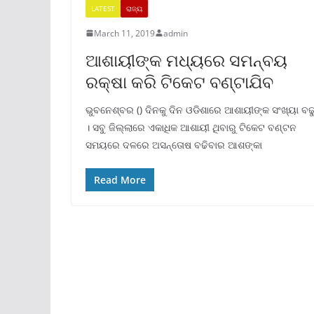
LATEST
ରାଜ୍ୟ
March 11, 2019
admin
ଆଶାୟୀଙ୍କ ମଧ୍ୟରେ ସମନ୍ବୟ
ରକ୍ଷା କରି ଟିକେଟ ବଣ୍ଟାଯିବ
ଭୁବନେଶ୍ବର () ଦିନକୁ ଦିନ ଓଡିଶାରେ ଆଶାୟୀଙ୍କ ସଂଖ୍ୟା ବଢୁ
। ସବୁ ଜିଲ୍ଲାରେ ଏକାଧିକ ଆଶାୟୀ ଥିବାରୁ ଟିକେଟ ବଣ୍ଟନ
ସମୟରେ ଦଳରେ ଅସନ୍ତୋଷ ବଢିବାର ଆଶଙ୍କା
Read More