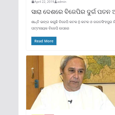
April 22, 2019
admin
ସାରା ଦେଶରେ ବିଜେପିର ଦୁର୍ଗ ପତନ 
ଶାନ୍ତି ଭଙ୍ଗ କରୁଛି ବିଜେପି କଟକ () କଟକ ଓ ଜଗତସିଂହପୁର ନ
ପଟ୍ଟନାୟକ ବିଜେପି ଉପରେ
Read More