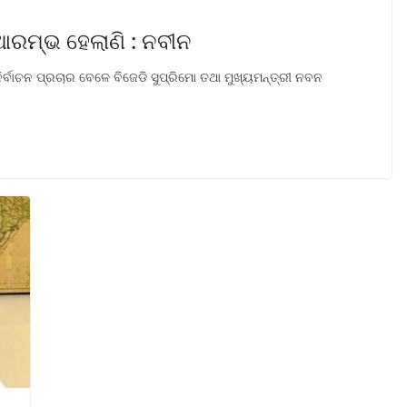
ଆରମ୍ଭ ହେଲାଣି : ନବୀନ
ିର୍ବାଚନ ପ୍ରଚାର ବେଳେ ବିଜେଡି ସୁପ୍ରିମୋ ତଥା ମୁଖ୍ୟମନ୍ତ୍ରୀ ନବନ