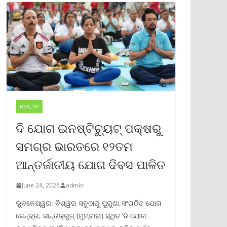
HEALTH
ଦି ଯୋଗ ଇନଷ୍ଟିଚ୍ୟୁଟ୍ ପକ୍ଷରୁ
ସମଗ୍ର ଭାରତରେ ୧୨ତମ
ଆନ୍ତର୍ଜାତୀୟ ଯୋଗ ଦିବସ ପାଳିତ
June 24, 2026
admin
ଭୁବନେଶ୍ୱର: ବିଶ୍ୱର ସବୁଠାରୁ ପୁରୁଣା ସଂଗଠିତ ଯୋଗ
କେନ୍ଦ୍ର, ସାନ୍ତାକ୍ରୁଜ୍ (ମୁମ୍ବାଇ) ସ୍ଥିତ ‘ଦି ଯୋଗ