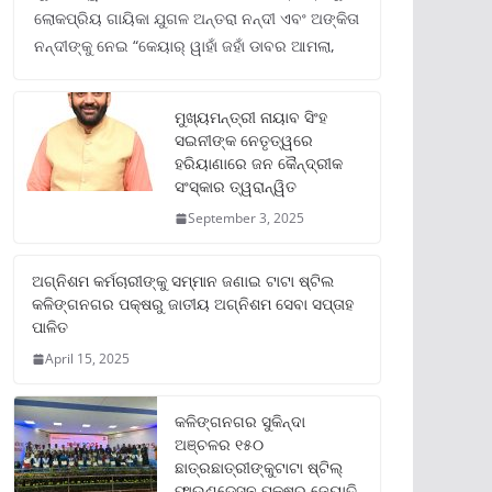
ଲୋକପ୍ରିୟ ଗାୟିକା ଯୁଗଳ ଅନ୍ତରା ନନ୍ଦୀ ଏବଂ ଅଙ୍କିତା
ନନ୍ଦୀଙ୍କୁ ନେଇ “କେୟାର୍ ୱାହାଁ ଜହାଁ ଡାବର ଆମଲା,
ମୁଖ୍ୟମନ୍ତ୍ରୀ ନାୟାବ ସିଂହ
ସଇନୀଙ୍କ ନେତୃତ୍ୱରେ
ହରିୟାଣାରେ ଜନ କୈନ୍ଦ୍ରୀକ
ସଂସ୍କାର ତ୍ୱରାନ୍ୱିତ
September 3, 2025
ଅଗ୍ନିଶମ କର୍ମଚାରୀଙ୍କୁ ସମ୍ମାନ ଜଣାଇ ଟାଟା ଷ୍ଟିଲ
କଳିଙ୍ଗନଗର ପକ୍ଷରୁ ଜାତୀୟ ଅଗ୍ନିଶମ ସେବା ସପ୍ତାହ
ପାଳିତ
April 15, 2025
କଳିଙ୍ଗନଗର ସୁକିନ୍ଦା
ଅଞ୍ଚଳର ୧୫୦
ଛାତ୍ରଛାତ୍ରୀଙ୍କୁଟାଟା ଷ୍ଟିଲ୍
ଫାଉଣ୍ଡେସନ ପକ୍ଷରୁ ଜ୍ୟୋତି