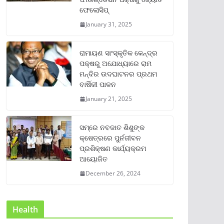
ଫେଲୋସିପ୍‌
January 31, 2025
ରାମାୟଣ ସାଂସ୍କୃତିକ କେନ୍ଦ୍ର
ପକ୍ଷରୁ ଅଯୋଧ୍ୟାରେ ରାମ
ମନ୍ଦିର ଉଦଘାଟନର ପ୍ରଥମ
ବାର୍ଷିକୀ ପାଳନ
January 21, 2025
ସମ୍‌ରେ ନବଜାତ ଶିଶୁଙ୍କ
କ୍ଷେତ୍ରରେ ପୁର୍ନଜୀବନ
ପ୍ରଶିକ୍ଷଣ କାର୍ଯ୍ୟକ୍ରମ
ଆୟୋଜିତ
December 26, 2024
Health