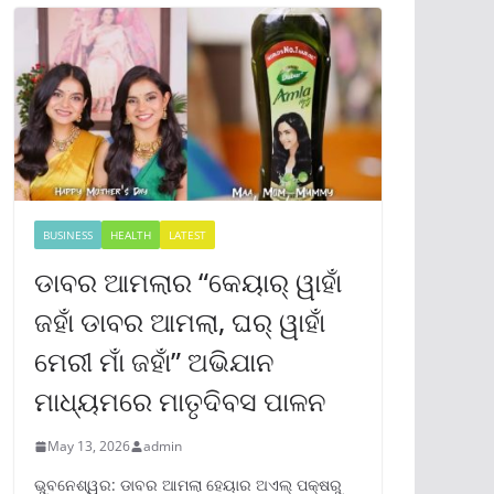
BUSINESS
HEALTH
LATEST
ଡାବର ଆମଲାର “କେୟାର୍ ୱାହାଁ
ଜହାଁ ଡାବର ଆମଲା, ଘର୍ ୱାହାଁ
ମେରୀ ମାଁ ଜହାଁ” ଅଭିଯାନ
ମାଧ୍ୟମରେ ମାତୃଦିବସ ପାଳନ
May 13, 2026
admin
ଭୁବନେଶ୍ୱର: ଡାବର ଆମଲା ହେୟାର ଅଏଲ୍ ପକ୍ଷରୁ