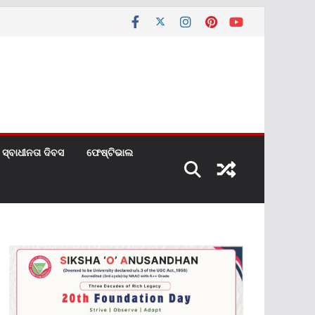
ସ୍ବାଧୀନତା ଦିବସ
ଫେଷ୍ଟିଭାଲ