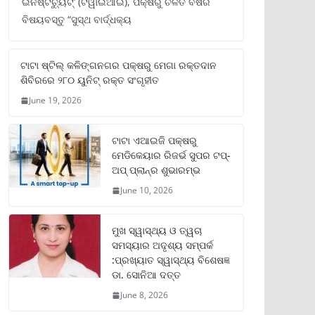
ଇନଷ୍ଟିଚ୍ୟୁଟ୍‌’ (ଟିୱାଇଆଇ), ପକ୍ଷରୁ ଚଳିତ ବର୍ଷର
ବିଷୟବସ୍ତୁ “ସୁସ୍ଥ ବାର୍ଦ୍ଧକ୍ୟ
ଟାଟା ଷ୍ଟିଲ୍‌ କଳିଙ୍ଗନଗର ପକ୍ଷରୁ ମେଗା ରକ୍ତଦାନ
ଶିବିରରେ ୨୮୦ ୟୁନିଟ୍‌ ରକ୍ତ ସଂଗୃହୀତ
June 19, 2026
ଟାଟା ଏଆଇଜି ପକ୍ଷରୁ
ମେଡିକେୟାର ରିଜର୍ଭ ସୁପର ଟପ୍‌-
ଅପ୍ ପ୍ଲାନ୍‌ର ଶୁଭାରମ୍ଭ
June 10, 2026
ମୁଖ ସ୍ୱାସ୍ଥ୍ୟ ଓ ତ୍ୱଚା
ସମସ୍ୟାର ଅଦୃଶ୍ୟ ସମ୍ପର୍କ
:ପ୍ରଖ୍ୟାତ ସ୍ୱାସ୍ଥ୍ୟ ବିଶେଷଜ୍ଞ
ଡା. ସୋନିଆ ଦତ୍ତ
June 8, 2026