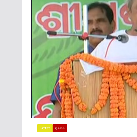
LATEST
ରାଜନୀତି