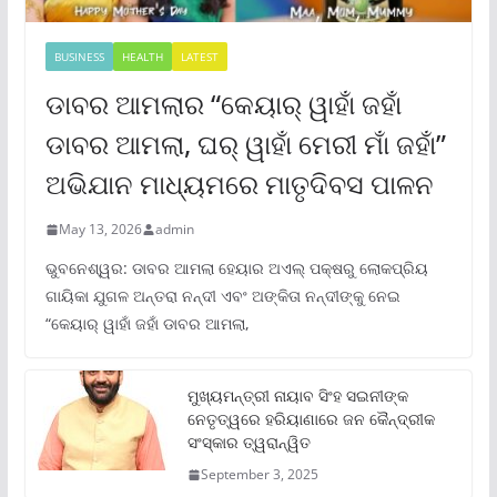
BUSINESS
HEALTH
LATEST
ଡାବର ଆମଲାର “କେୟାର୍ ୱାହାଁ ଜହାଁ
ଡାବର ଆମଲା, ଘର୍ ୱାହାଁ ମେରୀ ମାଁ ଜହାଁ”
ଅଭିଯାନ ମାଧ୍ୟମରେ ମାତୃଦିବସ ପାଳନ
May 13, 2026
admin
ଭୁବନେଶ୍ୱର: ଡାବର ଆମଲା ହେୟାର ଅଏଲ୍ ପକ୍ଷରୁ ଲୋକପ୍ରିୟ
ଗାୟିକା ଯୁଗଳ ଅନ୍ତରା ନନ୍ଦୀ ଏବଂ ଅଙ୍କିତା ନନ୍ଦୀଙ୍କୁ ନେଇ
“କେୟାର୍ ୱାହାଁ ଜହାଁ ଡାବର ଆମଲା,
ମୁଖ୍ୟମନ୍ତ୍ରୀ ନାୟାବ ସିଂହ ସଇନୀଙ୍କ
ନେତୃତ୍ୱରେ ହରିୟାଣାରେ ଜନ କୈନ୍ଦ୍ରୀକ
ସଂସ୍କାର ତ୍ୱରାନ୍ୱିତ
September 3, 2025