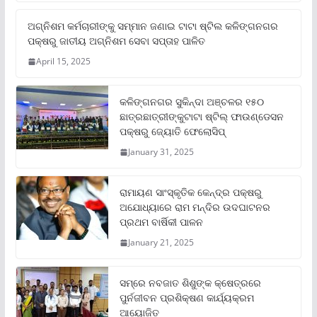
ଅଗ୍ନିଶମ କର୍ମଚାରୀଙ୍କୁ ସମ୍ମାନ ଜଣାଇ ଟାଟା ଷ୍ଟିଲ କଳିଙ୍ଗନଗର
ପକ୍ଷରୁ ଜାତୀୟ ଅଗ୍ନିଶମ ସେବା ସପ୍ତାହ ପାଳିତ
April 15, 2025
କଳିଙ୍ଗନଗର ସୁକିନ୍ଦା ଅଞ୍ଚଳର ୧୫୦
ଛାତ୍ରଛାତ୍ରୀଙ୍କୁଟାଟା ଷ୍ଟିଲ୍ ଫାଉଣ୍ଡେସନ
ପକ୍ଷରୁ ଜ୍ୟୋତି ଫେଲୋସିପ୍‌
January 31, 2025
ରାମାୟଣ ସାଂସ୍କୃତିକ କେନ୍ଦ୍ର ପକ୍ଷରୁ
ଅଯୋଧ୍ୟାରେ ରାମ ମନ୍ଦିର ଉଦଘାଟନର
ପ୍ରଥମ ବାର୍ଷିକୀ ପାଳନ
January 21, 2025
ସମ୍‌ରେ ନବଜାତ ଶିଶୁଙ୍କ କ୍ଷେତ୍ରରେ
ପୁର୍ନଜୀବନ ପ୍ରଶିକ୍ଷଣ କାର୍ଯ୍ୟକ୍ରମ
ଆୟୋଜିତ