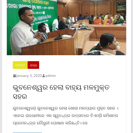
LATEST
ରାଜ୍ୟ
January 3, 2020
admin
ଭୁବନେଶ୍ୱର ହେଲା ବାହ୍ୟ ମଳମୁକ୍ତ
ସହର
ଭୁବନେଶ୍ୱର() ଭୁବନେଶ୍ୱର ହେଲା ଖୋଲା ମଳତ୍ୟାଗ ମୁକ୍ତ ସହର ।
ଏନେଇ ରାଜଧାନୀରେ ଏକ ସ୍ୱତନ୍ତ୍ର ଉତ୍ସବରେ ବିଏମ୍ସି କମିଶନର
ପ୍ରେମଚନ୍ଦ୍ର ଚୌଧୁରୀ ଘୋଷଣା କରିଛନ୍ତି। ସେ