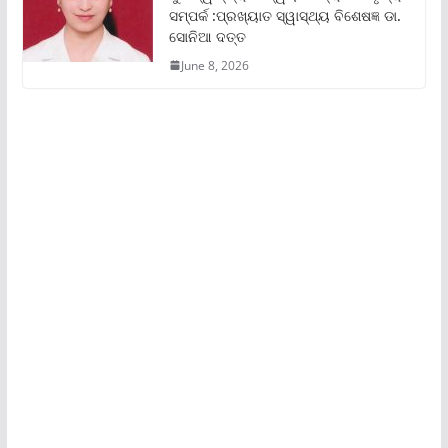
ସମ୍ପର୍କ :ପ୍ରଖ୍ୟାତ ସ୍ୱାସ୍ଥ୍ୟ ବିଶେଷଜ୍ଞ ଡା.
ସୋନିଆ ଦତ୍ତ
June 8, 2026