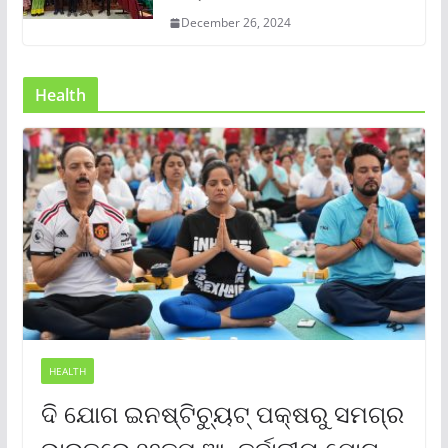
December 26, 2024
Health
HEALTH
ଦି ଯୋଗ ଇନଷ୍ଟିଚ୍ୟୁଟ୍ ପକ୍ଷରୁ ସମଗ୍ର