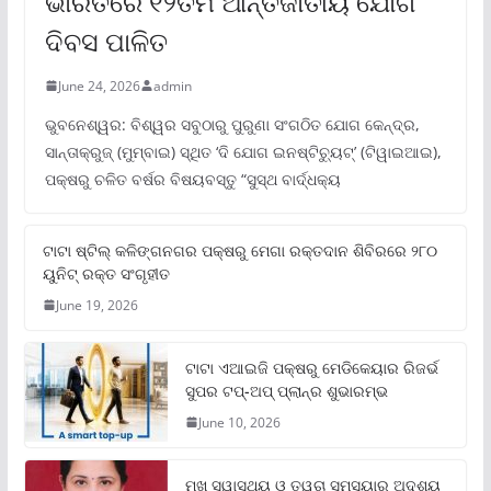
ଭାରତରେ ୧୨ତମ ଆନ୍ତର୍ଜାତୀୟ ଯୋଗ
ଦିବସ ପାଳିତ
June 24, 2026
admin
ଭୁବନେଶ୍ୱର: ବିଶ୍ୱର ସବୁଠାରୁ ପୁରୁଣା ସଂଗଠିତ ଯୋଗ କେନ୍ଦ୍ର,
ସାନ୍ତାକ୍ରୁଜ୍ (ମୁମ୍ବାଇ) ସ୍ଥିତ ‘ଦି ଯୋଗ ଇନଷ୍ଟିଚ୍ୟୁଟ୍‌’ (ଟିୱାଇଆଇ),
ପକ୍ଷରୁ ଚଳିତ ବର୍ଷର ବିଷୟବସ୍ତୁ “ସୁସ୍ଥ ବାର୍ଦ୍ଧକ୍ୟ
ଟାଟା ଷ୍ଟିଲ୍‌ କଳିଙ୍ଗନଗର ପକ୍ଷରୁ ମେଗା ରକ୍ତଦାନ ଶିବିରରେ ୨୮୦
ୟୁନିଟ୍‌ ରକ୍ତ ସଂଗୃହୀତ
June 19, 2026
ଟାଟା ଏଆଇଜି ପକ୍ଷରୁ ମେଡିକେୟାର ରିଜର୍ଭ
ସୁପର ଟପ୍‌-ଅପ୍ ପ୍ଲାନ୍‌ର ଶୁଭାରମ୍ଭ
June 10, 2026
ମୁଖ ସ୍ୱାସ୍ଥ୍ୟ ଓ ତ୍ୱଚା ସମସ୍ୟାର ଅଦୃଶ୍ୟ