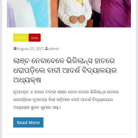
LATEST
ରାଜ୍ୟ
August 25, 2021
admin
ଲାଞ୍ଚ ନେବାବେଳେ ଭିଜିଲାନ୍ସ ହାତରେ
ଧରାପଡ଼ିଲେ ବାଦୀ ଆଦର୍ଶ ବିଦ୍ୟାଳୟର
ଅଧ୍ୟକ୍ଷ
ନୂଆପଡ଼ା: ୪ ହଜାର ଟଙ୍କା ଲାଞ୍ଚ ନେବା ବେଳେ ଭିଜିଲାନ୍ସ ହାତରେ
ଧରାପଡ଼ିଲେ ନୂଆପଡ଼ା ଜିଲା ଖଡ଼ିଆଳ ବାଦୀ ଆଦର୍ଶ ବିଦ୍ୟାଳୟର
ଅଧ୍ୟକ୍ଷ ସୁଜନ କୁମାର ସାହୁ।
Read More