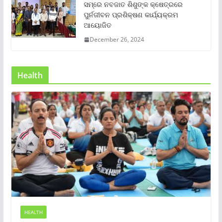
ସମ୍‌ରେ ନବଜାତ ଶିଶୁଙ୍କ କ୍ଷେତ୍ରରେ
ପୁର୍ନଜୀବନ ପ୍ରଶିକ୍ଷଣ କାର୍ଯ୍ୟକ୍ରମ
ଆୟୋଜିତ
December 26, 2024
Health
HEALTH