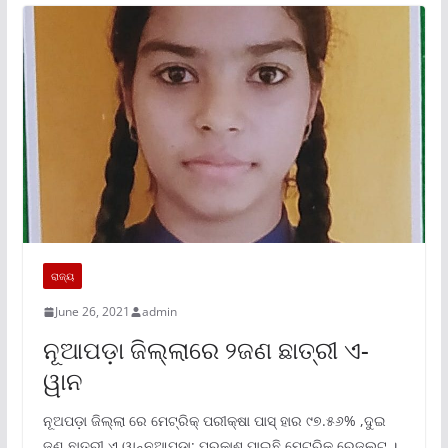
ରାଜ୍ୟ
June 26, 2021
admin
ନୂଆପଡ଼ା ଜିଲ୍ଲାରେ ୨ଜଣ ଛାତ୍ରୀ ଏ-
ୱାନ
ନୂଅପଡ଼ା ଜିଲ୍ଲା ରେ ମେଟ୍ରିକ୍ ପରୀକ୍ଷା ପାସ୍ ହାର ୯୭.୫୬% ,ଦୁଇ
ଜଣ ଛାତ୍ରୀ ଏ ୱାନ୍ନୁଆପଡା: ପ୍ରକାଶ ପାଇଛି ମେଟ୍ରିକ ରେଜଲ୍ଟ ।