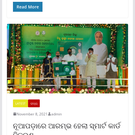
Read More
LATEST
ରାଜ୍ୟ
November 8, 2021
admin
ନୂଆପଡ଼ାରେ ଆରମ୍ଭ ହେଲା ସ୍ମାର୍ଟ କାର୍ଡ
ବିତରଣ