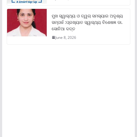
ମୁଖ ସ୍ୱାସ୍ଥ୍ୟ ଓ ତ୍ୱଚା ସମସ୍ୟାର ଅଦୃଶ୍ୟ
ସମ୍ପର୍କ :ପ୍ରଖ୍ୟାତ ସ୍ୱାସ୍ଥ୍ୟ ବିଶେଷଜ୍ଞ ଡା.
ସୋନିଆ ଦତ୍ତ
June 8, 2026