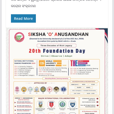
କରୋନା ସଂକ୍ରମଣ
Read More