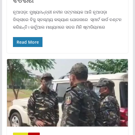
ନୂଆପଡ଼ା: ମୁଖ୍ୟମନ୍ତ୍ରୀ ନବୀନ ପଟ୍ଟନାୟକ ଆଜି ନୂଆପଡ଼ା
ଜିଲ୍ଲାରେ ବିଜୁ ସ୍ବାସ୍ଥ୍ୟ କଲ୍ୟାଣ ଯୋଜନାରେ ସ୍ମାର୍ଟ କାର୍ଡ ବଣ୍ଟନ
କରିଛନ୍ତି। ଭର୍ଚୁଆଲ ମାଧ୍ୟମରେ ସଦର ମିନି ଷ୍ଟାଡିୟମରେ
Read More