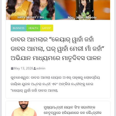
BUSINESS
HEALTH
LATEST
ଡାବର ଆମଲାର “କେୟାର୍ ୱାହାଁ ଜହାଁ
ଡାବର ଆମଲା, ଘର୍ ୱାହାଁ ମେରୀ ମାଁ ଜହାଁ”
ଅଭିଯାନ ମାଧ୍ୟମରେ ମାତୃଦିବସ ପାଳନ
May 13, 2026
admin
ଭୁବନେଶ୍ୱର: ଡାବର ଆମଲା ହେୟାର ଅଏଲ୍ ପକ୍ଷରୁ ଲୋକପ୍ରିୟ
ଗାୟିକା ଯୁଗଳ ଅନ୍ତରା ନନ୍ଦୀ ଏବଂ ଅଙ୍କିତା ନନ୍ଦୀଙ୍କୁ ନେଇ
“କେୟାର୍ ୱାହାଁ ଜହାଁ ଡାବର ଆମଲା,
ମୁଖ୍ୟମନ୍ତ୍ରୀ ନାୟାବ ସିଂହ ସଇନୀଙ୍କ
ନେତୃତ୍ୱରେ ହରିୟାଣାରେ ଜନ କୈନ୍ଦ୍ରୀକ