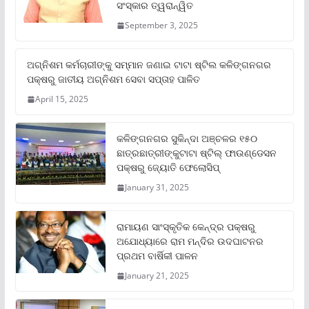
ସଂସ୍କାର ତ୍ୱରାନ୍ୱିତ
September 3, 2025
ଅଗ୍ନିଶମ କର୍ମଚାରୀଙ୍କୁ ସମ୍ମାନ ଜଣାଇ ଟାଟା ଷ୍ଟିଲ କଳିଙ୍ଗନଗର
ପକ୍ଷରୁ ଜାତୀୟ ଅଗ୍ନିଶମ ସେବା ସପ୍ତାହ ପାଳିତ
April 15, 2025
କଳିଙ୍ଗନଗର ସୁକିନ୍ଦା ଅଞ୍ଚଳର ୧୫୦
ଛାତ୍ରଛାତ୍ରୀଙ୍କୁଟାଟା ଷ୍ଟିଲ୍ ଫାଉଣ୍ଡେସନ
ପକ୍ଷରୁ ଜ୍ୟୋତି ଫେଲୋସିପ୍‌
January 31, 2025
ରାମାୟଣ ସାଂସ୍କୃତିକ କେନ୍ଦ୍ର ପକ୍ଷରୁ
ଅଯୋଧ୍ୟାରେ ରାମ ମନ୍ଦିର ଉଦଘାଟନର
ପ୍ରଥମ ବାର୍ଷିକୀ ପାଳନ
January 21, 2025