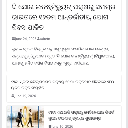
ଦି ଯୋଗ ଇନଷ୍ଟିଚ୍ୟୁଟ୍ ପକ୍ଷରୁ ସମଗ୍ର
ଭାରତରେ ୧୨ତମ ଆନ୍ତର୍ଜାତୀୟ ଯୋଗ
ଦିବସ ପାଳିତ
June 24, 2026
admin
ଭୁବନେଶ୍ୱର: ବିଶ୍ୱର ସବୁଠାରୁ ପୁରୁଣା ସଂଗଠିତ ଯୋଗ କେନ୍ଦ୍ର,
ସାନ୍ତାକ୍ରୁଜ୍ (ମୁମ୍ବାଇ) ସ୍ଥିତ ‘ଦି ଯୋଗ ଇନଷ୍ଟିଚ୍ୟୁଟ୍‌’ (ଟିୱାଇଆଇ),
ପକ୍ଷରୁ ଚଳିତ ବର୍ଷର ବିଷୟବସ୍ତୁ “ସୁସ୍ଥ ବାର୍ଦ୍ଧକ୍ୟ
ଟାଟା ଷ୍ଟିଲ୍‌ କଳିଙ୍ଗନଗର ପକ୍ଷରୁ ମେଗା ରକ୍ତଦାନ ଶିବିରରେ ୨୮୦
ୟୁନିଟ୍‌ ରକ୍ତ ସଂଗୃହୀତ
June 19, 2026
ଟାଟା ଏଆଇଜି ପକ୍ଷରୁ ମେଡିକେୟାର ରିଜର୍ଭ
ସୁପର ଟପ୍‌-ଅପ୍ ପ୍ଲାନ୍‌ର ଶୁଭାରମ୍ଭ
June 10, 2026