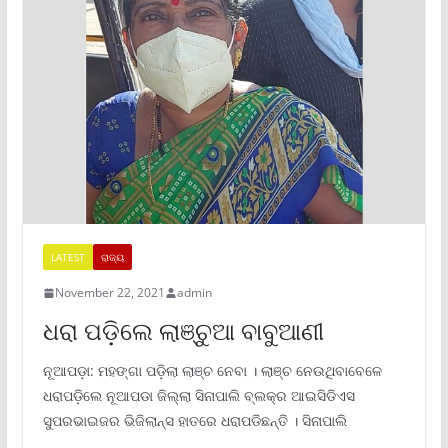
LATEST
ରାଜ୍ୟ
November 22, 2021
admin
ଧରା ପଡ଼ିଲେ ଲାଞ୍ଚୁଆ ବାବୁଆଣୀ
ନୂଆପଡ଼ା: ମହଙ୍ଗା ପଡ଼ିଲା ଲାଞ୍ଚ ନେବା । ଲାଞ୍ଚ ନେଉଥିବାବେଳେ
ଧରାପଡ଼ିଲେ ନୂଆପଡା ଜିଲ୍ଲା ସିନାପାଲି ବ୍ଲକ୍ର ଆଇସିଡିଏସ
ସୁପରଭାଇଜର ଭିଜିଲାନ୍ସ ହାତରେ ଧରାପଡିଛନ୍ତି । ସିନାପାଲି