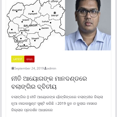
LATEST
ରାଜ୍ୟ
September 24, 2019
admin
ନୀତି ଆୟୋଗଙ୍କ ମାନଦଣ୍ଡରେ
ବଲାଙ୍ଗିର ଦ୍ବିତୀୟ
ବଲାଙ୍ଗିର () ନୀତି ଆୟୋଗଙ୍କ ର୍ୟାଙ୍କିଙ୍ଗରେ ବଲାଙ୍ଗୀର ଜିଲ୍ଲା
ନୂଆ ମାଇଲଖୁଣ୍ଟ ସୃଷ୍ଟି କରିଛି । 2019 ଜୁନ ଓ ଜୁଲାଇ ମାସରେ
ଜିଲ୍ଲାର ପ୍ରଦର୍ଶନ ଆଧାରରେ