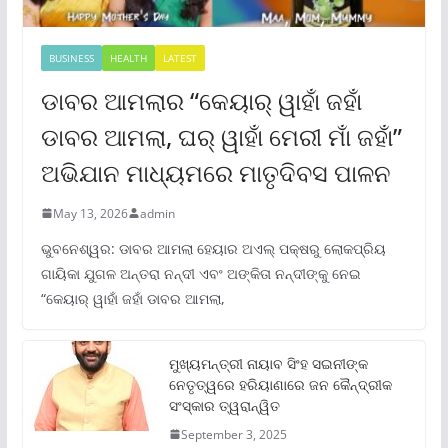
BUSINESS
HEALTH
LATEST
ଡାବର ଆମଲାର “କେୟାର୍ ୱାହାଁ ଜହାଁ
ଡାବର ଆମଲା, ଘର୍ ୱାହାଁ ମେରୀ ମାଁ ଜହାଁ”
ଅଭିଯାନ ମାଧ୍ୟମରେ ମାତୃଦିବସ ପାଳନ
May 13, 2026
admin
ଭୁବନେଶ୍ୱର: ଡାବର ଆମଲା ହେୟାର ଅଏଲ୍ ପକ୍ଷରୁ ଲୋକପ୍ରିୟ
ଗାୟିକା ଯୁଗଳ ଅନ୍ତରା ନନ୍ଦୀ ଏବଂ ଅଙ୍କିତା ନନ୍ଦୀଙ୍କୁ ନେଇ
“କେୟାର୍ ୱାହାଁ ଜହାଁ ଡାବର ଆମଲା,
ମୁଖ୍ୟମନ୍ତ୍ରୀ ନାୟାବ ସିଂହ ସଇନୀଙ୍କ
ନେତୃତ୍ୱରେ ହରିୟାଣାରେ ଜନ କୈନ୍ଦ୍ରୀକ
ସଂସ୍କାର ତ୍ୱରାନ୍ୱିତ
September 3, 2025