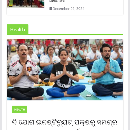
ଆୟୋଜିତ
December 26, 2024
Health
HEALTH
ଦି ଯୋଗ ଇନଷ୍ଟିଚ୍ୟୁଟ୍ ପକ୍ଷରୁ ସମଗ୍ର