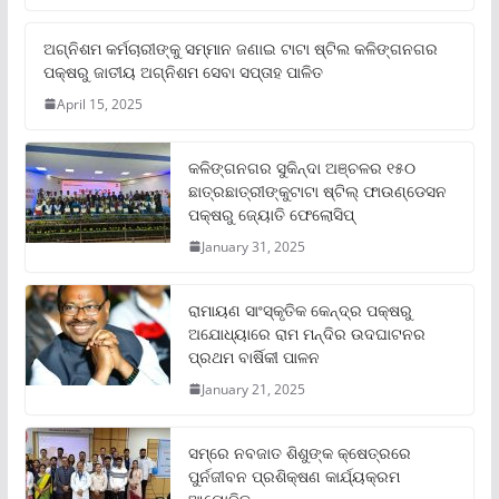
ଅଗ୍ନିଶମ କର୍ମଚାରୀଙ୍କୁ ସମ୍ମାନ ଜଣାଇ ଟାଟା ଷ୍ଟିଲ କଳିଙ୍ଗନଗର
ପକ୍ଷରୁ ଜାତୀୟ ଅଗ୍ନିଶମ ସେବା ସପ୍ତାହ ପାଳିତ
April 15, 2025
କଳିଙ୍ଗନଗର ସୁକିନ୍ଦା ଅଞ୍ଚଳର ୧୫୦
ଛାତ୍ରଛାତ୍ରୀଙ୍କୁଟାଟା ଷ୍ଟିଲ୍ ଫାଉଣ୍ଡେସନ
ପକ୍ଷରୁ ଜ୍ୟୋତି ଫେଲୋସିପ୍‌
January 31, 2025
ରାମାୟଣ ସାଂସ୍କୃତିକ କେନ୍ଦ୍ର ପକ୍ଷରୁ
ଅଯୋଧ୍ୟାରେ ରାମ ମନ୍ଦିର ଉଦଘାଟନର
ପ୍ରଥମ ବାର୍ଷିକୀ ପାଳନ
January 21, 2025
ସମ୍‌ରେ ନବଜାତ ଶିଶୁଙ୍କ କ୍ଷେତ୍ରରେ
ପୁର୍ନଜୀବନ ପ୍ରଶିକ୍ଷଣ କାର୍ଯ୍ୟକ୍ରମ