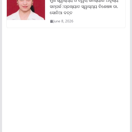
ମୁଖ ସ୍ୱାସ୍ଥ୍ୟ ଓ ତ୍ୱଚା ସମସ୍ୟାର ଅଦୃଶ୍ୟ
ସମ୍ପର୍କ :ପ୍ରଖ୍ୟାତ ସ୍ୱାସ୍ଥ୍ୟ ବିଶେଷଜ୍ଞ ଡା.
ସୋନିଆ ଦତ୍ତ
June 8, 2026