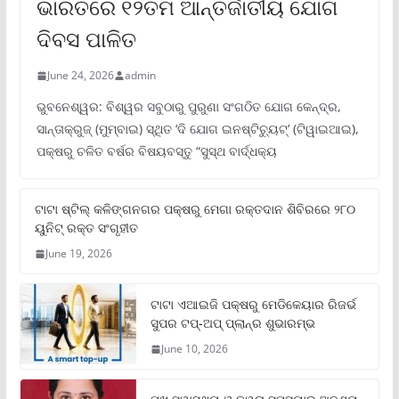
ଭାରତରେ ୧୨ତମ ଆନ୍ତର୍ଜାତୀୟ ଯୋଗ
ଦିବସ ପାଳିତ
June 24, 2026
admin
ଭୁବନେଶ୍ୱର: ବିଶ୍ୱର ସବୁଠାରୁ ପୁରୁଣା ସଂଗଠିତ ଯୋଗ କେନ୍ଦ୍ର,
ସାନ୍ତାକ୍ରୁଜ୍ (ମୁମ୍ବାଇ) ସ୍ଥିତ ‘ଦି ଯୋଗ ଇନଷ୍ଟିଚ୍ୟୁଟ୍‌’ (ଟିୱାଇଆଇ),
ପକ୍ଷରୁ ଚଳିତ ବର୍ଷର ବିଷୟବସ୍ତୁ “ସୁସ୍ଥ ବାର୍ଦ୍ଧକ୍ୟ
ଟାଟା ଷ୍ଟିଲ୍‌ କଳିଙ୍ଗନଗର ପକ୍ଷରୁ ମେଗା ରକ୍ତଦାନ ଶିବିରରେ ୨୮୦
ୟୁନିଟ୍‌ ରକ୍ତ ସଂଗୃହୀତ
June 19, 2026
ଟାଟା ଏଆଇଜି ପକ୍ଷରୁ ମେଡିକେୟାର ରିଜର୍ଭ
ସୁପର ଟପ୍‌-ଅପ୍ ପ୍ଲାନ୍‌ର ଶୁଭାରମ୍ଭ
June 10, 2026