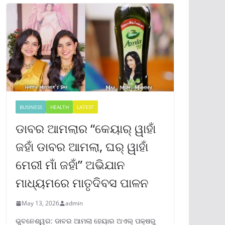
BUSINESS
HEALTH
LATEST
ଡାବର ଆମଲାର “କେୟାର୍ ୱାହାଁ
ଜହାଁ ଡାବର ଆମଲା, ଘର୍ ୱାହାଁ
ମେରୀ ମାଁ ଜହାଁ” ଅଭିଯାନ
ମାଧ୍ୟମରେ ମାତୃଦିବସ ପାଳନ
May 13, 2026
admin
ଭୁବନେଶ୍ୱର: ଡାବର ଆମଲା ହେୟାର ଅଏଲ୍ ପକ୍ଷରୁ