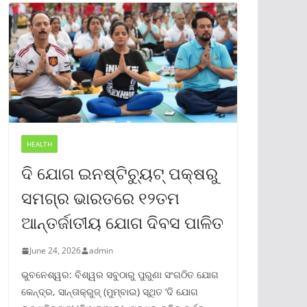
HEALTH
ଦି ଯୋଗ ଇନଷ୍ଟିଚ୍ୟୁଟ୍ ପକ୍ଷରୁ
ସମଗ୍ର ଭାରତରେ ୧୨ତମ
ଆନ୍ତର୍ଜାତୀୟ ଯୋଗ ଦିବସ ପାଳିତ
June 24, 2026
admin
ଭୁବନେଶ୍ୱର: ବିଶ୍ୱର ସବୁଠାରୁ ପୁରୁଣା ସଂଗଠିତ ଯୋଗ
କେନ୍ଦ୍ର, ସାନ୍ତାକ୍ରୁଜ୍ (ମୁମ୍ବାଇ) ସ୍ଥିତ ‘ଦି ଯୋଗ