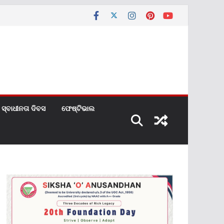
ସ୍ବାଧୀନତା ଦିବସ
ଫେଷ୍ଟିଭାଲ