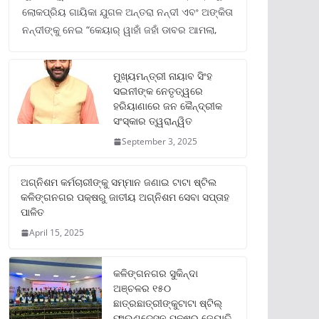
ଲୋକପ୍ରିୟ ଗାୟିକା ଯୁଗଳ ଅନ୍ତରା ନନ୍ଦୀ ଏବଂ ଅଙ୍କିତା
ନନ୍ଦୀଙ୍କୁ ନେଇ “କେୟାର୍ ୱାହାଁ ଜହାଁ ଡାବର ଆମଲା,
ମୁଖ୍ୟମନ୍ତ୍ରୀ ନାୟାବ ସିଂହ
ସଇନୀଙ୍କ ନେତୃତ୍ୱରେ
ହରିୟାଣାରେ ଜନ କୈନ୍ଦ୍ରୀକ
ସଂସ୍କାର ତ୍ୱରାନ୍ୱିତ
September 3, 2025
ଅଗ୍ନିଶମ କର୍ମଚାରୀଙ୍କୁ ସମ୍ମାନ ଜଣାଇ ଟାଟା ଷ୍ଟିଲ
କଳିଙ୍ଗନଗର ପକ୍ଷରୁ ଜାତୀୟ ଅଗ୍ନିଶମ ସେବା ସପ୍ତାହ
ପାଳିତ
April 15, 2025
କଳିଙ୍ଗନଗର ସୁକିନ୍ଦା
ଅଞ୍ଚଳର ୧୫୦
ଛାତ୍ରଛାତ୍ରୀଙ୍କୁଟାଟା ଷ୍ଟିଲ୍
ଫାଉଣ୍ଡେସନ ପକ୍ଷରୁ ଜ୍ୟୋତି