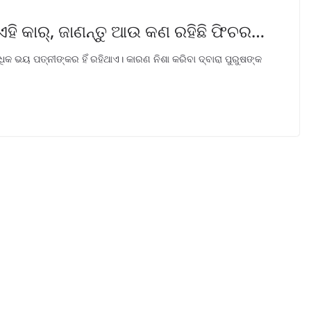
ଏହି କାର୍, ଜାଣନ୍ତୁ ଆଉ କଣ ରହିଛି ଫିଚର…
ିକ ଭୟ ପତ୍ନୀଙ୍କର ହିଁ ରହିଥାଏ। କାରଣ ନିଶା କରିବା ଦ୍ବାରା ପୁରୁଷଙ୍କ