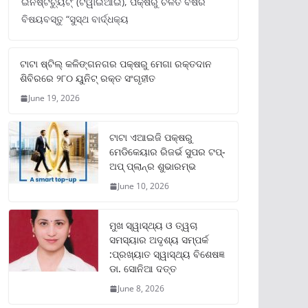
ଇନଷ୍ଟିଚ୍ୟୁଟ୍‌’ (ଟିୱାଇଆଇ), ପକ୍ଷରୁ ଚଳିତ ବର୍ଷର
ବିଷୟବସ୍ତୁ “ସୁସ୍ଥ ବାର୍ଦ୍ଧକ୍ୟ
ଟାଟା ଷ୍ଟିଲ୍‌ କଳିଙ୍ଗନଗର ପକ୍ଷରୁ ମେଗା ରକ୍ତଦାନ
ଶିବିରରେ ୨୮୦ ୟୁନିଟ୍‌ ରକ୍ତ ସଂଗୃହୀତ
June 19, 2026
ଟାଟା ଏଆଇଜି ପକ୍ଷରୁ
ମେଡିକେୟାର ରିଜର୍ଭ ସୁପର ଟପ୍‌-
ଅପ୍ ପ୍ଲାନ୍‌ର ଶୁଭାରମ୍ଭ
June 10, 2026
ମୁଖ ସ୍ୱାସ୍ଥ୍ୟ ଓ ତ୍ୱଚା
ସମସ୍ୟାର ଅଦୃଶ୍ୟ ସମ୍ପର୍କ
:ପ୍ରଖ୍ୟାତ ସ୍ୱାସ୍ଥ୍ୟ ବିଶେଷଜ୍ଞ
ଡା. ସୋନିଆ ଦତ୍ତ
June 8, 2026