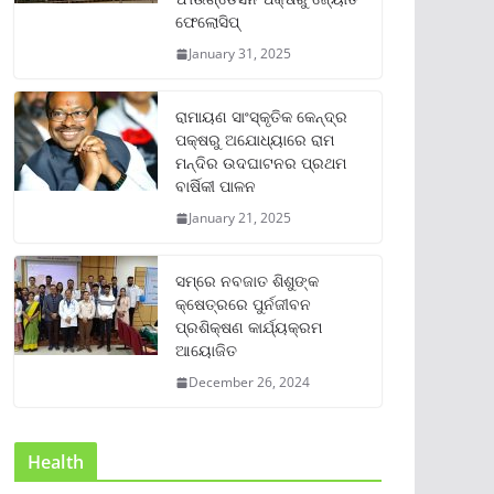
ଫେଲୋସିପ୍‌
January 31, 2025
ରାମାୟଣ ସାଂସ୍କୃତିକ କେନ୍ଦ୍ର
ପକ୍ଷରୁ ଅଯୋଧ୍ୟାରେ ରାମ
ମନ୍ଦିର ଉଦଘାଟନର ପ୍ରଥମ
ବାର୍ଷିକୀ ପାଳନ
January 21, 2025
ସମ୍‌ରେ ନବଜାତ ଶିଶୁଙ୍କ
କ୍ଷେତ୍ରରେ ପୁର୍ନଜୀବନ
ପ୍ରଶିକ୍ଷଣ କାର୍ଯ୍ୟକ୍ରମ
ଆୟୋଜିତ
December 26, 2024
Health