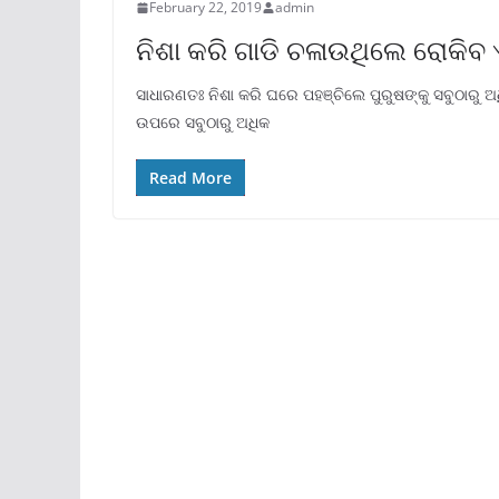
February 22, 2019
admin
ନିଶା କରି ଗାଡି ଚଳାଉଥିଲେ ରୋକିବ 
ସାଧାରଣତଃ ନିଶା କରି ଘରେ ପହଞ୍ଚିଲେ ପୁରୁଷଙ୍କୁ ସବୁଠାରୁ ଅଧ
ଉପରେ ସବୁଠାରୁ ଅଧିକ
Read More