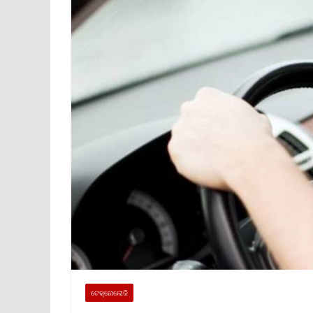
ଟେକ୍ନୋଲୋଜି