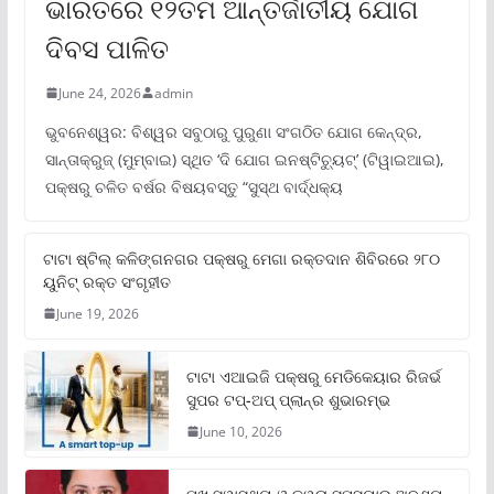
ଭାରତରେ ୧୨ତମ ଆନ୍ତର୍ଜାତୀୟ ଯୋଗ
ଦିବସ ପାଳିତ
June 24, 2026
admin
ଭୁବନେଶ୍ୱର: ବିଶ୍ୱର ସବୁଠାରୁ ପୁରୁଣା ସଂଗଠିତ ଯୋଗ କେନ୍ଦ୍ର,
ସାନ୍ତାକ୍ରୁଜ୍ (ମୁମ୍ବାଇ) ସ୍ଥିତ ‘ଦି ଯୋଗ ଇନଷ୍ଟିଚ୍ୟୁଟ୍‌’ (ଟିୱାଇଆଇ),
ପକ୍ଷରୁ ଚଳିତ ବର୍ଷର ବିଷୟବସ୍ତୁ “ସୁସ୍ଥ ବାର୍ଦ୍ଧକ୍ୟ
ଟାଟା ଷ୍ଟିଲ୍‌ କଳିଙ୍ଗନଗର ପକ୍ଷରୁ ମେଗା ରକ୍ତଦାନ ଶିବିରରେ ୨୮୦
ୟୁନିଟ୍‌ ରକ୍ତ ସଂଗୃହୀତ
June 19, 2026
ଟାଟା ଏଆଇଜି ପକ୍ଷରୁ ମେଡିକେୟାର ରିଜର୍ଭ
ସୁପର ଟପ୍‌-ଅପ୍ ପ୍ଲାନ୍‌ର ଶୁଭାରମ୍ଭ
June 10, 2026