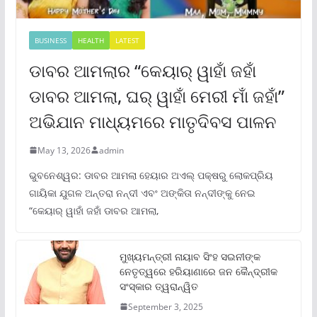
BUSINESS
HEALTH
LATEST
ଡାବର ଆମଲାର “କେୟାର୍ ୱାହାଁ ଜହାଁ
ଡାବର ଆମଲା, ଘର୍ ୱାହାଁ ମେରୀ ମାଁ ଜହାଁ”
ଅଭିଯାନ ମାଧ୍ୟମରେ ମାତୃଦିବସ ପାଳନ
May 13, 2026
admin
ଭୁବନେଶ୍ୱର: ଡାବର ଆମଲା ହେୟାର ଅଏଲ୍ ପକ୍ଷରୁ ଲୋକପ୍ରିୟ
ଗାୟିକା ଯୁଗଳ ଅନ୍ତରା ନନ୍ଦୀ ଏବଂ ଅଙ୍କିତା ନନ୍ଦୀଙ୍କୁ ନେଇ
“କେୟାର୍ ୱାହାଁ ଜହାଁ ଡାବର ଆମଲା,
ମୁଖ୍ୟମନ୍ତ୍ରୀ ନାୟାବ ସିଂହ ସଇନୀଙ୍କ
ନେତୃତ୍ୱରେ ହରିୟାଣାରେ ଜନ କୈନ୍ଦ୍ରୀକ
ସଂସ୍କାର ତ୍ୱରାନ୍ୱିତ
September 3, 2025