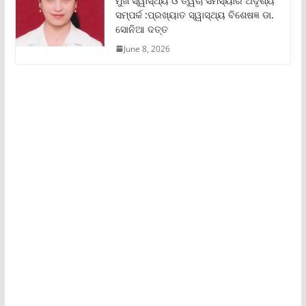
ମୁଖ ସ୍ୱାସ୍ଥ୍ୟ ଓ ତ୍ୱଚା ସମସ୍ୟାର ଅଦୃଶ୍ୟ
ସମ୍ପର୍କ :ପ୍ରଖ୍ୟାତ ସ୍ୱାସ୍ଥ୍ୟ ବିଶେଷଜ୍ଞ ଡା.
ସୋନିଆ ଦତ୍ତ
June 8, 2026