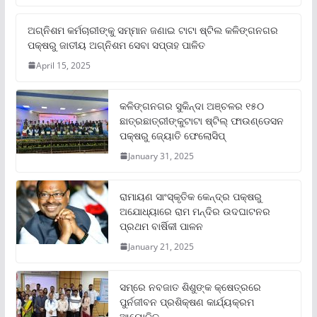
ଅଗ୍ନିଶମ କର୍ମଚାରୀଙ୍କୁ ସମ୍ମାନ ଜଣାଇ ଟାଟା ଷ୍ଟିଲ କଳିଙ୍ଗନଗର
ପକ୍ଷରୁ ଜାତୀୟ ଅଗ୍ନିଶମ ସେବା ସପ୍ତାହ ପାଳିତ
April 15, 2025
କଳିଙ୍ଗନଗର ସୁକିନ୍ଦା ଅଞ୍ଚଳର ୧୫୦
ଛାତ୍ରଛାତ୍ରୀଙ୍କୁଟାଟା ଷ୍ଟିଲ୍ ଫାଉଣ୍ଡେସନ
ପକ୍ଷରୁ ଜ୍ୟୋତି ଫେଲୋସିପ୍‌
January 31, 2025
ରାମାୟଣ ସାଂସ୍କୃତିକ କେନ୍ଦ୍ର ପକ୍ଷରୁ
ଅଯୋଧ୍ୟାରେ ରାମ ମନ୍ଦିର ଉଦଘାଟନର
ପ୍ରଥମ ବାର୍ଷିକୀ ପାଳନ
January 21, 2025
ସମ୍‌ରେ ନବଜାତ ଶିଶୁଙ୍କ କ୍ଷେତ୍ରରେ
ପୁର୍ନଜୀବନ ପ୍ରଶିକ୍ଷଣ କାର୍ଯ୍ୟକ୍ରମ
ଆୟୋଜିତ