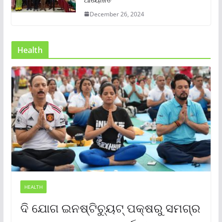
December 26, 2024
Health
HEALTH
ଦି ଯୋଗ ଇନଷ୍ଟିଚ୍ୟୁଟ୍ ପକ୍ଷରୁ ସମଗ୍ର