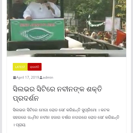
LATEST
ରାଜନୀତି
April 17, 2019
admin
ସିଲଭର ସିଟିରେ ନବୀନଙ୍କ ଶକ୍ତି
ପ୍ରଦର୍ଶନ
ସିଲଭର ସିଟିରେ ମେଗା ରୋଡ ସୋ’ କରିଛନ୍ତି ସୁପ୍ରିମୋ । କଟକ
ସହରରେ ଜନ୍ମିତ ନବୀନ ହଜାର ବର୍ଷର ନଗରରେ ରୋଡ ସୋ’ କରିଛନ୍ତି
। ପ୍ରାୟ