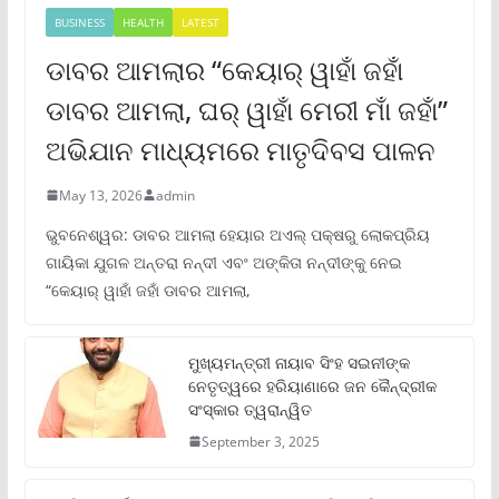
BUSINESS
HEALTH
LATEST
ଡାବର ଆମଲାର “କେୟାର୍ ୱାହାଁ ଜହାଁ
ଡାବର ଆମଲା, ଘର୍ ୱାହାଁ ମେରୀ ମାଁ ଜହାଁ”
ଅଭିଯାନ ମାଧ୍ୟମରେ ମାତୃଦିବସ ପାଳନ
May 13, 2026
admin
ଭୁବନେଶ୍ୱର: ଡାବର ଆମଲା ହେୟାର ଅଏଲ୍ ପକ୍ଷରୁ ଲୋକପ୍ରିୟ
ଗାୟିକା ଯୁଗଳ ଅନ୍ତରା ନନ୍ଦୀ ଏବଂ ଅଙ୍କିତା ନନ୍ଦୀଙ୍କୁ ନେଇ
“କେୟାର୍ ୱାହାଁ ଜହାଁ ଡାବର ଆମଲା,
ମୁଖ୍ୟମନ୍ତ୍ରୀ ନାୟାବ ସିଂହ ସଇନୀଙ୍କ
ନେତୃତ୍ୱରେ ହରିୟାଣାରେ ଜନ କୈନ୍ଦ୍ରୀକ
ସଂସ୍କାର ତ୍ୱରାନ୍ୱିତ
September 3, 2025