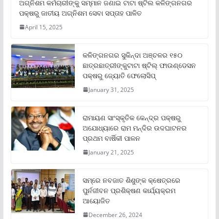
ଅଗ୍ନିଶମ କର୍ମଚାରୀଙ୍କୁ ସମ୍ମାନ ଜଣାଇ ଟାଟା ଷ୍ଟିଲ କଳିଙ୍ଗନଗର
ପକ୍ଷରୁ ଜାତୀୟ ଅଗ୍ନିଶମ ସେବା ସପ୍ତାହ ପାଳିତ
April 15, 2025
କଳିଙ୍ଗନଗର ସୁକିନ୍ଦା ଅଞ୍ଚଳର ୧୫୦
ଛାତ୍ରଛାତ୍ରୀଙ୍କୁଟାଟା ଷ୍ଟିଲ୍ ଫାଉଣ୍ଡେସନ
ପକ୍ଷରୁ ଜ୍ୟୋତି ଫେଲୋସିପ୍‌
January 31, 2025
ରାମାୟଣ ସାଂସ୍କୃତିକ କେନ୍ଦ୍ର ପକ୍ଷରୁ
ଅଯୋଧ୍ୟାରେ ରାମ ମନ୍ଦିର ଉଦଘାଟନର
ପ୍ରଥମ ବାର୍ଷିକୀ ପାଳନ
January 21, 2025
ସମ୍‌ରେ ନବଜାତ ଶିଶୁଙ୍କ କ୍ଷେତ୍ରରେ
ପୁର୍ନଜୀବନ ପ୍ରଶିକ୍ଷଣ କାର୍ଯ୍ୟକ୍ରମ
ଆୟୋଜିତ
December 26, 2024