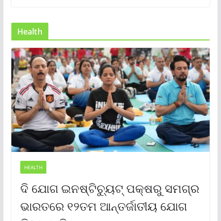
Health
HEALTH
ଦି ଯୋଗ ଇନଷ୍ଟିଚ୍ୟୁଟ୍ ପକ୍ଷରୁ ସମଗ୍ର
ଭାରତରେ ୧୨ତମ ଆନ୍ତର୍ଜାତୀୟ ଯୋଗ