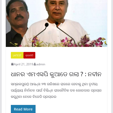
LATEST
ରାଜନୀତି
April 21, 2019
admin
ଧାନର ଏମଏସପି କୁଆଡେ ଗଲା ? : ନବୀନ
ସମ୍ଭଲପୁର() ଆସନ୍ତା ୨୩ ତାରିଖରେ ରାଜରେ ହେବାକୁ ଥିବା ତୃତୀୟ
ପର୍ୟ୍ୟାୟ ନିର୍ବାଚନ ପାଇଁ ବିଭିନ୍ନ ରାଜନୈତିକ ଦଳ ଜୋରଦାର ପ୍ରଚାର
କରୁଥିବା ବେଳେ ବିଜେଡି ପ୍ରଚାରର
Read More