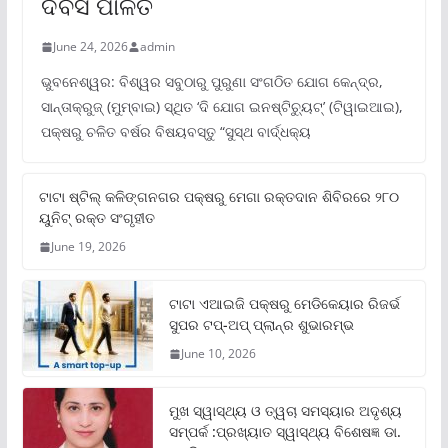
ଦିବସ ପାଳିତ
June 24, 2026
admin
ଭୁବନେଶ୍ୱର: ବିଶ୍ୱର ସବୁଠାରୁ ପୁରୁଣା ସଂଗଠିତ ଯୋଗ କେନ୍ଦ୍ର,
ସାନ୍ତାକ୍ରୁଜ୍ (ମୁମ୍ବାଇ) ସ୍ଥିତ ‘ଦି ଯୋଗ ଇନଷ୍ଟିଚ୍ୟୁଟ୍‌’ (ଟିୱାଇଆଇ),
ପକ୍ଷରୁ ଚଳିତ ବର୍ଷର ବିଷୟବସ୍ତୁ “ସୁସ୍ଥ ବାର୍ଦ୍ଧକ୍ୟ
ଟାଟା ଷ୍ଟିଲ୍‌ କଳିଙ୍ଗନଗର ପକ୍ଷରୁ ମେଗା ରକ୍ତଦାନ ଶିବିରରେ ୨୮୦
ୟୁନିଟ୍‌ ରକ୍ତ ସଂଗୃହୀତ
June 19, 2026
ଟାଟା ଏଆଇଜି ପକ୍ଷରୁ ମେଡିକେୟାର ରିଜର୍ଭ
ସୁପର ଟପ୍‌-ଅପ୍ ପ୍ଲାନ୍‌ର ଶୁଭାରମ୍ଭ
June 10, 2026
ମୁଖ ସ୍ୱାସ୍ଥ୍ୟ ଓ ତ୍ୱଚା ସମସ୍ୟାର ଅଦୃଶ୍ୟ
ସମ୍ପର୍କ :ପ୍ରଖ୍ୟାତ ସ୍ୱାସ୍ଥ୍ୟ ବିଶେଷଜ୍ଞ ଡା.