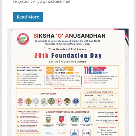
ମତାଧିକାର ସାବ୍ୟସ୍ତ କରିସାରିଲେଣି
Read More