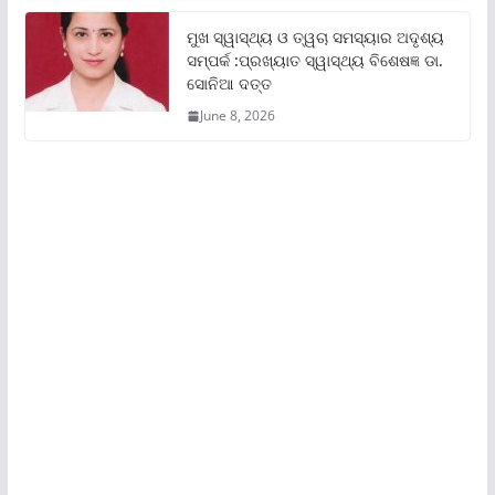
ମୁଖ ସ୍ୱାସ୍ଥ୍ୟ ଓ ତ୍ୱଚା ସମସ୍ୟାର ଅଦୃଶ୍ୟ
ସମ୍ପର୍କ :ପ୍ରଖ୍ୟାତ ସ୍ୱାସ୍ଥ୍ୟ ବିଶେଷଜ୍ଞ ଡା.
ସୋନିଆ ଦତ୍ତ
June 8, 2026