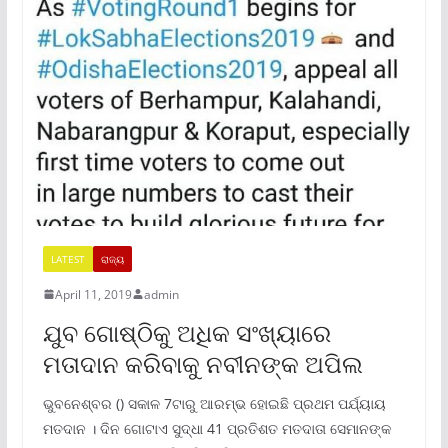
LATEST
ରାଜ୍ୟ
April 11, 2019
admin
ଯୁବ ଗୋଷ୍ଠିକୁ ଅଧିକ ସଂଖ୍ୟାରେ
ମତାଦାନ କରିବାକୁ ନବୀନଙ୍କ ଅପିଲ
ଭୁବନେଶ୍ବର () ସକାଳ 7ଟାରୁ ଆରମ୍ଭ ହୋଇଛି ପ୍ରଥମ ପର୍ଯ୍ୟାୟ
ମତଦାନ । ଦିନ ଗୋଟାଏ ସୁଦ୍ଧା 41 ପ୍ରତିଶତ ମତଦାତା ସେମାନଙ୍କ