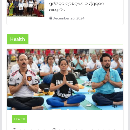
ପୁର୍ନଜୀବନ ପ୍ରଶିକ୍ଷଣ କାର୍ଯ୍ୟକ୍ରମ
ଆୟୋଜିତ
December 26, 2024
Health
HEALTH