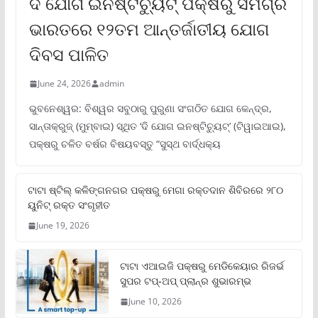
ଦି ଯୋଗ ଇନଷ୍ଟିଚ୍ୟୁଟ୍ ପକ୍ଷରୁ ସମଗ୍ର
ଭାରତରେ ୧୨ତମ ଆନ୍ତର୍ଜାତୀୟ ଯୋଗ
ଦିବସ ପାଳିତ
June 24, 2026
admin
ଭୁବନେଶ୍ୱର: ବିଶ୍ୱର ସବୁଠାରୁ ପୁରୁଣା ସଂଗଠିତ ଯୋଗ କେନ୍ଦ୍ର,
ସାନ୍ତାକ୍ରୁଜ୍ (ମୁମ୍ବାଇ) ସ୍ଥିତ ‘ଦି ଯୋଗ ଇନଷ୍ଟିଚ୍ୟୁଟ୍‌’ (ଟିୱାଇଆଇ),
ପକ୍ଷରୁ ଚଳିତ ବର୍ଷର ବିଷୟବସ୍ତୁ “ସୁସ୍ଥ ବାର୍ଦ୍ଧକ୍ୟ
ଟାଟା ଷ୍ଟିଲ୍‌ କଳିଙ୍ଗନଗର ପକ୍ଷରୁ ମେଗା ରକ୍ତଦାନ ଶିବିରରେ ୨୮୦
ୟୁନିଟ୍‌ ରକ୍ତ ସଂଗୃହୀତ
June 19, 2026
ଟାଟା ଏଆଇଜି ପକ୍ଷରୁ ମେଡିକେୟାର ରିଜର୍ଭ
ସୁପର ଟପ୍‌-ଅପ୍ ପ୍ଲାନ୍‌ର ଶୁଭାରମ୍ଭ
June 10, 2026