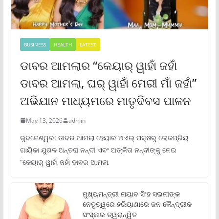
BUSINESS
HEALTH
LATEST
ଡାବର ଆମଲାର “କେୟାର୍ ୱାହାଁ ଜହାଁ
ଡାବର ଆମଲା, ଘର୍ ୱାହାଁ ମେରୀ ମାଁ ଜହାଁ”
ଅଭିଯାନ ମାଧ୍ୟମରେ ମାତୃଦିବସ ପାଳନ
May 13, 2026
admin
ଭୁବନେଶ୍ୱର: ଡାବର ଆମଲା ହେୟାର ଅଏଲ୍ ପକ୍ଷରୁ ଲୋକପ୍ରିୟ
ଗାୟିକା ଯୁଗଳ ଅନ୍ତରା ନନ୍ଦୀ ଏବଂ ଅଙ୍କିତା ନନ୍ଦୀଙ୍କୁ ନେଇ
“କେୟାର୍ ୱାହାଁ ଜହାଁ ଡାବର ଆମଲା,
ମୁଖ୍ୟମନ୍ତ୍ରୀ ନାୟାବ ସିଂହ ସଇନୀଙ୍କ
ନେତୃତ୍ୱରେ ହରିୟାଣାରେ ଜନ କୈନ୍ଦ୍ରୀକ
ସଂସ୍କାର ତ୍ୱରାନ୍ୱିତ