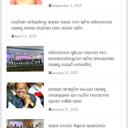
September 3, 2025
ଅଗ୍ନିଶମ କର୍ମଚାରୀଙ୍କୁ ସମ୍ମାନ ଜଣାଇ ଟାଟା ଷ୍ଟିଲ କଳିଙ୍ଗନଗର
ପକ୍ଷରୁ ଜାତୀୟ ଅଗ୍ନିଶମ ସେବା ସପ୍ତାହ ପାଳିତ
April 15, 2025
କଳିଙ୍ଗନଗର ସୁକିନ୍ଦା ଅଞ୍ଚଳର ୧୫୦
ଛାତ୍ରଛାତ୍ରୀଙ୍କୁଟାଟା ଷ୍ଟିଲ୍ ଫାଉଣ୍ଡେସନ
ପକ୍ଷରୁ ଜ୍ୟୋତି ଫେଲୋସିପ୍‌
January 31, 2025
ରାମାୟଣ ସାଂସ୍କୃତିକ କେନ୍ଦ୍ର ପକ୍ଷରୁ
ଅଯୋଧ୍ୟାରେ ରାମ ମନ୍ଦିର ଉଦଘାଟନର
ପ୍ରଥମ ବାର୍ଷିକୀ ପାଳନ
January 21, 2025
ସମ୍‌ରେ ନବଜାତ ଶିଶୁଙ୍କ କ୍ଷେତ୍ରରେ