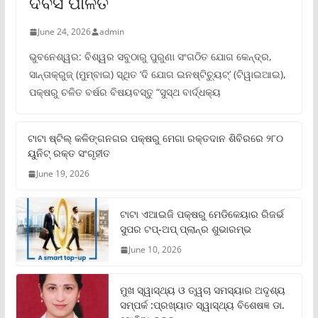
ଦିବସ ପାଳିତ
June 24, 2026
admin
ଭୁବନେଶ୍ୱର: ବିଶ୍ୱର ସବୁଠାରୁ ପୁରୁଣା ସଂଗଠିତ ଯୋଗ କେନ୍ଦ୍ର,
ସାନ୍ତାକ୍ରୁଜ୍ (ମୁମ୍ବାଇ) ସ୍ଥିତ ‘ଦି ଯୋଗ ଇନଷ୍ଟିଚ୍ୟୁଟ୍‌’ (ଟିୱାଇଆଇ),
ପକ୍ଷରୁ ଚଳିତ ବର୍ଷର ବିଷୟବସ୍ତୁ “ସୁସ୍ଥ ବାର୍ଦ୍ଧକ୍ୟ
ଟାଟା ଷ୍ଟିଲ୍‌ କଳିଙ୍ଗନଗର ପକ୍ଷରୁ ମେଗା ରକ୍ତଦାନ ଶିବିରରେ ୨୮୦
ୟୁନିଟ୍‌ ରକ୍ତ ସଂଗୃହୀତ
June 19, 2026
ଟାଟା ଏଆଇଜି ପକ୍ଷରୁ ମେଡିକେୟାର ରିଜର୍ଭ
ସୁପର ଟପ୍‌-ଅପ୍ ପ୍ଲାନ୍‌ର ଶୁଭାରମ୍ଭ
June 10, 2026
ମୁଖ ସ୍ୱାସ୍ଥ୍ୟ ଓ ତ୍ୱଚା ସମସ୍ୟାର ଅଦୃଶ୍ୟ
ସମ୍ପର୍କ :ପ୍ରଖ୍ୟାତ ସ୍ୱାସ୍ଥ୍ୟ ବିଶେଷଜ୍ଞ ଡା.