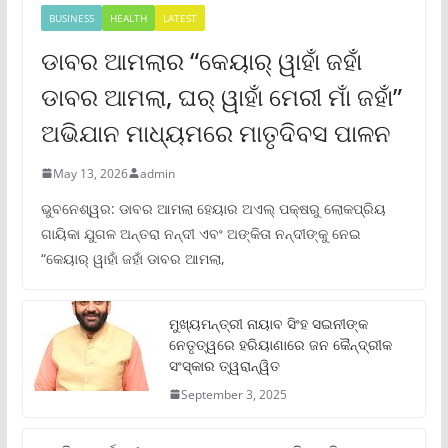
BUSINESS
HEALTH
LATEST
ଡାବର ଆମଲାର “କେୟାର୍ ୱାହାଁ ଜହାଁ
ଡାବର ଆମଲା, ଘର୍ ୱାହାଁ ମେରୀ ମାଁ ଜହାଁ”
ଅଭିଯାନ ମାଧ୍ୟମରେ ମାତୃଦିବସ ପାଳନ
May 13, 2026
admin
ଭୁବନେଶ୍ୱର: ଡାବର ଆମଲା ହେୟାର ଅଏଲ୍ ପକ୍ଷରୁ ଲୋକପ୍ରିୟ
ଗାୟିକା ଯୁଗଳ ଅନ୍ତରା ନନ୍ଦୀ ଏବଂ ଅଙ୍କିତା ନନ୍ଦୀଙ୍କୁ ନେଇ
“କେୟାର୍ ୱାହାଁ ଜହାଁ ଡାବର ଆମଲା,
ମୁଖ୍ୟମନ୍ତ୍ରୀ ନାୟାବ ସିଂହ ସଇନୀଙ୍କ
ନେତୃତ୍ୱରେ ହରିୟାଣାରେ ଜନ କୈନ୍ଦ୍ରୀକ
ସଂସ୍କାର ତ୍ୱରାନ୍ୱିତ
September 3, 2025