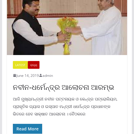
LATEST
ରାଜ୍ୟ
June 14, 2019
admin
ନବୀନ-ଧର୍ମେନ୍ଦ୍ର ଆଲୋଚନା ଆରମ୍ଭ
ଆଜି ମୁଖ୍ୟମନ୍ତ୍ରୀ ନବୀନ ପଟ୍ଟନାୟକ ଓ କେନ୍ଦ୍ର ପଟ୍ରୋଲିୟମ,
ପ୍ରାକୃତିକ ଗ୍ୟାସ ଓ ଇସ୍ପାତ ମନ୍ତ୍ରୀ ଧର୍ମେନ୍ଦ୍ର ପ୍ରଧାନଙ୍କ
ଭିତରେ ହେବ ସାକ୍ଷାତ ଆଲୋଚନା । ବୈଠକରେ
Read More