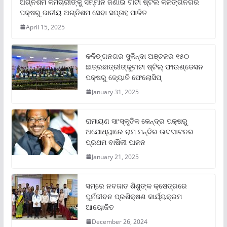
ଅଗ୍ନିଶମ କର୍ମଚାରୀଙ୍କୁ ସମ୍ମାନ ଜଣାଇ ଟାଟା ଷ୍ଟିଲ କଳିଙ୍ଗନଗର
ପକ୍ଷରୁ ଜାତୀୟ ଅଗ୍ନିଶମ ସେବା ସପ୍ତାହ ପାଳିତ
April 15, 2025
କଳିଙ୍ଗନଗର ସୁକିନ୍ଦା ଅଞ୍ଚଳର ୧୫୦
ଛାତ୍ରଛାତ୍ରୀଙ୍କୁଟାଟା ଷ୍ଟିଲ୍ ଫାଉଣ୍ଡେସନ
ପକ୍ଷରୁ ଜ୍ୟୋତି ଫେଲୋସିପ୍‌
January 31, 2025
ରାମାୟଣ ସାଂସ୍କୃତିକ କେନ୍ଦ୍ର ପକ୍ଷରୁ
ଅଯୋଧ୍ୟାରେ ରାମ ମନ୍ଦିର ଉଦଘାଟନର
ପ୍ରଥମ ବାର୍ଷିକୀ ପାଳନ
January 21, 2025
ସମ୍‌ରେ ନବଜାତ ଶିଶୁଙ୍କ କ୍ଷେତ୍ରରେ
ପୁର୍ନଜୀବନ ପ୍ରଶିକ୍ଷଣ କାର୍ଯ୍ୟକ୍ରମ
ଆୟୋଜିତ
December 26, 2024