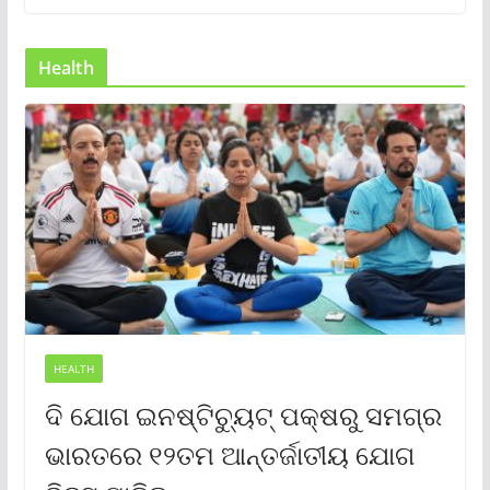
Health
HEALTH
ଦି ଯୋଗ ଇନଷ୍ଟିଚ୍ୟୁଟ୍ ପକ୍ଷରୁ ସମଗ୍ର
ଭାରତରେ ୧୨ତମ ଆନ୍ତର୍ଜାତୀୟ ଯୋଗ