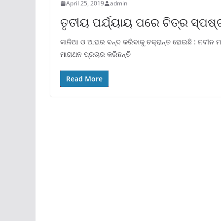
April 25, 2019
admin
ତୃତୀୟ ପର୍ଯ୍ୟାୟ ପରେ ଚିତ୍ର ସ୍ପଷ
କାଳିଆ ଓ ଆହାର ବନ୍ଦ କରିବାକୁ ଚକ୍ରାନ୍ତ ହୋଇଛି : ନବୀନ 
ମାରାଥନ ପ୍ରଚାର କରିଛନ୍ତି
Read More