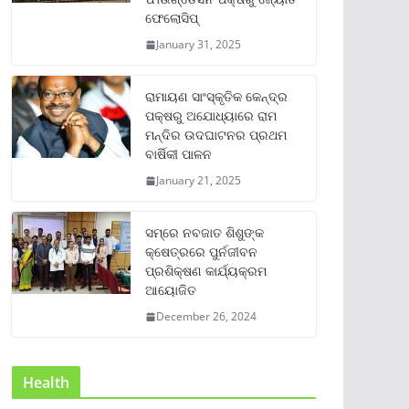
ଫେଲୋସିପ୍‌
January 31, 2025
ରାମାୟଣ ସାଂସ୍କୃତିକ କେନ୍ଦ୍ର
ପକ୍ଷରୁ ଅଯୋଧ୍ୟାରେ ରାମ
ମନ୍ଦିର ଉଦଘାଟନର ପ୍ରଥମ
ବାର୍ଷିକୀ ପାଳନ
January 21, 2025
ସମ୍‌ରେ ନବଜାତ ଶିଶୁଙ୍କ
କ୍ଷେତ୍ରରେ ପୁର୍ନଜୀବନ
ପ୍ରଶିକ୍ଷଣ କାର୍ଯ୍ୟକ୍ରମ
ଆୟୋଜିତ
December 26, 2024
Health