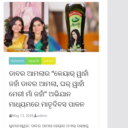
BUSINESS
HEALTH
LATEST
ଡାବର ଆମଲାର “କେୟାର୍ ୱାହାଁ
ଜହାଁ ଡାବର ଆମଲା, ଘର୍ ୱାହାଁ
ମେରୀ ମାଁ ଜହାଁ” ଅଭିଯାନ
ମାଧ୍ୟମରେ ମାତୃଦିବସ ପାଳନ
May 13, 2026
admin
ଭୁବନେଶ୍ୱର: ଡାବର ଆମଲା ହେୟାର ଅଏଲ୍ ପକ୍ଷରୁ