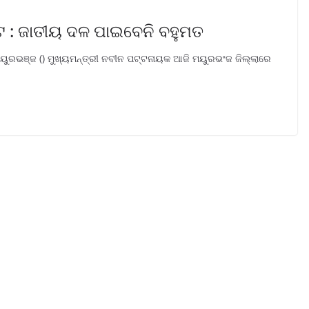
୍ଟ : ଜାତୀୟ ଦଳ ପାଇବେନି ବହୁମତ
ମୟୁରଭଞ୍ଜ () ମୁଖ୍ୟମନ୍ତ୍ରୀ ନବୀନ ପଟ୍ଟନାୟକ ଆଜି ମୟୁରଭଂଜ ଜିଲ୍ଲାରେ