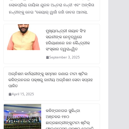
ଲୋକପ୍ରିୟ ଗାୟିକା ଯୁଗଳ ଅନ୍ତରା ନନ୍ଦୀ ଏବଂ ଅଙ୍କିତା
ନନ୍ଦୀଙ୍କୁ ନେଇ “କେୟାର୍ ୱାହାଁ ଜହାଁ ଡାବର ଆମଲା,
ମୁଖ୍ୟମନ୍ତ୍ରୀ ନାୟାବ ସିଂହ
ସଇନୀଙ୍କ ନେତୃତ୍ୱରେ
ହରିୟାଣାରେ ଜନ କୈନ୍ଦ୍ରୀକ
ସଂସ୍କାର ତ୍ୱରାନ୍ୱିତ
September 3, 2025
ଅଗ୍ନିଶମ କର୍ମଚାରୀଙ୍କୁ ସମ୍ମାନ ଜଣାଇ ଟାଟା ଷ୍ଟିଲ
କଳିଙ୍ଗନଗର ପକ୍ଷରୁ ଜାତୀୟ ଅଗ୍ନିଶମ ସେବା ସପ୍ତାହ
ପାଳିତ
April 15, 2025
କଳିଙ୍ଗନଗର ସୁକିନ୍ଦା
ଅଞ୍ଚଳର ୧୫୦
ଛାତ୍ରଛାତ୍ରୀଙ୍କୁଟାଟା ଷ୍ଟିଲ୍
ଫାଉଣ୍ଡେସନ ପକ୍ଷରୁ ଜ୍ୟୋତି