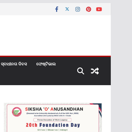
ସ୍ବାଧୀନତା ଦିବସ
ଫେଷ୍ଟିଭାଲ