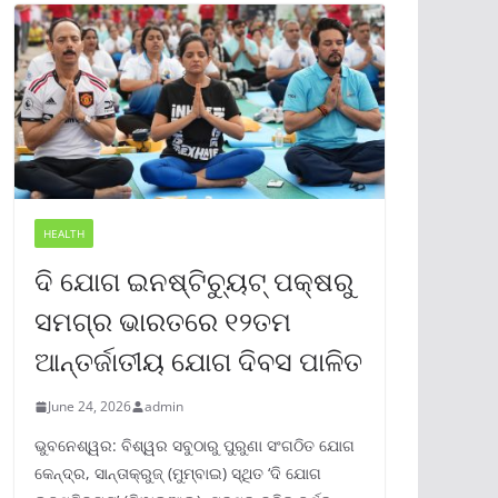
HEALTH
ଦି ଯୋଗ ଇନଷ୍ଟିଚ୍ୟୁଟ୍ ପକ୍ଷରୁ
ସମଗ୍ର ଭାରତରେ ୧୨ତମ
ଆନ୍ତର୍ଜାତୀୟ ଯୋଗ ଦିବସ ପାଳିତ
June 24, 2026
admin
ଭୁବନେଶ୍ୱର: ବିଶ୍ୱର ସବୁଠାରୁ ପୁରୁଣା ସଂଗଠିତ ଯୋଗ
କେନ୍ଦ୍ର, ସାନ୍ତାକ୍ରୁଜ୍ (ମୁମ୍ବାଇ) ସ୍ଥିତ ‘ଦି ଯୋଗ