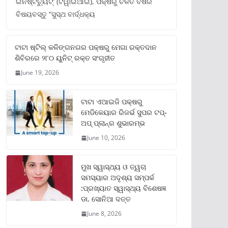
ଇନଷ୍ଟିଚ୍ୟୁଟ୍‌’ (ଟିୱାଇଆଇ), ପକ୍ଷରୁ ଚଳିତ ବର୍ଷର
ବିଷୟବସ୍ତୁ “ସୁସ୍ଥ ବାର୍ଦ୍ଧକ୍ୟ
ଟାଟା ଷ୍ଟିଲ୍‌ କଳିଙ୍ଗନଗର ପକ୍ଷରୁ ମେଗା ରକ୍ତଦାନ
ଶିବିରରେ ୨୮୦ ୟୁନିଟ୍‌ ରକ୍ତ ସଂଗୃହୀତ
June 19, 2026
ଟାଟା ଏଆଇଜି ପକ୍ଷରୁ
ମେଡିକେୟାର ରିଜର୍ଭ ସୁପର ଟପ୍‌-
ଅପ୍ ପ୍ଲାନ୍‌ର ଶୁଭାରମ୍ଭ
June 10, 2026
ମୁଖ ସ୍ୱାସ୍ଥ୍ୟ ଓ ତ୍ୱଚା
ସମସ୍ୟାର ଅଦୃଶ୍ୟ ସମ୍ପର୍କ
:ପ୍ରଖ୍ୟାତ ସ୍ୱାସ୍ଥ୍ୟ ବିଶେଷଜ୍ଞ
ଡା. ସୋନିଆ ଦତ୍ତ
June 8, 2026