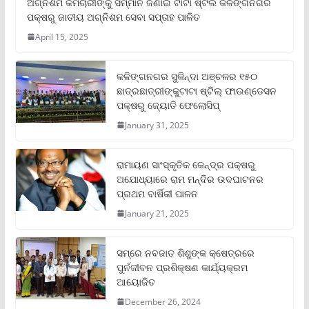
ଅଗ୍ନିଶମ କର୍ମଚାରୀଙ୍କୁ ସମ୍ମାନ ଜଣାଇ ଟାଟା ଷ୍ଟିଲ କଳିଙ୍ଗନଗର
ପକ୍ଷରୁ ଜାତୀୟ ଅଗ୍ନିଶମ ସେବା ସପ୍ତାହ ପାଳିତ
April 15, 2025
କଳିଙ୍ଗନଗର ସୁକିନ୍ଦା ଅଞ୍ଚଳର ୧୫୦
ଛାତ୍ରଛାତ୍ରୀଙ୍କୁଟାଟା ଷ୍ଟିଲ୍ ଫାଉଣ୍ଡେସନ
ପକ୍ଷରୁ ଜ୍ୟୋତି ଫେଲୋସିପ୍‌
January 31, 2025
ରାମାୟଣ ସାଂସ୍କୃତିକ କେନ୍ଦ୍ର ପକ୍ଷରୁ
ଅଯୋଧ୍ୟାରେ ରାମ ମନ୍ଦିର ଉଦଘାଟନର
ପ୍ରଥମ ବାର୍ଷିକୀ ପାଳନ
January 21, 2025
ସମ୍‌ରେ ନବଜାତ ଶିଶୁଙ୍କ କ୍ଷେତ୍ରରେ
ପୁର୍ନଜୀବନ ପ୍ରଶିକ୍ଷଣ କାର୍ଯ୍ୟକ୍ରମ
ଆୟୋଜିତ
December 26, 2024