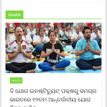
Health
HEALTH
ଦି ଯୋଗ ଇନଷ୍ଟିଚ୍ୟୁଟ୍ ପକ୍ଷରୁ ସମଗ୍ର
ଭାରତରେ ୧୨ତମ ଆନ୍ତର୍ଜାତୀୟ ଯୋଗ