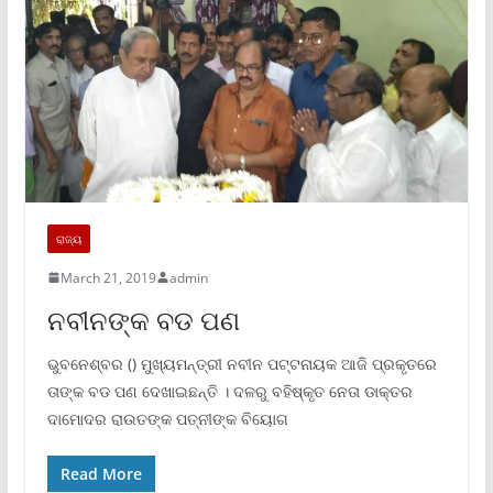
ରାଜ୍ୟ
March 21, 2019
admin
ନବୀନଙ୍କ ବଡ ପଣ
ଭୁବନେଶ୍ବର () ମୁଖ୍ୟମନ୍ତ୍ରୀ ନବୀନ ପଟ୍ଟନାୟକ ଆଜି ପ୍ରକୃତରେ
ତାଙ୍କ ବଡ ପଣ ଦେଖାଇଛନ୍ତି । ଦଳରୁ ବହିଷ୍କୃତ ନେତା ଡାକ୍ତର
ଦାମୋଦର ରାଉତଙ୍କ ପତ୍ନୀଙ୍କ ବିୟୋଗ
Read More