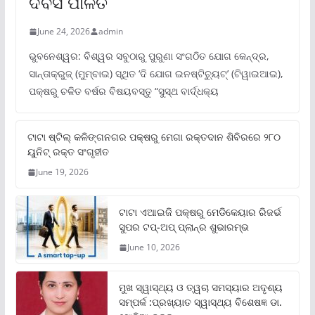
ଦିବସ ପାଳିତ
June 24, 2026
admin
ଭୁବନେଶ୍ୱର: ବିଶ୍ୱର ସବୁଠାରୁ ପୁରୁଣା ସଂଗଠିତ ଯୋଗ କେନ୍ଦ୍ର,
ସାନ୍ତାକ୍ରୁଜ୍ (ମୁମ୍ବାଇ) ସ୍ଥିତ ‘ଦି ଯୋଗ ଇନଷ୍ଟିଚ୍ୟୁଟ୍‌’ (ଟିୱାଇଆଇ),
ପକ୍ଷରୁ ଚଳିତ ବର୍ଷର ବିଷୟବସ୍ତୁ “ସୁସ୍ଥ ବାର୍ଦ୍ଧକ୍ୟ
ଟାଟା ଷ୍ଟିଲ୍‌ କଳିଙ୍ଗନଗର ପକ୍ଷରୁ ମେଗା ରକ୍ତଦାନ ଶିବିରରେ ୨୮୦
ୟୁନିଟ୍‌ ରକ୍ତ ସଂଗୃହୀତ
June 19, 2026
ଟାଟା ଏଆଇଜି ପକ୍ଷରୁ ମେଡିକେୟାର ରିଜର୍ଭ
ସୁପର ଟପ୍‌-ଅପ୍ ପ୍ଲାନ୍‌ର ଶୁଭାରମ୍ଭ
June 10, 2026
ମୁଖ ସ୍ୱାସ୍ଥ୍ୟ ଓ ତ୍ୱଚା ସମସ୍ୟାର ଅଦୃଶ୍ୟ
ସମ୍ପର୍କ :ପ୍ରଖ୍ୟାତ ସ୍ୱାସ୍ଥ୍ୟ ବିଶେଷଜ୍ଞ ଡା.