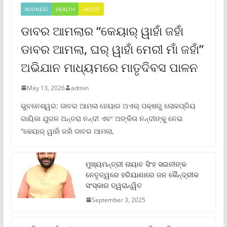
BUSINESS
HEALTH
LATEST
ଡାବର ଆମଲାର “କେୟାର୍ ୱାହାଁ ଜହାଁ
ଡାବର ଆମଲା, ଘର୍ ୱାହାଁ ମେରୀ ମାଁ ଜହାଁ”
ଅଭିଯାନ ମାଧ୍ୟମରେ ମାତୃଦିବସ ପାଳନ
May 13, 2026
admin
ଭୁବନେଶ୍ୱର: ଡାବର ଆମଲା ହେୟାର ଅଏଲ୍ ପକ୍ଷରୁ ଲୋକପ୍ରିୟ
ଗାୟିକା ଯୁଗଳ ଅନ୍ତରା ନନ୍ଦୀ ଏବଂ ଅଙ୍କିତା ନନ୍ଦୀଙ୍କୁ ନେଇ
“କେୟାର୍ ୱାହାଁ ଜହାଁ ଡାବର ଆମଲା,
ମୁଖ୍ୟମନ୍ତ୍ରୀ ନାୟାବ ସିଂହ ସଇନୀଙ୍କ
ନେତୃତ୍ୱରେ ହରିୟାଣାରେ ଜନ କୈନ୍ଦ୍ରୀକ
ସଂସ୍କାର ତ୍ୱରାନ୍ୱିତ
September 3, 2025