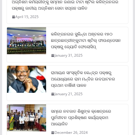
ଅଗ୍ନିଶମ କର୍ମଚାରୀଙ୍କୁ ସମ୍ମାନ ଜଣାଇ ଟାଟା ଷ୍ଟିଲ କଳିଙ୍ଗନଗର
ପକ୍ଷରୁ ଜାତୀୟ ଅଗ୍ନିଶମ ସେବା ସପ୍ତାହ ପାଳିତ
April 15, 2025
କଳିଙ୍ଗନଗର ସୁକିନ୍ଦା ଅଞ୍ଚଳର ୧୫୦
ଛାତ୍ରଛାତ୍ରୀଙ୍କୁଟାଟା ଷ୍ଟିଲ୍ ଫାଉଣ୍ଡେସନ
ପକ୍ଷରୁ ଜ୍ୟୋତି ଫେଲୋସିପ୍‌
January 31, 2025
ରାମାୟଣ ସାଂସ୍କୃତିକ କେନ୍ଦ୍ର ପକ୍ଷରୁ
ଅଯୋଧ୍ୟାରେ ରାମ ମନ୍ଦିର ଉଦଘାଟନର
ପ୍ରଥମ ବାର୍ଷିକୀ ପାଳନ
January 21, 2025
ସମ୍‌ରେ ନବଜାତ ଶିଶୁଙ୍କ କ୍ଷେତ୍ରରେ
ପୁର୍ନଜୀବନ ପ୍ରଶିକ୍ଷଣ କାର୍ଯ୍ୟକ୍ରମ
ଆୟୋଜିତ
December 26, 2024