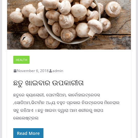
HEALTH
November 6, 2018
admin
ଛତୁ ଖାଇବାର ଉପକାରୀତା
ଛତୁରେ କ୍ୟାଲୋରୀ, ପୋଟାସିଅମ, କାର୍ବୋହାଇଟ୍ରେଡସ
,ସୋଡିଅମ,ଭିଟାମିନ ଅନ୍ୟ ବହୁତ ପ୍ରକାର ନିଉଟ୍ରେଡସ ମିନେରାଲ
ସବୁ ରହିଥାଏ । ଛତୁ ଖାଇବା ଦ୍ୱାରା ଆମ ଶରୀରରୁ ଖରାପ
କୋଲେଷ୍ଟ୍ରଲ
Read More