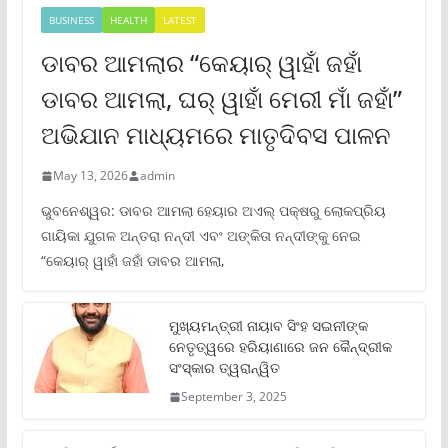
BUSINESS
HEALTH
LATEST
ଡାବର ଆମଲାର “କେୟାର୍ ୱାହାଁ ଜହାଁ
ଡାବର ଆମଲା, ଘର୍ ୱାହାଁ ମେରୀ ମାଁ ଜହାଁ”
ଅଭିଯାନ ମାଧ୍ୟମରେ ମାତୃଦିବସ ପାଳନ
May 13, 2026
admin
ଭୁବନେଶ୍ୱର: ଡାବର ଆମଲା ହେୟାର ଅଏଲ୍ ପକ୍ଷରୁ ଲୋକପ୍ରିୟ
ଗାୟିକା ଯୁଗଳ ଅନ୍ତରା ନନ୍ଦୀ ଏବଂ ଅଙ୍କିତା ନନ୍ଦୀଙ୍କୁ ନେଇ
“କେୟାର୍ ୱାହାଁ ଜହାଁ ଡାବର ଆମଲା,
ମୁଖ୍ୟମନ୍ତ୍ରୀ ନାୟାବ ସିଂହ ସଇନୀଙ୍କ
ନେତୃତ୍ୱରେ ହରିୟାଣାରେ ଜନ କୈନ୍ଦ୍ରୀକ
ସଂସ୍କାର ତ୍ୱରାନ୍ୱିତ
September 3, 2025