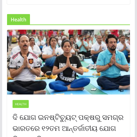
Health
HEALTH
ଦି ଯୋଗ ଇନଷ୍ଟିଚ୍ୟୁଟ୍ ପକ୍ଷରୁ ସମଗ୍ର
ଭାରତରେ ୧୨ତମ ଆନ୍ତର୍ଜାତୀୟ ଯୋଗ