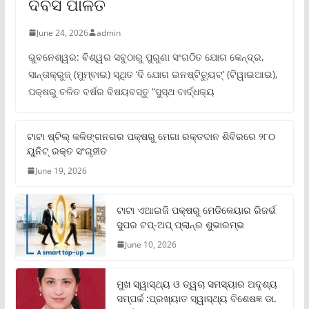
ଦିବସ ପାଳିତ
June 24, 2026
admin
ଭୁବନେଶ୍ୱର: ବିଶ୍ୱର ସବୁଠାରୁ ପୁରୁଣା ସଂଗଠିତ ଯୋଗ କେନ୍ଦ୍ର,
ସାନ୍ତାକ୍ରୁଜ୍ (ମୁମ୍ବାଇ) ସ୍ଥିତ ‘ଦି ଯୋଗ ଇନଷ୍ଟିଚ୍ୟୁଟ୍‌’ (ଟିୱାଇଆଇ),
ପକ୍ଷରୁ ଚଳିତ ବର୍ଷର ବିଷୟବସ୍ତୁ “ସୁସ୍ଥ ବାର୍ଦ୍ଧକ୍ୟ
ଟାଟା ଷ୍ଟିଲ୍‌ କଳିଙ୍ଗନଗର ପକ୍ଷରୁ ମେଗା ରକ୍ତଦାନ ଶିବିରରେ ୨୮୦
ୟୁନିଟ୍‌ ରକ୍ତ ସଂଗୃହୀତ
June 19, 2026
ଟାଟା ଏଆଇଜି ପକ୍ଷରୁ ମେଡିକେୟାର ରିଜର୍ଭ
ସୁପର ଟପ୍‌-ଅପ୍ ପ୍ଲାନ୍‌ର ଶୁଭାରମ୍ଭ
June 10, 2026
ମୁଖ ସ୍ୱାସ୍ଥ୍ୟ ଓ ତ୍ୱଚା ସମସ୍ୟାର ଅଦୃଶ୍ୟ
ସମ୍ପର୍କ :ପ୍ରଖ୍ୟାତ ସ୍ୱାସ୍ଥ୍ୟ ବିଶେଷଜ୍ଞ ଡା.