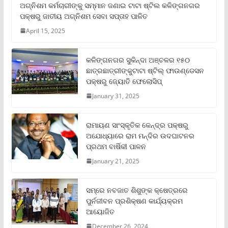
ଅଗ୍ନିଶମ କର୍ମଚାରୀଙ୍କୁ ସମ୍ମାନ ଜଣାଇ ଟାଟା ଷ୍ଟିଲ କଳିଙ୍ଗନଗର
ପକ୍ଷରୁ ଜାତୀୟ ଅଗ୍ନିଶମ ସେବା ସପ୍ତାହ ପାଳିତ
April 15, 2025
କଳିଙ୍ଗନଗର ସୁକିନ୍ଦା ଅଞ୍ଚଳର ୧୫୦
ଛାତ୍ରଛାତ୍ରୀଙ୍କୁଟାଟା ଷ୍ଟିଲ୍ ଫାଉଣ୍ଡେସନ
ପକ୍ଷରୁ ଜ୍ୟୋତି ଫେଲୋସିପ୍‌
January 31, 2025
ରାମାୟଣ ସାଂସ୍କୃତିକ କେନ୍ଦ୍ର ପକ୍ଷରୁ
ଅଯୋଧ୍ୟାରେ ରାମ ମନ୍ଦିର ଉଦଘାଟନର
ପ୍ରଥମ ବାର୍ଷିକୀ ପାଳନ
January 21, 2025
ସମ୍‌ରେ ନବଜାତ ଶିଶୁଙ୍କ କ୍ଷେତ୍ରରେ
ପୁର୍ନଜୀବନ ପ୍ରଶିକ୍ଷଣ କାର୍ଯ୍ୟକ୍ରମ
ଆୟୋଜିତ
December 26, 2024