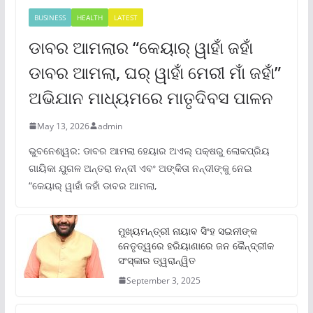
BUSINESS
HEALTH
LATEST
ଡାବର ଆମଲାର “କେୟାର୍ ୱାହାଁ ଜହାଁ
ଡାବର ଆମଲା, ଘର୍ ୱାହାଁ ମେରୀ ମାଁ ଜହାଁ”
ଅଭିଯାନ ମାଧ୍ୟମରେ ମାତୃଦିବସ ପାଳନ
May 13, 2026
admin
ଭୁବନେଶ୍ୱର: ଡାବର ଆମଲା ହେୟାର ଅଏଲ୍ ପକ୍ଷରୁ ଲୋକପ୍ରିୟ
ଗାୟିକା ଯୁଗଳ ଅନ୍ତରା ନନ୍ଦୀ ଏବଂ ଅଙ୍କିତା ନନ୍ଦୀଙ୍କୁ ନେଇ
“କେୟାର୍ ୱାହାଁ ଜହାଁ ଡାବର ଆମଲା,
ମୁଖ୍ୟମନ୍ତ୍ରୀ ନାୟାବ ସିଂହ ସଇନୀଙ୍କ
ନେତୃତ୍ୱରେ ହରିୟାଣାରେ ଜନ କୈନ୍ଦ୍ରୀକ
ସଂସ୍କାର ତ୍ୱରାନ୍ୱିତ
September 3, 2025