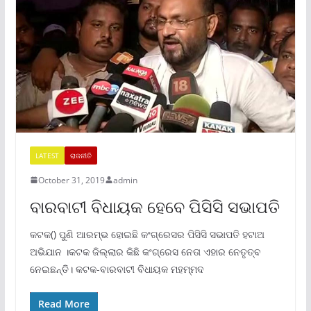
LATEST
ରାଜନୀତି
October 31, 2019
admin
ବାରବାଟୀ ବିଧାୟକ ହେବେ ପିସିସି ସଭାପତି
କଟକ() ପୁଣି ଆରମ୍ଭ ହୋଇଛି କଂଗ୍ରେସର ପିସିସି ସଭାପତି ହଟାଅ
ଅଭିଯାନ ।କଟକ ଜିଲ୍ଲାର କିଛି କଂଗ୍ରେସ ନେତା ଏହାର ନେତୃତ୍ବ
ନେଇଛନ୍ତି। କଟକ-ବାରବାଟୀ ବିଧାୟକ ମହମ୍ମଦ
Read More