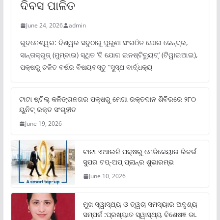
ଦିବସ ପାଳିତ
June 24, 2026
admin
ଭୁବନେଶ୍ୱର: ବିଶ୍ୱର ସବୁଠାରୁ ପୁରୁଣା ସଂଗଠିତ ଯୋଗ କେନ୍ଦ୍ର,
ସାନ୍ତାକ୍ରୁଜ୍ (ମୁମ୍ବାଇ) ସ୍ଥିତ ‘ଦି ଯୋଗ ଇନଷ୍ଟିଚ୍ୟୁଟ୍‌’ (ଟିୱାଇଆଇ),
ପକ୍ଷରୁ ଚଳିତ ବର୍ଷର ବିଷୟବସ୍ତୁ “ସୁସ୍ଥ ବାର୍ଦ୍ଧକ୍ୟ
ଟାଟା ଷ୍ଟିଲ୍‌ କଳିଙ୍ଗନଗର ପକ୍ଷରୁ ମେଗା ରକ୍ତଦାନ ଶିବିରରେ ୨୮୦
ୟୁନିଟ୍‌ ରକ୍ତ ସଂଗୃହୀତ
June 19, 2026
ଟାଟା ଏଆଇଜି ପକ୍ଷରୁ ମେଡିକେୟାର ରିଜର୍ଭ
ସୁପର ଟପ୍‌-ଅପ୍ ପ୍ଲାନ୍‌ର ଶୁଭାରମ୍ଭ
June 10, 2026
ମୁଖ ସ୍ୱାସ୍ଥ୍ୟ ଓ ତ୍ୱଚା ସମସ୍ୟାର ଅଦୃଶ୍ୟ
ସମ୍ପର୍କ :ପ୍ରଖ୍ୟାତ ସ୍ୱାସ୍ଥ୍ୟ ବିଶେଷଜ୍ଞ ଡା.