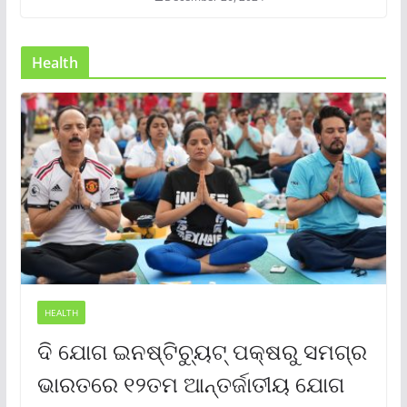
Health
HEALTH
ଦି ଯୋଗ ଇନଷ୍ଟିଚ୍ୟୁଟ୍ ପକ୍ଷରୁ ସମଗ୍ର
ଭାରତରେ ୧୨ତମ ଆନ୍ତର୍ଜାତୀୟ ଯୋଗ