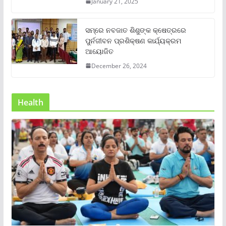
January 21, 2025
ସମ୍‌ରେ ନବଜାତ ଶିଶୁଙ୍କ କ୍ଷେତ୍ରରେ
ପୁର୍ନଜୀବନ ପ୍ରଶିକ୍ଷଣ କାର୍ଯ୍ୟକ୍ରମ
ଆୟୋଜିତ
December 26, 2024
Health