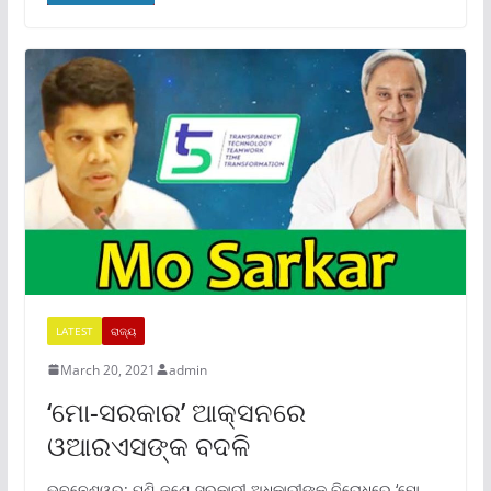
LATEST
ରାଜ୍ୟ
March 20, 2021
admin
‘ମୋ-ସରକାର’ ଆକ୍ସନରେ
ଓଆରଏସଙ୍କ ବଦଳି
ଭୁବନେଶ୍ୱର: ପୁଣି ଜଣେ ସରକାରୀ ଅଧିକାରୀଙ୍କ ବିରୋଧରେ ‘ମୋ