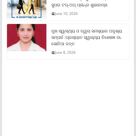
ସୁପର ଟପ୍‌-ଅପ୍ ପ୍ଲାନ୍‌ର ଶୁଭାରମ୍ଭ
June 10, 2026
ମୁଖ ସ୍ୱାସ୍ଥ୍ୟ ଓ ତ୍ୱଚା ସମସ୍ୟାର ଅଦୃଶ୍ୟ
ସମ୍ପର୍କ :ପ୍ରଖ୍ୟାତ ସ୍ୱାସ୍ଥ୍ୟ ବିଶେଷଜ୍ଞ ଡା.
ସୋନିଆ ଦତ୍ତ
June 8, 2026