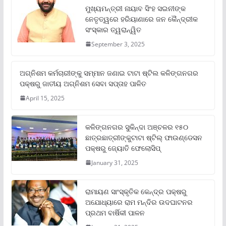
ମୁଖ୍ୟମନ୍ତ୍ରୀ ନାୟାବ ସିଂହ ସଇନୀଙ୍କ
ନେତୃତ୍ୱରେ ହରିୟାଣାରେ ଜନ କୈନ୍ଦ୍ରୀକ
ସଂସ୍କାର ତ୍ୱରାନ୍ୱିତ
September 3, 2025
ଅଗ୍ନିଶମ କର୍ମଚାରୀଙ୍କୁ ସମ୍ମାନ ଜଣାଇ ଟାଟା ଷ୍ଟିଲ କଳିଙ୍ଗନଗର
ପକ୍ଷରୁ ଜାତୀୟ ଅଗ୍ନିଶମ ସେବା ସପ୍ତାହ ପାଳିତ
April 15, 2025
କଳିଙ୍ଗନଗର ସୁକିନ୍ଦା ଅଞ୍ଚଳର ୧୫୦
ଛାତ୍ରଛାତ୍ରୀଙ୍କୁଟାଟା ଷ୍ଟିଲ୍ ଫାଉଣ୍ଡେସନ
ପକ୍ଷରୁ ଜ୍ୟୋତି ଫେଲୋସିପ୍‌
January 31, 2025
ରାମାୟଣ ସାଂସ୍କୃତିକ କେନ୍ଦ୍ର ପକ୍ଷରୁ
ଅଯୋଧ୍ୟାରେ ରାମ ମନ୍ଦିର ଉଦଘାଟନର
ପ୍ରଥମ ବାର୍ଷିକୀ ପାଳନ