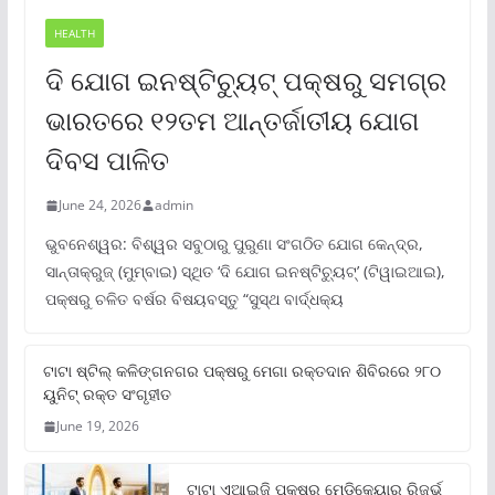
HEALTH
ଦି ଯୋଗ ଇନଷ୍ଟିଚ୍ୟୁଟ୍ ପକ୍ଷରୁ ସମଗ୍ର
ଭାରତରେ ୧୨ତମ ଆନ୍ତର୍ଜାତୀୟ ଯୋଗ
ଦିବସ ପାଳିତ
June 24, 2026
admin
ଭୁବନେଶ୍ୱର: ବିଶ୍ୱର ସବୁଠାରୁ ପୁରୁଣା ସଂଗଠିତ ଯୋଗ କେନ୍ଦ୍ର,
ସାନ୍ତାକ୍ରୁଜ୍ (ମୁମ୍ବାଇ) ସ୍ଥିତ ‘ଦି ଯୋଗ ଇନଷ୍ଟିଚ୍ୟୁଟ୍‌’ (ଟିୱାଇଆଇ),
ପକ୍ଷରୁ ଚଳିତ ବର୍ଷର ବିଷୟବସ୍ତୁ “ସୁସ୍ଥ ବାର୍ଦ୍ଧକ୍ୟ
ଟାଟା ଷ୍ଟିଲ୍‌ କଳିଙ୍ଗନଗର ପକ୍ଷରୁ ମେଗା ରକ୍ତଦାନ ଶିବିରରେ ୨୮୦
ୟୁନିଟ୍‌ ରକ୍ତ ସଂଗୃହୀତ
June 19, 2026
ଟାଟା ଏଆଇଜି ପକ୍ଷରୁ ମେଡିକେୟାର ରିଜର୍ଭ