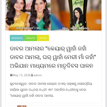
BUSINESS
HEALTH
LATEST
ଡାବର ଆମଲାର “କେୟାର୍ ୱାହାଁ ଜହାଁ
ଡାବର ଆମଲା, ଘର୍ ୱାହାଁ ମେରୀ ମାଁ ଜହାଁ”
ଅଭିଯାନ ମାଧ୍ୟମରେ ମାତୃଦିବସ ପାଳନ
May 13, 2026
admin
ଭୁବନେଶ୍ୱର: ଡାବର ଆମଲା ହେୟାର ଅଏଲ୍ ପକ୍ଷରୁ ଲୋକପ୍ରିୟ
ଗାୟିକା ଯୁଗଳ ଅନ୍ତରା ନନ୍ଦୀ ଏବଂ ଅଙ୍କିତା ନନ୍ଦୀଙ୍କୁ ନେଇ
“କେୟାର୍ ୱାହାଁ ଜହାଁ ଡାବର ଆମଲା,