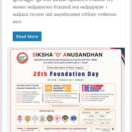
ସରକାର’ କାର୍ଯ୍ୟକ୍ରମରେ ନିଆଯାଇଛି କଡ଼ା କାର୍ଯ୍ୟାନୁଷ୍ଠାନ ।
କାର୍ଯ୍ୟରେ ଅବହେଳା ପାଇଁ ଭଣ୍ଡାରିପୋଖରୀ ଅତିରିକ୍ତ ତହସିଲଦାର
ଶରତ
Read More