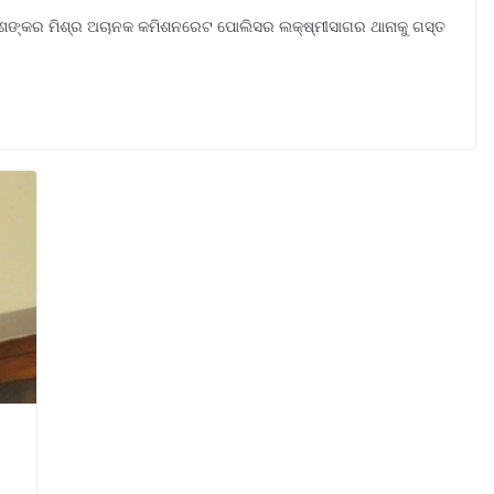
ବ୍ୟଶଙ୍କର ମିଶ୍ର ଅଚାନକ କମିଶନରେଟ ପୋଲିସର ଲକ୍ଷ୍ମୀସାଗର ଥାନାକୁ ଗସ୍ତ