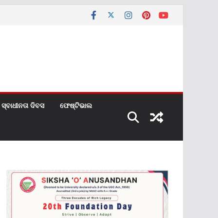
ସ୍ବାଧୀନତା ଦିବସ
ଫେଷ୍ଟିଭାଲ