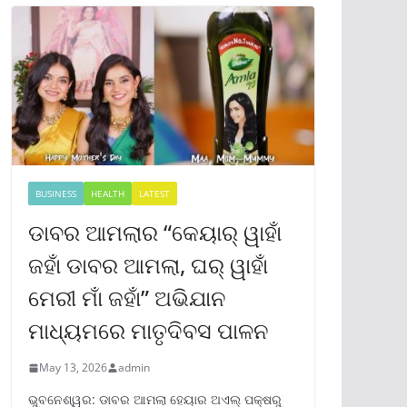
BUSINESS
HEALTH
LATEST
ଡାବର ଆମଲାର “କେୟାର୍ ୱାହାଁ
ଜହାଁ ଡାବର ଆମଲା, ଘର୍ ୱାହାଁ
ମେରୀ ମାଁ ଜହାଁ” ଅଭିଯାନ
ମାଧ୍ୟମରେ ମାତୃଦିବସ ପାଳନ
May 13, 2026
admin
ଭୁବନେଶ୍ୱର: ଡାବର ଆମଲା ହେୟାର ଅଏଲ୍ ପକ୍ଷରୁ