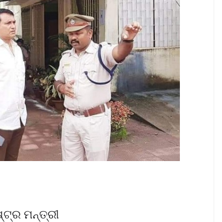
୍ଟ୍ର ମନ୍ତ୍ରୀ