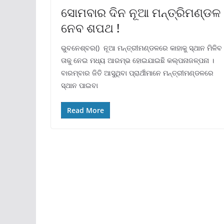
ସୋମବାର ଦିନ ନୂଆ ମନ୍ତ୍ରିମଣ୍ଡଳ
ନେବ ଶପଥ !
ଭୁବନେଶ୍ବର() ନୂଆ ମନ୍ତ୍ରୀମଣ୍ଡଳରେ କାହାକୁ ସ୍ଥାନ ମିଳିବ
ତାକୁ ନେଇ ମଧ୍ୟ ଆରମ୍ଭ ହୋଇଯାଇଛି କଲ୍ପନାଜଳ୍ପନା ।
ବାରମ୍ବାର ଜିତି ଆସୁଥିବା ପ୍ରାର୍ଥୀମାନେ ମନ୍ତ୍ରୀମଣ୍ଡଳରେ
ସ୍ଥାନ ପାଇବା
Read More