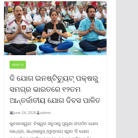
HEALTH
ଦି ଯୋଗ ଇନଷ୍ଟିଚ୍ୟୁଟ୍ ପକ୍ଷରୁ
ସମଗ୍ର ଭାରତରେ ୧୨ତମ
ଆନ୍ତର୍ଜାତୀୟ ଯୋଗ ଦିବସ ପାଳିତ
June 24, 2026
admin
ଭୁବନେଶ୍ୱର: ବିଶ୍ୱର ସବୁଠାରୁ ପୁରୁଣା ସଂଗଠିତ ଯୋଗ
କେନ୍ଦ୍ର, ସାନ୍ତାକ୍ରୁଜ୍ (ମୁମ୍ବାଇ) ସ୍ଥିତ ‘ଦି ଯୋଗ