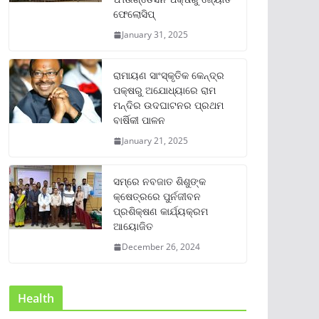
ଫେଲୋସିପ୍‌
January 31, 2025
ରାମାୟଣ ସାଂସ୍କୃତିକ କେନ୍ଦ୍ର
ପକ୍ଷରୁ ଅଯୋଧ୍ୟାରେ ରାମ
ମନ୍ଦିର ଉଦଘାଟନର ପ୍ରଥମ
ବାର୍ଷିକୀ ପାଳନ
January 21, 2025
ସମ୍‌ରେ ନବଜାତ ଶିଶୁଙ୍କ
କ୍ଷେତ୍ରରେ ପୁର୍ନଜୀବନ
ପ୍ରଶିକ୍ଷଣ କାର୍ଯ୍ୟକ୍ରମ
ଆୟୋଜିତ
December 26, 2024
Health