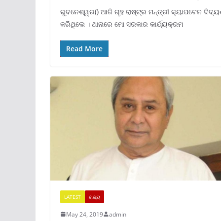
ଭୁବନେଶ୍ୱର() ଆଜି ଗୃହ ରାଷ୍ଟ୍ର ମନ୍ତ୍ରୀ କ୍ୟାପଟେନ ଦି
କରିଥିଲେ । ଥାନାରେ ମୋ ସରକାର କାର୍ଯ୍ୟକ୍ରମ
Read More
LATEST
ରାଜ୍ୟ
May 24, 2019
admin