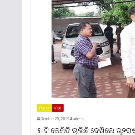
LATEST
ରାଜ୍ୟ
October 25, 2019
admin
୫-ଟି କେମିତି ଚାଲିଛି ଦେଖିଲେ ଗୃହରାଷ