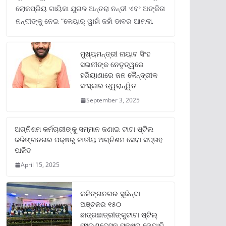
ଲୋକପ୍ରିୟ ଗାୟିକା ଯୁଗଳ ଅନ୍ତରା ନନ୍ଦୀ ଏବଂ ଅଙ୍କିତା
ନନ୍ଦୀଙ୍କୁ ନେଇ “କେୟାର୍ ୱାହାଁ ଜହାଁ ଡାବର ଆମଲା,
ମୁଖ୍ୟମନ୍ତ୍ରୀ ନାୟାବ ସିଂହ
ସଇନୀଙ୍କ ନେତୃତ୍ୱରେ
ହରିୟାଣାରେ ଜନ କୈନ୍ଦ୍ରୀକ
ସଂସ୍କାର ତ୍ୱରାନ୍ୱିତ
September 3, 2025
ଅଗ୍ନିଶମ କର୍ମଚାରୀଙ୍କୁ ସମ୍ମାନ ଜଣାଇ ଟାଟା ଷ୍ଟିଲ
କଳିଙ୍ଗନଗର ପକ୍ଷରୁ ଜାତୀୟ ଅଗ୍ନିଶମ ସେବା ସପ୍ତାହ
ପାଳିତ
April 15, 2025
କଳିଙ୍ଗନଗର ସୁକିନ୍ଦା
ଅଞ୍ଚଳର ୧୫୦
ଛାତ୍ରଛାତ୍ରୀଙ୍କୁଟାଟା ଷ୍ଟିଲ୍
ଫାଉଣ୍ଡେସନ ପକ୍ଷରୁ ଜ୍ୟୋତି