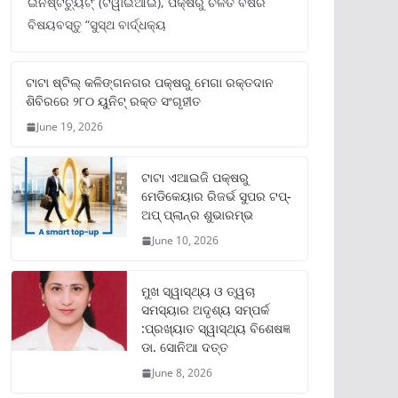
ଇନଷ୍ଟିଚ୍ୟୁଟ୍‌’ (ଟିୱାଇଆଇ), ପକ୍ଷରୁ ଚଳିତ ବର୍ଷର
ବିଷୟବସ୍ତୁ “ସୁସ୍ଥ ବାର୍ଦ୍ଧକ୍ୟ
ଟାଟା ଷ୍ଟିଲ୍‌ କଳିଙ୍ଗନଗର ପକ୍ଷରୁ ମେଗା ରକ୍ତଦାନ
ଶିବିରରେ ୨୮୦ ୟୁନିଟ୍‌ ରକ୍ତ ସଂଗୃହୀତ
June 19, 2026
ଟାଟା ଏଆଇଜି ପକ୍ଷରୁ
ମେଡିକେୟାର ରିଜର୍ଭ ସୁପର ଟପ୍‌-
ଅପ୍ ପ୍ଲାନ୍‌ର ଶୁଭାରମ୍ଭ
June 10, 2026
ମୁଖ ସ୍ୱାସ୍ଥ୍ୟ ଓ ତ୍ୱଚା
ସମସ୍ୟାର ଅଦୃଶ୍ୟ ସମ୍ପର୍କ
:ପ୍ରଖ୍ୟାତ ସ୍ୱାସ୍ଥ୍ୟ ବିଶେଷଜ୍ଞ
ଡା. ସୋନିଆ ଦତ୍ତ
June 8, 2026