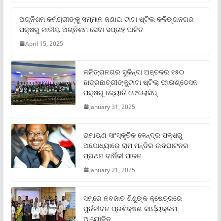
ଅଗ୍ନିଶମ କର୍ମଚାରୀଙ୍କୁ ସମ୍ମାନ ଜଣାଇ ଟାଟା ଷ୍ଟିଲ କଳିଙ୍ଗନଗର
ପକ୍ଷରୁ ଜାତୀୟ ଅଗ୍ନିଶମ ସେବା ସପ୍ତାହ ପାଳିତ
April 15, 2025
କଳିଙ୍ଗନଗର ସୁକିନ୍ଦା ଅଞ୍ଚଳର ୧୫୦
ଛାତ୍ରଛାତ୍ରୀଙ୍କୁଟାଟା ଷ୍ଟିଲ୍ ଫାଉଣ୍ଡେସନ
ପକ୍ଷରୁ ଜ୍ୟୋତି ଫେଲୋସିପ୍‌
January 31, 2025
ରାମାୟଣ ସାଂସ୍କୃତିକ କେନ୍ଦ୍ର ପକ୍ଷରୁ
ଅଯୋଧ୍ୟାରେ ରାମ ମନ୍ଦିର ଉଦଘାଟନର
ପ୍ରଥମ ବାର୍ଷିକୀ ପାଳନ
January 21, 2025
ସମ୍‌ରେ ନବଜାତ ଶିଶୁଙ୍କ କ୍ଷେତ୍ରରେ
ପୁର୍ନଜୀବନ ପ୍ରଶିକ୍ଷଣ କାର୍ଯ୍ୟକ୍ରମ
ଆୟୋଜିତ