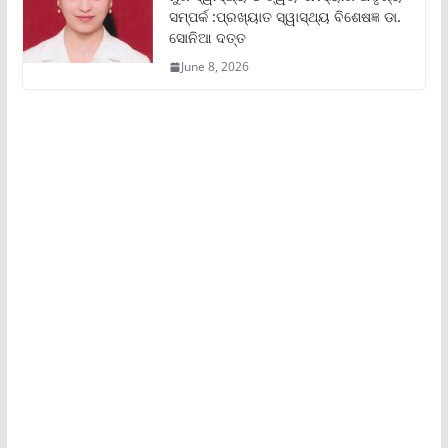
ସମ୍ପର୍କ :ପ୍ରଖ୍ୟାତ ସ୍ୱାସ୍ଥ୍ୟ ବିଶେଷଜ୍ଞ ଡା.
ସୋନିଆ ଦତ୍ତ
June 8, 2026