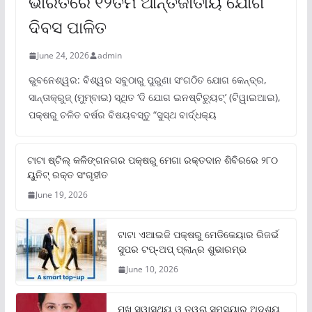
ଭାରତରେ ୧୨ତମ ଆନ୍ତର୍ଜାତୀୟ ଯୋଗ
ଦିବସ ପାଳିତ
June 24, 2026
admin
ଭୁବନେଶ୍ୱର: ବିଶ୍ୱର ସବୁଠାରୁ ପୁରୁଣା ସଂଗଠିତ ଯୋଗ କେନ୍ଦ୍ର,
ସାନ୍ତାକ୍ରୁଜ୍ (ମୁମ୍ବାଇ) ସ୍ଥିତ ‘ଦି ଯୋଗ ଇନଷ୍ଟିଚ୍ୟୁଟ୍‌’ (ଟିୱାଇଆଇ),
ପକ୍ଷରୁ ଚଳିତ ବର୍ଷର ବିଷୟବସ୍ତୁ “ସୁସ୍ଥ ବାର୍ଦ୍ଧକ୍ୟ
ଟାଟା ଷ୍ଟିଲ୍‌ କଳିଙ୍ଗନଗର ପକ୍ଷରୁ ମେଗା ରକ୍ତଦାନ ଶିବିରରେ ୨୮୦
ୟୁନିଟ୍‌ ରକ୍ତ ସଂଗୃହୀତ
June 19, 2026
ଟାଟା ଏଆଇଜି ପକ୍ଷରୁ ମେଡିକେୟାର ରିଜର୍ଭ
ସୁପର ଟପ୍‌-ଅପ୍ ପ୍ଲାନ୍‌ର ଶୁଭାରମ୍ଭ
June 10, 2026
ମୁଖ ସ୍ୱାସ୍ଥ୍ୟ ଓ ତ୍ୱଚା ସମସ୍ୟାର ଅଦୃଶ୍ୟ