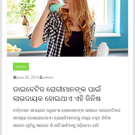
HEALTH
June 30, 2019
admin
ଡାଇବେଟିଜ ରୋଗୀମାନଙ୍କ ପାଇଁ
ଲାଭଦାୟକ ହୋଇଥାଏ ଏହି ଜିନିଷ
ବର୍ତ୍ତମାନ ସମୟରେ ଅଧିକାଂଶ ଲୋକମାନଙ୍କ ପାଖରେ ଡାଇବେଟିଜର
ସମସ୍ୟା ଦେଖାଯାଇଥାଏ। ବ୍ୟକ୍ତିମାନଙ୍କୁ ମଧ୍ୟ ବହୁତ ଜିନିଷ
ଖାଇବା ପୂର୍ବରୁ ଖାଇବେ କି ନାହିଁ ଭାବିବାକୁ ପଡ଼ିଥାଏ। ଯଦି