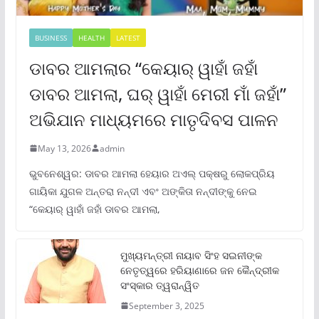
BUSINESS
HEALTH
LATEST
ଡାବର ଆମଲାର “କେୟାର୍ ୱାହାଁ ଜହାଁ
ଡାବର ଆମଲା, ଘର୍ ୱାହାଁ ମେରୀ ମାଁ ଜହାଁ”
ଅଭିଯାନ ମାଧ୍ୟମରେ ମାତୃଦିବସ ପାଳନ
May 13, 2026
admin
ଭୁବନେଶ୍ୱର: ଡାବର ଆମଲା ହେୟାର ଅଏଲ୍ ପକ୍ଷରୁ ଲୋକପ୍ରିୟ
ଗାୟିକା ଯୁଗଳ ଅନ୍ତରା ନନ୍ଦୀ ଏବଂ ଅଙ୍କିତା ନନ୍ଦୀଙ୍କୁ ନେଇ
“କେୟାର୍ ୱାହାଁ ଜହାଁ ଡାବର ଆମଲା,
ମୁଖ୍ୟମନ୍ତ୍ରୀ ନାୟାବ ସିଂହ ସଇନୀଙ୍କ
ନେତୃତ୍ୱରେ ହରିୟାଣାରେ ଜନ କୈନ୍ଦ୍ରୀକ
ସଂସ୍କାର ତ୍ୱରାନ୍ୱିତ
September 3, 2025