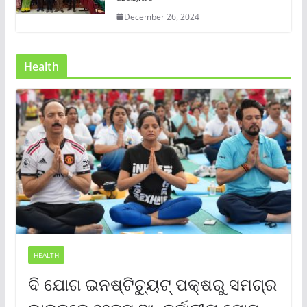
December 26, 2024
Health
HEALTH
ଦି ଯୋଗ ଇନଷ୍ଟିଚ୍ୟୁଟ୍ ପକ୍ଷରୁ ସମଗ୍ର