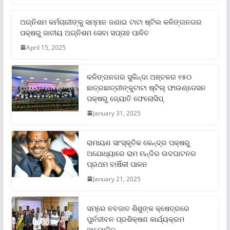
ଅଗ୍ନିଶମ କର୍ମଚାରୀଙ୍କୁ ସମ୍ମାନ ଜଣାଇ ଟାଟା ଷ୍ଟିଲ କଳିଙ୍ଗନଗର
ପକ୍ଷରୁ ଜାତୀୟ ଅଗ୍ନିଶମ ସେବା ସପ୍ତାହ ପାଳିତ
April 15, 2025
କଳିଙ୍ଗନଗର ସୁକିନ୍ଦା ଅଞ୍ଚଳର ୧୫୦
ଛାତ୍ରଛାତ୍ରୀଙ୍କୁଟାଟା ଷ୍ଟିଲ୍ ଫାଉଣ୍ଡେସନ
ପକ୍ଷରୁ ଜ୍ୟୋତି ଫେଲୋସିପ୍‌
January 31, 2025
ରାମାୟଣ ସାଂସ୍କୃତିକ କେନ୍ଦ୍ର ପକ୍ଷରୁ
ଅଯୋଧ୍ୟାରେ ରାମ ମନ୍ଦିର ଉଦଘାଟନର
ପ୍ରଥମ ବାର୍ଷିକୀ ପାଳନ
January 21, 2025
ସମ୍‌ରେ ନବଜାତ ଶିଶୁଙ୍କ କ୍ଷେତ୍ରରେ
ପୁର୍ନଜୀବନ ପ୍ରଶିକ୍ଷଣ କାର୍ଯ୍ୟକ୍ରମ
ଆୟୋଜିତ