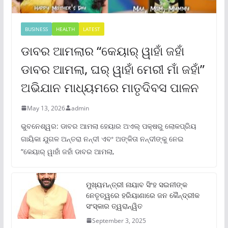
BUSINESS
HEALTH
LATEST
ଡାବର ଆମଲାର “କେୟାର୍ ୱାହାଁ ଜହାଁ
ଡାବର ଆମଲା, ଘର୍ ୱାହାଁ ମେରୀ ମାଁ ଜହାଁ”
ଅଭିଯାନ ମାଧ୍ୟମରେ ମାତୃଦିବସ ପାଳନ
May 13, 2026
admin
ଭୁବନେଶ୍ୱର: ଡାବର ଆମଲା ହେୟାର ଅଏଲ୍ ପକ୍ଷରୁ ଲୋକପ୍ରିୟ
ଗାୟିକା ଯୁଗଳ ଅନ୍ତରା ନନ୍ଦୀ ଏବଂ ଅଙ୍କିତା ନନ୍ଦୀଙ୍କୁ ନେଇ
“କେୟାର୍ ୱାହାଁ ଜହାଁ ଡାବର ଆମଲା,
ମୁଖ୍ୟମନ୍ତ୍ରୀ ନାୟାବ ସିଂହ ସଇନୀଙ୍କ
ନେତୃତ୍ୱରେ ହରିୟାଣାରେ ଜନ କୈନ୍ଦ୍ରୀକ
ସଂସ୍କାର ତ୍ୱରାନ୍ୱିତ
September 3, 2025