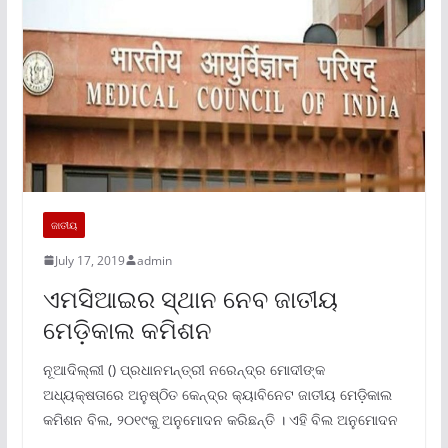
ଜାତୀୟ
July 17, 2019
admin
ଏମସିଆଇର ସ୍ଥାନ ନେବ ଜାତୀୟ
ମେଡ଼ିକାଲ କମିଶନ
ନୂଆଦିଲ୍ଲୀ () ପ୍ରଧାନମନ୍ତ୍ରୀ ନରେନ୍ଦ୍ର ମୋଦୀଙ୍କ
ଅଧ୍ୟକ୍ଷତାରେ ଅନୁଷ୍ଠିତ କେନ୍ଦ୍ର କ୍ୟାବିନେଟ ଜାତୀୟ ମେଡ଼ିକାଲ
କମିଶନ ବିଲ, ୨୦୧୯କୁ ଅନୁମୋଦନ କରିଛନ୍ତି । ଏହି ବିଲ ଅନୁମୋଦନ