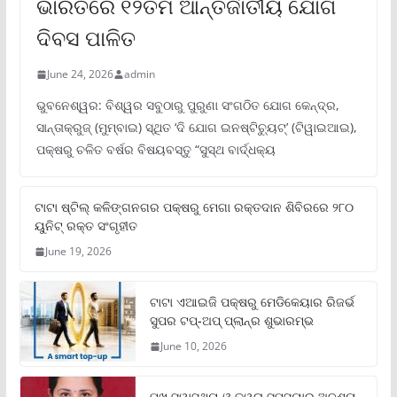
ଭାରତରେ ୧୨ତମ ଆନ୍ତର୍ଜାତୀୟ ଯୋଗ
ଦିବସ ପାଳିତ
June 24, 2026
admin
ଭୁବନେଶ୍ୱର: ବିଶ୍ୱର ସବୁଠାରୁ ପୁରୁଣା ସଂଗଠିତ ଯୋଗ କେନ୍ଦ୍ର,
ସାନ୍ତାକ୍ରୁଜ୍ (ମୁମ୍ବାଇ) ସ୍ଥିତ ‘ଦି ଯୋଗ ଇନଷ୍ଟିଚ୍ୟୁଟ୍‌’ (ଟିୱାଇଆଇ),
ପକ୍ଷରୁ ଚଳିତ ବର୍ଷର ବିଷୟବସ୍ତୁ “ସୁସ୍ଥ ବାର୍ଦ୍ଧକ୍ୟ
ଟାଟା ଷ୍ଟିଲ୍‌ କଳିଙ୍ଗନଗର ପକ୍ଷରୁ ମେଗା ରକ୍ତଦାନ ଶିବିରରେ ୨୮୦
ୟୁନିଟ୍‌ ରକ୍ତ ସଂଗୃହୀତ
June 19, 2026
ଟାଟା ଏଆଇଜି ପକ୍ଷରୁ ମେଡିକେୟାର ରିଜର୍ଭ
ସୁପର ଟପ୍‌-ଅପ୍ ପ୍ଲାନ୍‌ର ଶୁଭାରମ୍ଭ
June 10, 2026
ମୁଖ ସ୍ୱାସ୍ଥ୍ୟ ଓ ତ୍ୱଚା ସମସ୍ୟାର ଅଦୃଶ୍ୟ