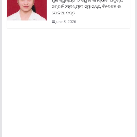
ସମ୍ପର୍କ :ପ୍ରଖ୍ୟାତ ସ୍ୱାସ୍ଥ୍ୟ ବିଶେଷଜ୍ଞ ଡା.
ସୋନିଆ ଦତ୍ତ
June 8, 2026