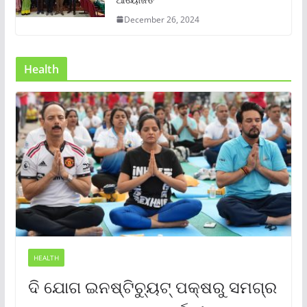
December 26, 2024
Health
HEALTH
ଦି ଯୋଗ ଇନଷ୍ଟିଚ୍ୟୁଟ୍ ପକ୍ଷରୁ ସମଗ୍ର