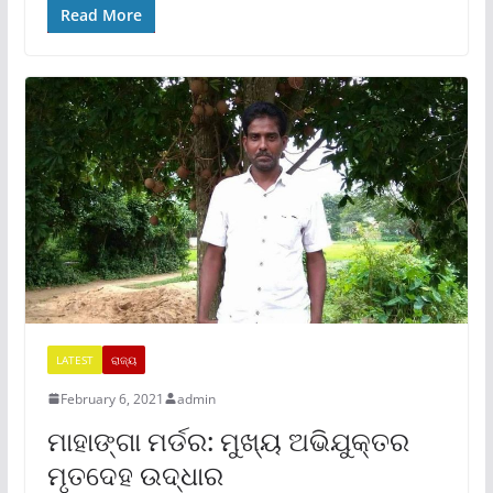
Read More
LATEST
ରାଜ୍ୟ
February 6, 2021
admin
ମାହାଙ୍ଗା ମର୍ଡର: ମୁଖ୍ୟ ଅଭିଯୁକ୍ତର
ମୃତଦେହ ଉଦ୍ଧାର