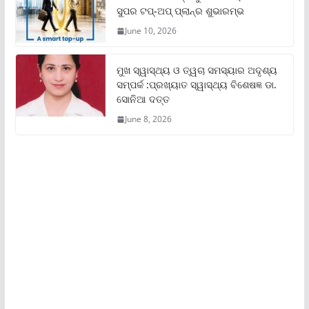
ସୁପର ଟପ୍‌-ଅପ୍ ପ୍ଲାନ୍‌ର ଶୁଭାରମ୍ଭ
June 10, 2026
ମୁଖ ସ୍ୱାସ୍ଥ୍ୟ ଓ ତ୍ୱଚା ସମସ୍ୟାର ଅଦୃଶ୍ୟ
ସମ୍ପର୍କ :ପ୍ରଖ୍ୟାତ ସ୍ୱାସ୍ଥ୍ୟ ବିଶେଷଜ୍ଞ ଡା.
ସୋନିଆ ଦତ୍ତ
June 8, 2026