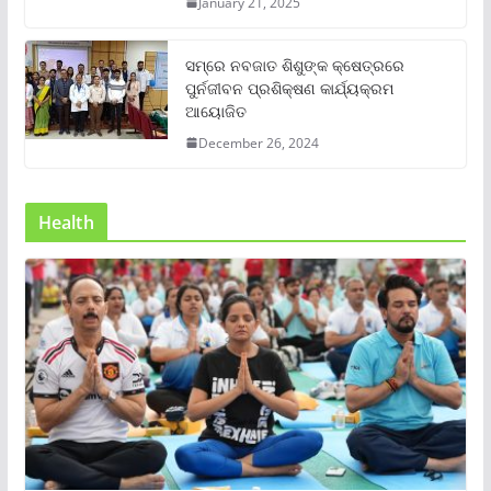
January 21, 2025
ସମ୍‌ରେ ନବଜାତ ଶିଶୁଙ୍କ କ୍ଷେତ୍ରରେ
ପୁର୍ନଜୀବନ ପ୍ରଶିକ୍ଷଣ କାର୍ଯ୍ୟକ୍ରମ
ଆୟୋଜିତ
December 26, 2024
Health