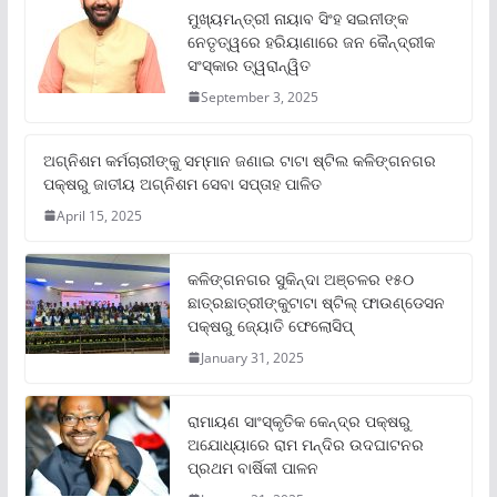
ମୁଖ୍ୟମନ୍ତ୍ରୀ ନାୟାବ ସିଂହ ସଇନୀଙ୍କ
ନେତୃତ୍ୱରେ ହରିୟାଣାରେ ଜନ କୈନ୍ଦ୍ରୀକ
ସଂସ୍କାର ତ୍ୱରାନ୍ୱିତ
September 3, 2025
ଅଗ୍ନିଶମ କର୍ମଚାରୀଙ୍କୁ ସମ୍ମାନ ଜଣାଇ ଟାଟା ଷ୍ଟିଲ କଳିଙ୍ଗନଗର
ପକ୍ଷରୁ ଜାତୀୟ ଅଗ୍ନିଶମ ସେବା ସପ୍ତାହ ପାଳିତ
April 15, 2025
କଳିଙ୍ଗନଗର ସୁକିନ୍ଦା ଅଞ୍ଚଳର ୧୫୦
ଛାତ୍ରଛାତ୍ରୀଙ୍କୁଟାଟା ଷ୍ଟିଲ୍ ଫାଉଣ୍ଡେସନ
ପକ୍ଷରୁ ଜ୍ୟୋତି ଫେଲୋସିପ୍‌
January 31, 2025
ରାମାୟଣ ସାଂସ୍କୃତିକ କେନ୍ଦ୍ର ପକ୍ଷରୁ
ଅଯୋଧ୍ୟାରେ ରାମ ମନ୍ଦିର ଉଦଘାଟନର
ପ୍ରଥମ ବାର୍ଷିକୀ ପାଳନ