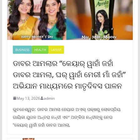
BUSINESS
HEALTH
LATEST
ଡାବର ଆମଲାର “କେୟାର୍ ୱାହାଁ ଜହାଁ
ଡାବର ଆମଲା, ଘର୍ ୱାହାଁ ମେରୀ ମାଁ ଜହାଁ”
ଅଭିଯାନ ମାଧ୍ୟମରେ ମାତୃଦିବସ ପାଳନ
May 13, 2026
admin
ଭୁବନେଶ୍ୱର: ଡାବର ଆମଲା ହେୟାର ଅଏଲ୍ ପକ୍ଷରୁ ଲୋକପ୍ରିୟ
ଗାୟିକା ଯୁଗଳ ଅନ୍ତରା ନନ୍ଦୀ ଏବଂ ଅଙ୍କିତା ନନ୍ଦୀଙ୍କୁ ନେଇ
“କେୟାର୍ ୱାହାଁ ଜହାଁ ଡାବର ଆମଲା,