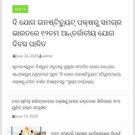
HEALTH
ଦି ଯୋଗ ଇନଷ୍ଟିଚ୍ୟୁଟ୍ ପକ୍ଷରୁ ସମଗ୍ର
ଭାରତରେ ୧୨ତମ ଆନ୍ତର୍ଜାତୀୟ ଯୋଗ
ଦିବସ ପାଳିତ
June 24, 2026
admin
ଭୁବନେଶ୍ୱର: ବିଶ୍ୱର ସବୁଠାରୁ ପୁରୁଣା ସଂଗଠିତ ଯୋଗ କେନ୍ଦ୍ର,
ସାନ୍ତାକ୍ରୁଜ୍ (ମୁମ୍ବାଇ) ସ୍ଥିତ ‘ଦି ଯୋଗ ଇନଷ୍ଟିଚ୍ୟୁଟ୍‌’ (ଟିୱାଇଆଇ),
ପକ୍ଷରୁ ଚଳିତ ବର୍ଷର ବିଷୟବସ୍ତୁ “ସୁସ୍ଥ ବାର୍ଦ୍ଧକ୍ୟ
ଟାଟା ଷ୍ଟିଲ୍‌ କଳିଙ୍ଗନଗର ପକ୍ଷରୁ ମେଗା ରକ୍ତଦାନ ଶିବିରରେ ୨୮୦
ୟୁନିଟ୍‌ ରକ୍ତ ସଂଗୃହୀତ
June 19, 2026
ଟାଟା ଏଆଇଜି ପକ୍ଷରୁ ମେଡିକେୟାର ରିଜର୍ଭ