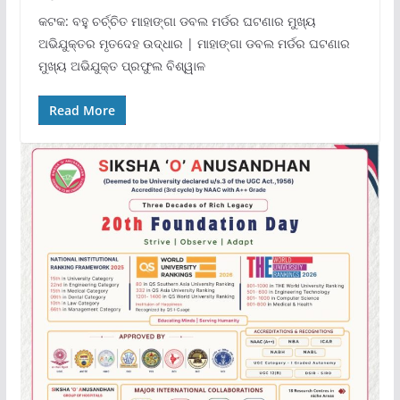
କଟକ: ବହୁ ଚର୍ଚ୍ଚିତ ମାହାଙ୍ଗା ଡବଲ ମର୍ଡର ଘଟଣାର ମୁଖ୍ୟ
ଅଭିଯୁକ୍ତର ମୃତଦେହ ଉଦ୍ଧାର | ମାହାଙ୍ଗା ଡବଲ ମର୍ଡର ଘଟଣାର
ମୁଖ୍ୟ ଅଭିଯୁକ୍ତ ପ୍ରଫୁଲ ବିଶ୍ୱାଳ
Read More