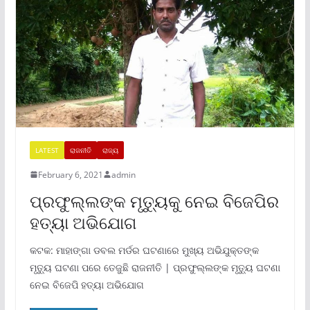
LATEST
ରାଜନୀତି
ରାଜ୍ୟ
February 6, 2021
admin
ପ୍ରଫୁଲ୍ଲଙ୍କ ମୃତ୍ୟୁକୁ ନେଇ ବିଜେପିର
ହତ୍ୟା ଅଭିଯୋଗ
କଟକ: ମାହାଙ୍ଗା ଡବଲ ମର୍ଡର ଘଟଣାରେ ମୁଖ୍ୟ ଅଭିଯୁକ୍ତଙ୍କ
ମୃତ୍ୟୁ ଘଟଣା ପରେ ତେଜୁଛି ରାଜନୀତି | ପ୍ରଫୁଲ୍ଲଙ୍କ ମୃତ୍ୟୁ ଘଟଣା
ନେଇ ବିଜେପି ହତ୍ୟା ଅଭିଯୋଗ