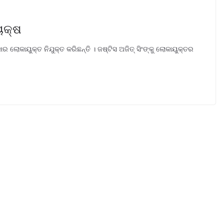
ୟକ୍ଷ
 ଲୋକାୟୁକ୍ତ ନିଯୁକ୍ତ କରିଛନ୍ତି । ଜଷ୍ଟିସ ଅଜିତ୍ ସିଂଙ୍କୁ ଲୋକାୟୁକ୍ତର