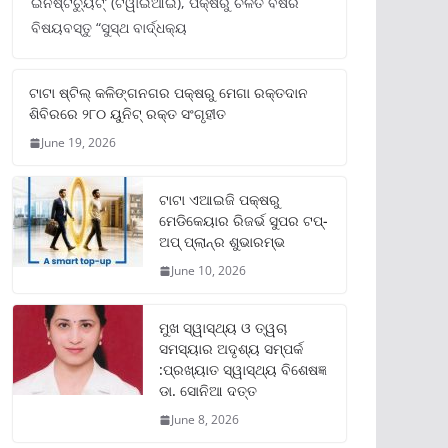
ଇନଷ୍ଟିଚ୍ୟୁଟ୍‌’ (ଟିୱାଇଆଇ), ପକ୍ଷରୁ ଚଳିତ ବର୍ଷର
ବିଷୟବସ୍ତୁ “ସୁସ୍ଥ ବାର୍ଦ୍ଧକ୍ୟ
ଟାଟା ଷ୍ଟିଲ୍‌ କଳିଙ୍ଗନଗର ପକ୍ଷରୁ ମେଗା ରକ୍ତଦାନ
ଶିବିରରେ ୨୮୦ ୟୁନିଟ୍‌ ରକ୍ତ ସଂଗୃହୀତ
June 19, 2026
ଟାଟା ଏଆଇଜି ପକ୍ଷରୁ
ମେଡିକେୟାର ରିଜର୍ଭ ସୁପର ଟପ୍‌-
ଅପ୍ ପ୍ଲାନ୍‌ର ଶୁଭାରମ୍ଭ
June 10, 2026
ମୁଖ ସ୍ୱାସ୍ଥ୍ୟ ଓ ତ୍ୱଚା
ସମସ୍ୟାର ଅଦୃଶ୍ୟ ସମ୍ପର୍କ
:ପ୍ରଖ୍ୟାତ ସ୍ୱାସ୍ଥ୍ୟ ବିଶେଷଜ୍ଞ
ଡା. ସୋନିଆ ଦତ୍ତ
June 8, 2026