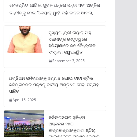
ଲୋକପ୍ରିୟ ଗାୟିକା ଯୁଗଳ ଅନ୍ତରା ନନ୍ଦୀ ଏବଂ ଅଙ୍କିତା
ନନ୍ଦୀଙ୍କୁ ନେଇ “କେୟାର୍ ୱାହାଁ ଜହାଁ ଡାବର ଆମଲା,
ମୁଖ୍ୟମନ୍ତ୍ରୀ ନାୟାବ ସିଂହ
ସଇନୀଙ୍କ ନେତୃତ୍ୱରେ
ହରିୟାଣାରେ ଜନ କୈନ୍ଦ୍ରୀକ
ସଂସ୍କାର ତ୍ୱରାନ୍ୱିତ
September 3, 2025
ଅଗ୍ନିଶମ କର୍ମଚାରୀଙ୍କୁ ସମ୍ମାନ ଜଣାଇ ଟାଟା ଷ୍ଟିଲ
କଳିଙ୍ଗନଗର ପକ୍ଷରୁ ଜାତୀୟ ଅଗ୍ନିଶମ ସେବା ସପ୍ତାହ
ପାଳିତ
April 15, 2025
କଳିଙ୍ଗନଗର ସୁକିନ୍ଦା
ଅଞ୍ଚଳର ୧୫୦
ଛାତ୍ରଛାତ୍ରୀଙ୍କୁଟାଟା ଷ୍ଟିଲ୍
ଫାଉଣ୍ଡେସନ ପକ୍ଷରୁ ଜ୍ୟୋତି