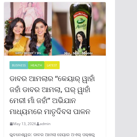
BUSINESS
HEALTH
LATEST
ଡାବର ଆମଲାର “କେୟାର୍ ୱାହାଁ
ଜହାଁ ଡାବର ଆମଲା, ଘର୍ ୱାହାଁ
ମେରୀ ମାଁ ଜହାଁ” ଅଭିଯାନ
ମାଧ୍ୟମରେ ମାତୃଦିବସ ପାଳନ
May 13, 2026
admin
ଭୁବନେଶ୍ୱର: ଡାବର ଆମଲା ହେୟାର ଅଏଲ୍ ପକ୍ଷରୁ