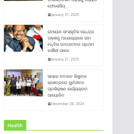
ଫେଲୋସିପ୍‌
January 31, 2025
ରାମାୟଣ ସାଂସ୍କୃତିକ କେନ୍ଦ୍ର
ପକ୍ଷରୁ ଅଯୋଧ୍ୟାରେ ରାମ
ମନ୍ଦିର ଉଦଘାଟନର ପ୍ରଥମ
ବାର୍ଷିକୀ ପାଳନ
January 21, 2025
ସମ୍‌ରେ ନବଜାତ ଶିଶୁଙ୍କ
କ୍ଷେତ୍ରରେ ପୁର୍ନଜୀବନ
ପ୍ରଶିକ୍ଷଣ କାର୍ଯ୍ୟକ୍ରମ
ଆୟୋଜିତ
December 26, 2024
Health