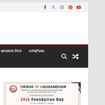
ସ୍ବାଧୀନତା ଦିବସ
ଫେଷ୍ଟିଭାଲ