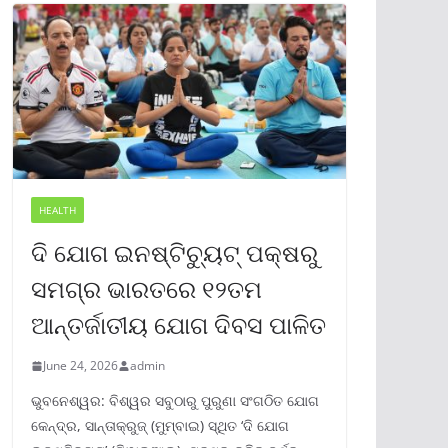
HEALTH
ଦି ଯୋଗ ଇନଷ୍ଟିଚ୍ୟୁଟ୍ ପକ୍ଷରୁ
ସମଗ୍ର ଭାରତରେ ୧୨ତମ
ଆନ୍ତର୍ଜାତୀୟ ଯୋଗ ଦିବସ ପାଳିତ
June 24, 2026
admin
ଭୁବନେଶ୍ୱର: ବିଶ୍ୱର ସବୁଠାରୁ ପୁରୁଣା ସଂଗଠିତ ଯୋଗ
କେନ୍ଦ୍ର, ସାନ୍ତାକ୍ରୁଜ୍ (ମୁମ୍ବାଇ) ସ୍ଥିତ ‘ଦି ଯୋଗ