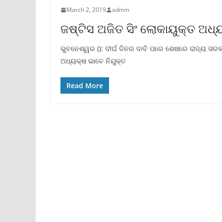
March 2, 2019
admin
ଜଷ୍ଟିସ ଅଜିତ ସିଂ ଲୋକାୟୁକ୍ତ ଅଧ୍
ଭୁବନେଶ୍ୱର (): ଦୀର୍ଘ ଦିନର ଦାବି ପରେ ଶେଷରେ ରାଜ୍ୟ ସରକାର
ଅଧ୍ୟକ୍ଷ ଭାବେ ନିଯୁକ୍ତ
Read More