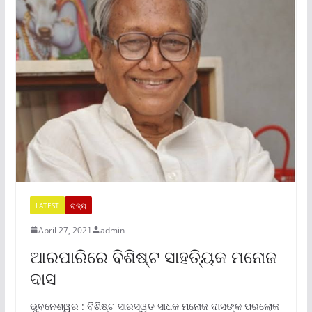
LATEST
ରାଜ୍ୟ
April 27, 2021
admin
ଆରପାରିରେ ବିଶିଷ୍ଟ ସାହତ୍ୟିକ ମନୋଜ
ଦାସ
ଭୁବନେଶ୍ୱର : ବିଶିଷ୍ଟ ସାରସ୍ୱତ ସାଧକ ମନୋଜ ଦାସଙ୍କ ପରଲୋକ