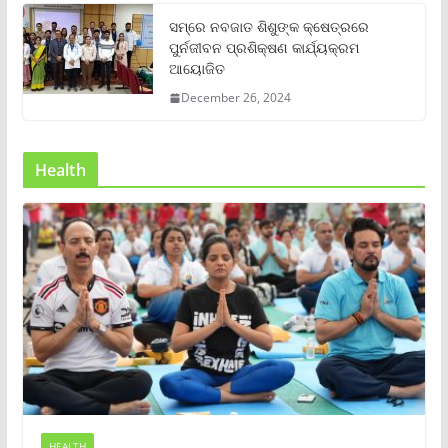
ସମ୍‌ରେ ନବଜାତ ଶିଶୁଙ୍କ କ୍ଷେତ୍ରରେ
ପୁର୍ନଜୀବନ ପ୍ରଶିକ୍ଷଣ କାର୍ଯ୍ୟକ୍ରମ
ଆୟୋଜିତ
December 26, 2024
Health
HEALTH