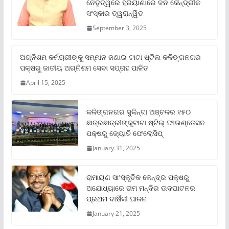
ନେତୃତ୍ୱରେ ହରିୟାଣାରେ ଜନ କୈନ୍ଦ୍ରୀକ
ସଂସ୍କାର ତ୍ୱରାନ୍ୱିତ
September 3, 2025
ଅଗ୍ନିଶମ କର୍ମଚାରୀଙ୍କୁ ସମ୍ମାନ ଜଣାଇ ଟାଟା ଷ୍ଟିଲ କଳିଙ୍ଗନଗର
ପକ୍ଷରୁ ଜାତୀୟ ଅଗ୍ନିଶମ ସେବା ସପ୍ତାହ ପାଳିତ
April 15, 2025
କଳିଙ୍ଗନଗର ସୁକିନ୍ଦା ଅଞ୍ଚଳର ୧୫୦
ଛାତ୍ରଛାତ୍ରୀଙ୍କୁଟାଟା ଷ୍ଟିଲ୍ ଫାଉଣ୍ଡେସନ
ପକ୍ଷରୁ ଜ୍ୟୋତି ଫେଲୋସିପ୍‌
January 31, 2025
ରାମାୟଣ ସାଂସ୍କୃତିକ କେନ୍ଦ୍ର ପକ୍ଷରୁ
ଅଯୋଧ୍ୟାରେ ରାମ ମନ୍ଦିର ଉଦଘାଟନର
ପ୍ରଥମ ବାର୍ଷିକୀ ପାଳନ
January 21, 2025