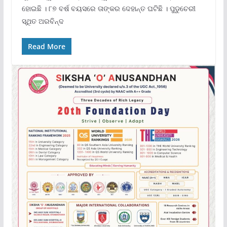
ହୋଇଛି । ୮୭ ବର୍ଷ ବୟସରେ ତାଙ୍କର ଦେହାନ୍ତ ଘଟିଛି । ପୁଡୁଚେରୀ
ସ୍ଥିତ ଅରବିନ୍ଦ
Read More