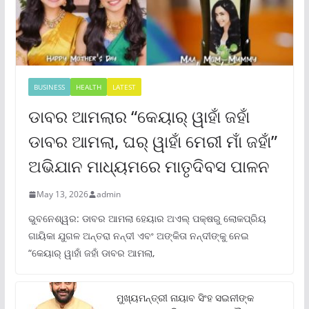
BUSINESS
HEALTH
LATEST
ଡାବର ଆମଲାର “କେୟାର୍ ୱାହାଁ ଜହାଁ
ଡାବର ଆମଲା, ଘର୍ ୱାହାଁ ମେରୀ ମାଁ ଜହାଁ”
ଅଭିଯାନ ମାଧ୍ୟମରେ ମାତୃଦିବସ ପାଳନ
May 13, 2026
admin
ଭୁବନେଶ୍ୱର: ଡାବର ଆମଲା ହେୟାର ଅଏଲ୍ ପକ୍ଷରୁ ଲୋକପ୍ରିୟ
ଗାୟିକା ଯୁଗଳ ଅନ୍ତରା ନନ୍ଦୀ ଏବଂ ଅଙ୍କିତା ନନ୍ଦୀଙ୍କୁ ନେଇ
“କେୟାର୍ ୱାହାଁ ଜହାଁ ଡାବର ଆମଲା,
ମୁଖ୍ୟମନ୍ତ୍ରୀ ନାୟାବ ସିଂହ ସଇନୀଙ୍କ