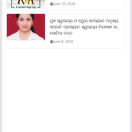
June 10, 2026
ମୁଖ ସ୍ୱାସ୍ଥ୍ୟ ଓ ତ୍ୱଚା ସମସ୍ୟାର ଅଦୃଶ୍ୟ
ସମ୍ପର୍କ :ପ୍ରଖ୍ୟାତ ସ୍ୱାସ୍ଥ୍ୟ ବିଶେଷଜ୍ଞ ଡା.
ସୋନିଆ ଦତ୍ତ
June 8, 2026