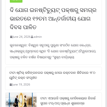
ଦି ଯୋଗ ଇନଷ୍ଟିଚ୍ୟୁଟ୍ ପକ୍ଷରୁ ସମଗ୍ର
ଭାରତରେ ୧୨ତମ ଆନ୍ତର୍ଜାତୀୟ ଯୋଗ
ଦିବସ ପାଳିତ
June 24, 2026
admin
ଭୁବନେଶ୍ୱର: ବିଶ୍ୱର ସବୁଠାରୁ ପୁରୁଣା ସଂଗଠିତ ଯୋଗ କେନ୍ଦ୍ର,
ସାନ୍ତାକ୍ରୁଜ୍ (ମୁମ୍ବାଇ) ସ୍ଥିତ ‘ଦି ଯୋଗ ଇନଷ୍ଟିଚ୍ୟୁଟ୍‌’ (ଟିୱାଇଆଇ),
ପକ୍ଷରୁ ଚଳିତ ବର୍ଷର ବିଷୟବସ୍ତୁ “ସୁସ୍ଥ ବାର୍ଦ୍ଧକ୍ୟ
ଟାଟା ଷ୍ଟିଲ୍‌ କଳିଙ୍ଗନଗର ପକ୍ଷରୁ ମେଗା ରକ୍ତଦାନ ଶିବିରରେ ୨୮୦
ୟୁନିଟ୍‌ ରକ୍ତ ସଂଗୃହୀତ
June 19, 2026
ଟାଟା ଏଆଇଜି ପକ୍ଷରୁ ମେଡିକେୟାର ରିଜର୍ଭ
ସୁପର ଟପ୍‌-ଅପ୍ ପ୍ଲାନ୍‌ର ଶୁଭାରମ୍ଭ