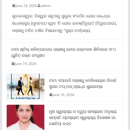
June 24, 2026
admin
ଭୁବନେଶ୍ୱର: ବିଶ୍ୱର ସବୁଠାରୁ ପୁରୁଣା ସଂଗଠିତ ଯୋଗ କେନ୍ଦ୍ର,
ସାନ୍ତାକ୍ରୁଜ୍ (ମୁମ୍ବାଇ) ସ୍ଥିତ ‘ଦି ଯୋଗ ଇନଷ୍ଟିଚ୍ୟୁଟ୍‌’ (ଟିୱାଇଆଇ),
ପକ୍ଷରୁ ଚଳିତ ବର୍ଷର ବିଷୟବସ୍ତୁ “ସୁସ୍ଥ ବାର୍ଦ୍ଧକ୍ୟ
ଟାଟା ଷ୍ଟିଲ୍‌ କଳିଙ୍ଗନଗର ପକ୍ଷରୁ ମେଗା ରକ୍ତଦାନ ଶିବିରରେ ୨୮୦
ୟୁନିଟ୍‌ ରକ୍ତ ସଂଗୃହୀତ
June 19, 2026
ଟାଟା ଏଆଇଜି ପକ୍ଷରୁ ମେଡିକେୟାର ରିଜର୍ଭ
ସୁପର ଟପ୍‌-ଅପ୍ ପ୍ଲାନ୍‌ର ଶୁଭାରମ୍ଭ
June 10, 2026
ମୁଖ ସ୍ୱାସ୍ଥ୍ୟ ଓ ତ୍ୱଚା ସମସ୍ୟାର ଅଦୃଶ୍ୟ
ସମ୍ପର୍କ :ପ୍ରଖ୍ୟାତ ସ୍ୱାସ୍ଥ୍ୟ ବିଶେଷଜ୍ଞ ଡା.
ସୋନିଆ ଦତ୍ତ