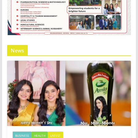
News
BUSINESS
HEALTH
LATEST