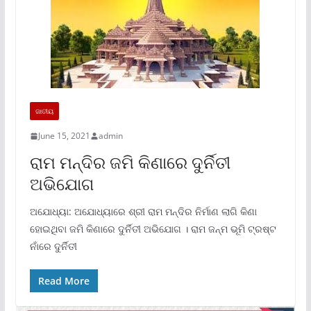
ଜାତୀୟ
June 15, 2021
admin
ରାମ ମନ୍ଦିର ଜମି କିଣାରେ ଦୁର୍ନିତୀ
ଅଭିଯୋଗ
ଅଯୋଧ୍ୟା: ଅଯୋଧ୍ୟାରେ ଶ୍ରୀ ରାମ ମନ୍ଦିର ନିର୍ମାଣ ଲାଗି କିଣା
ହୋଇଥିବା ଜମି କିଣାରେ ଦୁର୍ନିତୀ ଅଭିଯୋଗ । ରାମ ଜନ୍ମ ଭୂମି ଟ୍ରଷ୍ଟ
ନାଁରେ ଦୁର୍ନିତୀ
Read More