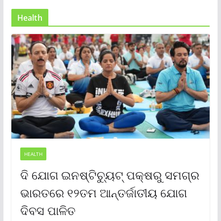
Health
HEALTH
ଦି ଯୋଗ ଇନଷ୍ଟିଚ୍ୟୁଟ୍ ପକ୍ଷରୁ ସମଗ୍ର
ଭାରତରେ ୧୨ତମ ଆନ୍ତର୍ଜାତୀୟ ଯୋଗ
ଦିବସ ପାଳିତ