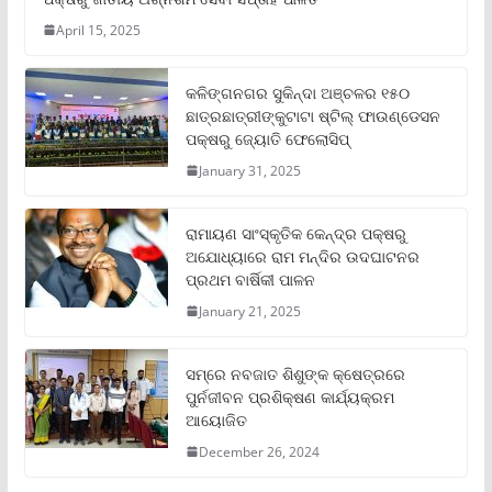
April 15, 2025
କଳିଙ୍ଗନଗର ସୁକିନ୍ଦା ଅଞ୍ଚଳର ୧୫୦
ଛାତ୍ରଛାତ୍ରୀଙ୍କୁଟାଟା ଷ୍ଟିଲ୍ ଫାଉଣ୍ଡେସନ
ପକ୍ଷରୁ ଜ୍ୟୋତି ଫେଲୋସିପ୍‌
January 31, 2025
ରାମାୟଣ ସାଂସ୍କୃତିକ କେନ୍ଦ୍ର ପକ୍ଷରୁ
ଅଯୋଧ୍ୟାରେ ରାମ ମନ୍ଦିର ଉଦଘାଟନର
ପ୍ରଥମ ବାର୍ଷିକୀ ପାଳନ
January 21, 2025
ସମ୍‌ରେ ନବଜାତ ଶିଶୁଙ୍କ କ୍ଷେତ୍ରରେ
ପୁର୍ନଜୀବନ ପ୍ରଶିକ୍ଷଣ କାର୍ଯ୍ୟକ୍ରମ
ଆୟୋଜିତ
December 26, 2024