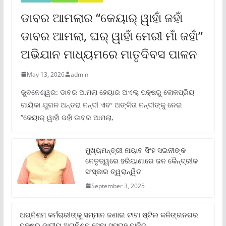
ଡାବର ଆମଲାର “କେୟାର୍ ୱାହାଁ ଜହାଁ
ଡାବର ଆମଲା, ଘର୍ ୱାହାଁ ମେରୀ ମାଁ ଜହାଁ”
ଅଭିଯାନ ମାଧ୍ୟମରେ ମାତୃଦିବସ ପାଳନ
May 13, 2026
admin
ଭୁବନେଶ୍ୱର: ଡାବର ଆମଲା ହେୟାର ଅଏଲ୍ ପକ୍ଷରୁ ଲୋକପ୍ରିୟ
ଗାୟିକା ଯୁଗଳ ଅନ୍ତରା ନନ୍ଦୀ ଏବଂ ଅଙ୍କିତା ନନ୍ଦୀଙ୍କୁ ନେଇ
“କେୟାର୍ ୱାହାଁ ଜହାଁ ଡାବର ଆମଲା,
ମୁଖ୍ୟମନ୍ତ୍ରୀ ନାୟାବ ସିଂହ ସଇନୀଙ୍କ
ନେତୃତ୍ୱରେ ହରିୟାଣାରେ ଜନ କୈନ୍ଦ୍ରୀକ
ସଂସ୍କାର ତ୍ୱରାନ୍ୱିତ
September 3, 2025
ଅଗ୍ନିଶମ କର୍ମଚାରୀଙ୍କୁ ସମ୍ମାନ ଜଣାଇ ଟାଟା ଷ୍ଟିଲ କଳିଙ୍ଗନଗର
ପକ୍ଷରୁ ଜାତୀୟ ଅଗ୍ନିଶମ ସେବା ସପ୍ତାହ ପାଳିତ