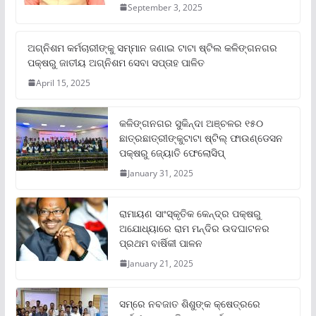
September 3, 2025
ଅଗ୍ନିଶମ କର୍ମଚାରୀଙ୍କୁ ସମ୍ମାନ ଜଣାଇ ଟାଟା ଷ୍ଟିଲ କଳିଙ୍ଗନଗର
ପକ୍ଷରୁ ଜାତୀୟ ଅଗ୍ନିଶମ ସେବା ସପ୍ତାହ ପାଳିତ
April 15, 2025
କଳିଙ୍ଗନଗର ସୁକିନ୍ଦା ଅଞ୍ଚଳର ୧୫୦
ଛାତ୍ରଛାତ୍ରୀଙ୍କୁଟାଟା ଷ୍ଟିଲ୍ ଫାଉଣ୍ଡେସନ
ପକ୍ଷରୁ ଜ୍ୟୋତି ଫେଲୋସିପ୍‌
January 31, 2025
ରାମାୟଣ ସାଂସ୍କୃତିକ କେନ୍ଦ୍ର ପକ୍ଷରୁ
ଅଯୋଧ୍ୟାରେ ରାମ ମନ୍ଦିର ଉଦଘାଟନର
ପ୍ରଥମ ବାର୍ଷିକୀ ପାଳନ
January 21, 2025
ସମ୍‌ରେ ନବଜାତ ଶିଶୁଙ୍କ କ୍ଷେତ୍ରରେ