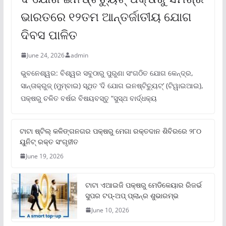
ଭାରତରେ ୧୨ତମ ଆନ୍ତର୍ଜାତୀୟ ଯୋଗ
ଦିବସ ପାଳିତ
June 24, 2026
admin
ଭୁବନେଶ୍ୱର: ବିଶ୍ୱର ସବୁଠାରୁ ପୁରୁଣା ସଂଗଠିତ ଯୋଗ କେନ୍ଦ୍ର,
ସାନ୍ତାକ୍ରୁଜ୍ (ମୁମ୍ବାଇ) ସ୍ଥିତ ‘ଦି ଯୋଗ ଇନଷ୍ଟିଚ୍ୟୁଟ୍‌’ (ଟିୱାଇଆଇ),
ପକ୍ଷରୁ ଚଳିତ ବର୍ଷର ବିଷୟବସ୍ତୁ “ସୁସ୍ଥ ବାର୍ଦ୍ଧକ୍ୟ
ଟାଟା ଷ୍ଟିଲ୍‌ କଳିଙ୍ଗନଗର ପକ୍ଷରୁ ମେଗା ରକ୍ତଦାନ ଶିବିରରେ ୨୮୦
ୟୁନିଟ୍‌ ରକ୍ତ ସଂଗୃହୀତ
June 19, 2026
ଟାଟା ଏଆଇଜି ପକ୍ଷରୁ ମେଡିକେୟାର ରିଜର୍ଭ
ସୁପର ଟପ୍‌-ଅପ୍ ପ୍ଲାନ୍‌ର ଶୁଭାରମ୍ଭ
June 10, 2026