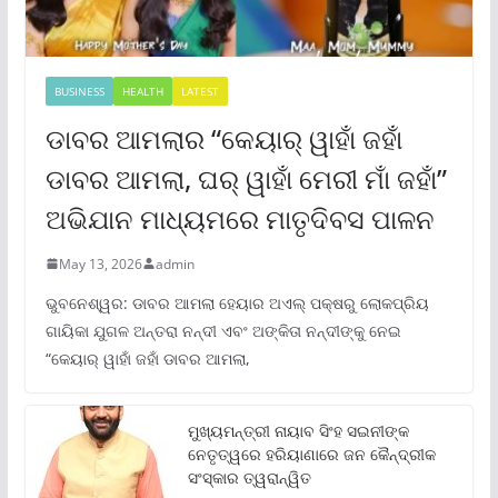
BUSINESS
HEALTH
LATEST
ଡାବର ଆମଲାର “କେୟାର୍ ୱାହାଁ ଜହାଁ
ଡାବର ଆମଲା, ଘର୍ ୱାହାଁ ମେରୀ ମାଁ ଜହାଁ”
ଅଭିଯାନ ମାଧ୍ୟମରେ ମାତୃଦିବସ ପାଳନ
May 13, 2026
admin
ଭୁବନେଶ୍ୱର: ଡାବର ଆମଲା ହେୟାର ଅଏଲ୍ ପକ୍ଷରୁ ଲୋକପ୍ରିୟ
ଗାୟିକା ଯୁଗଳ ଅନ୍ତରା ନନ୍ଦୀ ଏବଂ ଅଙ୍କିତା ନନ୍ଦୀଙ୍କୁ ନେଇ
“କେୟାର୍ ୱାହାଁ ଜହାଁ ଡାବର ଆମଲା,
ମୁଖ୍ୟମନ୍ତ୍ରୀ ନାୟାବ ସିଂହ ସଇନୀଙ୍କ
ନେତୃତ୍ୱରେ ହରିୟାଣାରେ ଜନ କୈନ୍ଦ୍ରୀକ
ସଂସ୍କାର ତ୍ୱରାନ୍ୱିତ