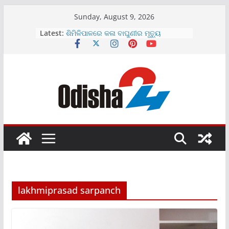
Skip
Sunday, August 9, 2026
to
Latest:
ଶିମିଳିପାଳରେ କଳା ବାଘୁଣୀର ମୃତ୍ୟୁ
content
ମାଗଣା ରହିବ UPI ପେମେଣ୍ଟ
ଆଜିଠୁ ରାଜ୍ୟବ୍ୟାପୀ ଘରେ ଘରେ ତ୍ରିରଙ୍ଗା
ଅଭିଯାନ
ଯାତ୍ରାମଞ୍ଚରେ କଳାକାରଙ୍କୁ ଚେୟାର ମାଡ଼
ବର୍ଷା ପାଇଁ ମୟୁରଭଞ୍ଜରେ ସ୍କୁଲ ଛୁଟି
lakhmiprasad sarpanch