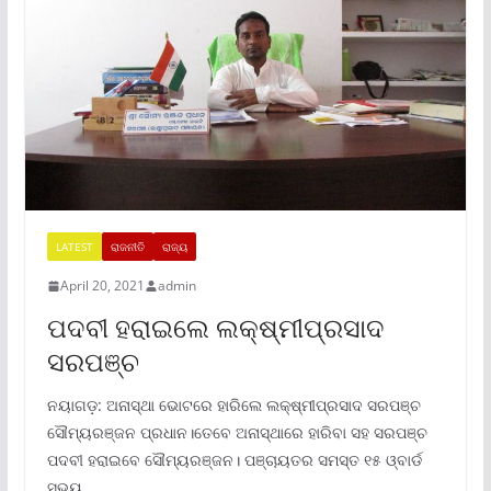
LATEST
ରାଜନୀତି
ରାଜ୍ୟ
April 20, 2021
admin
ପଦବୀ ହରାଇଲେ ଲକ୍ଷ୍ମୀପ୍ରସାଦ
ସରପଞ୍ଚ
ନୟାଗଡ଼: ଅନାସ୍ଥା ଭୋଟରେ ହାରିଲେ ଲକ୍ଷ୍ମୀପ୍ରସାଦ ସରପଞ୍ଚ
ସୌମ୍ୟରଞ୍ଜନ ପ୍ରଧାନ।ତେବେ ଅନାସ୍ଥାରେ ହାରିବା ସହ ସରପଞ୍ଚ
ପଦବୀ ହରାଇବେ ସୌମ୍ୟରଞ୍ଜନ। ପଞ୍ଚାୟତର ସମସ୍ତ ୧୫ ଓ୍ବାର୍ଡ
ସଭ୍ୟ