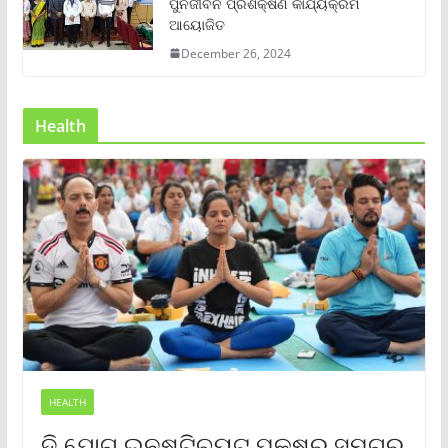
ପୁର୍ନଜୀବନ ପ୍ରଶିକ୍ଷଣ କାର୍ଯ୍ୟକ୍ରମ
ଆୟୋଜିତ
December 26, 2024
Health
HEALTH
ଦି ଯୋଗ ଇନଷ୍ଟିଚ୍ୟୁଟ୍ ପକ୍ଷରୁ ସମଗ୍ର