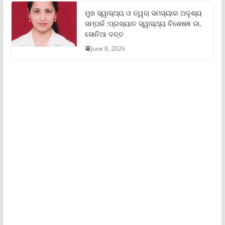
ମୁଖ ସ୍ୱାସ୍ଥ୍ୟ ଓ ତ୍ୱଚା ସମସ୍ୟାର ଅଦୃଶ୍ୟ
ସମ୍ପର୍କ :ପ୍ରଖ୍ୟାତ ସ୍ୱାସ୍ଥ୍ୟ ବିଶେଷଜ୍ଞ ଡା.
ସୋନିଆ ଦତ୍ତ
June 8, 2026