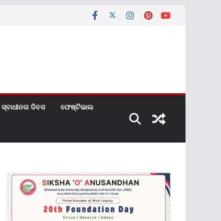
ସ୍ବାଧୀନତା ଦିବସ
ଫେଷ୍ଟିଭାଲ