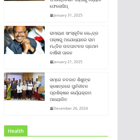
ଫେଲୋସିପ୍‌
January 31, 2025
ରାମାୟଣ ସାଂସ୍କୃତିକ କେନ୍ଦ୍ର
ପକ୍ଷରୁ ଅଯୋଧ୍ୟାରେ ରାମ
ମନ୍ଦିର ଉଦଘାଟନର ପ୍ରଥମ
ବାର୍ଷିକୀ ପାଳନ
January 21, 2025
ସମ୍‌ରେ ନବଜାତ ଶିଶୁଙ୍କ
କ୍ଷେତ୍ରରେ ପୁର୍ନଜୀବନ
ପ୍ରଶିକ୍ଷଣ କାର୍ଯ୍ୟକ୍ରମ
ଆୟୋଜିତ
December 26, 2024
Health