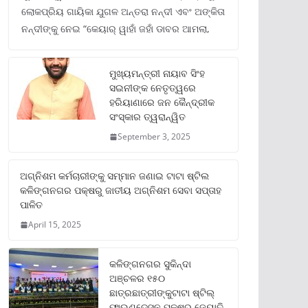
ଲୋକପ୍ରିୟ ଗାୟିକା ଯୁଗଳ ଅନ୍ତରା ନନ୍ଦୀ ଏବଂ ଅଙ୍କିତା
ନନ୍ଦୀଙ୍କୁ ନେଇ “କେୟାର୍ ୱାହାଁ ଜହାଁ ଡାବର ଆମଲା,
ମୁଖ୍ୟମନ୍ତ୍ରୀ ନାୟାବ ସିଂହ
ସଇନୀଙ୍କ ନେତୃତ୍ୱରେ
ହରିୟାଣାରେ ଜନ କୈନ୍ଦ୍ରୀକ
ସଂସ୍କାର ତ୍ୱରାନ୍ୱିତ
September 3, 2025
ଅଗ୍ନିଶମ କର୍ମଚାରୀଙ୍କୁ ସମ୍ମାନ ଜଣାଇ ଟାଟା ଷ୍ଟିଲ
କଳିଙ୍ଗନଗର ପକ୍ଷରୁ ଜାତୀୟ ଅଗ୍ନିଶମ ସେବା ସପ୍ତାହ
ପାଳିତ
April 15, 2025
କଳିଙ୍ଗନଗର ସୁକିନ୍ଦା
ଅଞ୍ଚଳର ୧୫୦
ଛାତ୍ରଛାତ୍ରୀଙ୍କୁଟାଟା ଷ୍ଟିଲ୍
ଫାଉଣ୍ଡେସନ ପକ୍ଷରୁ ଜ୍ୟୋତି