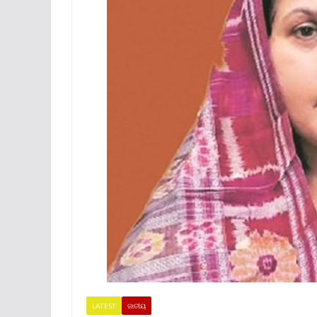
LATEST
ଜାତୀୟ