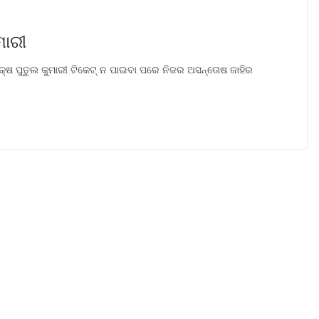
ମାରୀ
୍ଷ ପୁତୁଲ କୁମାରୀ ଟିକେଟ୍ ନ ପାଇବା ପରେ ନିଜର ଅସନ୍ତୋଷ ଜାହିର