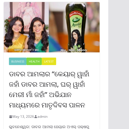
BUSINESS
HEALTH
LATEST
ଡାବର ଆମଲାର “କେୟାର୍ ୱାହାଁ
ଜହାଁ ଡାବର ଆମଲା, ଘର୍ ୱାହାଁ
ମେରୀ ମାଁ ଜହାଁ” ଅଭିଯାନ
ମାଧ୍ୟମରେ ମାତୃଦିବସ ପାଳନ
May 13, 2026
admin
ଭୁବନେଶ୍ୱର: ଡାବର ଆମଲା ହେୟାର ଅଏଲ୍ ପକ୍ଷରୁ