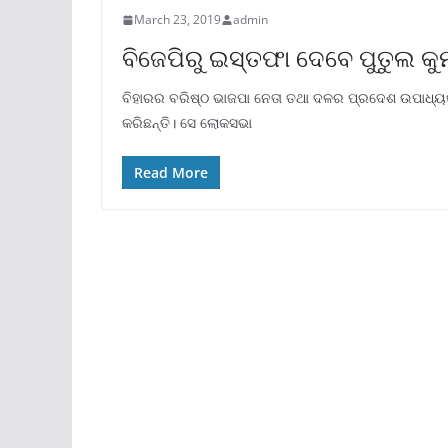
March 23, 2019
admin
ବିଜେପିରୁ ଇସ୍ତଫା ଦେବେ ପୁତୁଲ କୁ
ବିହାରର ବରିଷ୍ଠ ଭାଜପା ନେତା ତଥା ଦଳର ପ୍ରଦେଶ ଉପାଧ୍ୟକ
କରିଛନ୍ତି। ସେ ଲୋକସଭା
Read More