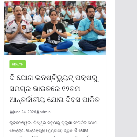
HEALTH
ଦି ଯୋଗ ଇନଷ୍ଟିଚ୍ୟୁଟ୍ ପକ୍ଷରୁ
ସମଗ୍ର ଭାରତରେ ୧୨ତମ
ଆନ୍ତର୍ଜାତୀୟ ଯୋଗ ଦିବସ ପାଳିତ
June 24, 2026
admin
ଭୁବନେଶ୍ୱର: ବିଶ୍ୱର ସବୁଠାରୁ ପୁରୁଣା ସଂଗଠିତ ଯୋଗ
କେନ୍ଦ୍ର, ସାନ୍ତାକ୍ରୁଜ୍ (ମୁମ୍ବାଇ) ସ୍ଥିତ ‘ଦି ଯୋଗ