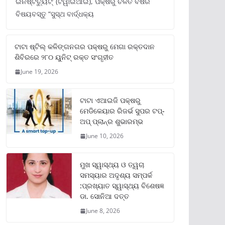
ଇନଷ୍ଟିଚ୍ୟୁଟ୍‌’ (ଟିୱାଇଆଇ), ପକ୍ଷରୁ ଚଳିତ ବର୍ଷର
ବିଷୟବସ୍ତୁ “ସୁସ୍ଥ ବାର୍ଦ୍ଧକ୍ୟ
ଟାଟା ଷ୍ଟିଲ୍‌ କଳିଙ୍ଗନଗର ପକ୍ଷରୁ ମେଗା ରକ୍ତଦାନ
ଶିବିରରେ ୨୮୦ ୟୁନିଟ୍‌ ରକ୍ତ ସଂଗୃହୀତ
June 19, 2026
ଟାଟା ଏଆଇଜି ପକ୍ଷରୁ
ମେଡିକେୟାର ରିଜର୍ଭ ସୁପର ଟପ୍‌-
ଅପ୍ ପ୍ଲାନ୍‌ର ଶୁଭାରମ୍ଭ
June 10, 2026
ମୁଖ ସ୍ୱାସ୍ଥ୍ୟ ଓ ତ୍ୱଚା
ସମସ୍ୟାର ଅଦୃଶ୍ୟ ସମ୍ପର୍କ
:ପ୍ରଖ୍ୟାତ ସ୍ୱାସ୍ଥ୍ୟ ବିଶେଷଜ୍ଞ
ଡା. ସୋନିଆ ଦତ୍ତ
June 8, 2026