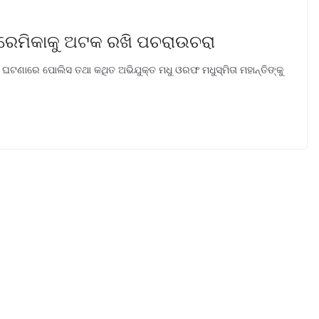
୍ରେମିକାକୁ ଅଟକ ରଖି ପଚରାଉଚରା
ୟା ଘଟଣାରେ ପୋଲିସ ତଥା କଥିତ ଅଭିଯୁକ୍ତ ମଧୁ ଓରଫ ମଧୁସ୍ମିତା ମହାନ୍ତିଙ୍କୁ