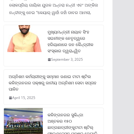
ଲୋକପ୍ରିୟ ଗାୟିକା ଯୁଗଳ ଅନ୍ତରା ନନ୍ଦୀ ଏବଂ ଅଙ୍କିତା
ନନ୍ଦୀଙ୍କୁ ନେଇ “କେୟାର୍ ୱାହାଁ ଜହାଁ ଡାବର ଆମଲା,
ମୁଖ୍ୟମନ୍ତ୍ରୀ ନାୟାବ ସିଂହ
ସଇନୀଙ୍କ ନେତୃତ୍ୱରେ
ହରିୟାଣାରେ ଜନ କୈନ୍ଦ୍ରୀକ
ସଂସ୍କାର ତ୍ୱରାନ୍ୱିତ
September 3, 2025
ଅଗ୍ନିଶମ କର୍ମଚାରୀଙ୍କୁ ସମ୍ମାନ ଜଣାଇ ଟାଟା ଷ୍ଟିଲ
କଳିଙ୍ଗନଗର ପକ୍ଷରୁ ଜାତୀୟ ଅଗ୍ନିଶମ ସେବା ସପ୍ତାହ
ପାଳିତ
April 15, 2025
କଳିଙ୍ଗନଗର ସୁକିନ୍ଦା
ଅଞ୍ଚଳର ୧୫୦
ଛାତ୍ରଛାତ୍ରୀଙ୍କୁଟାଟା ଷ୍ଟିଲ୍
ଫାଉଣ୍ଡେସନ ପକ୍ଷରୁ ଜ୍ୟୋତି