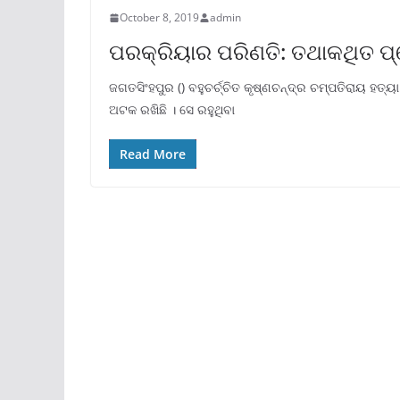
October 8, 2019
admin
ପରକ୍ରିୟାର ପରିଣତି: ତଥାକଥିତ ପ
ଜଗତସିଂହପୁର () ବହୁଚର୍ଚ୍ଚିତ କୃଷ୍ଣଚନ୍ଦ୍ର ଚମ୍ପତିରାୟ ହତ୍
ଅଟକ ରଖିଛି । ସେ ରହୁଥିବା
Read More