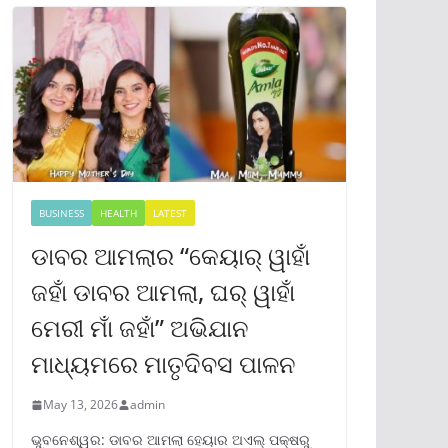
BUSINESS
HEALTH
LATEST
ଡାବର ଆମଲାର “କେୟାର୍ ୱାହାଁ
ଜହାଁ ଡାବର ଆମଲା, ଘର୍ ୱାହାଁ
ମେରୀ ମାଁ ଜହାଁ” ଅଭିଯାନ
ମାଧ୍ୟମରେ ମାତୃଦିବସ ପାଳନ
May 13, 2026
admin
ଭୁବନେଶ୍ୱର: ଡାବର ଆମଲା ହେୟାର ଅଏଲ୍ ପକ୍ଷରୁ