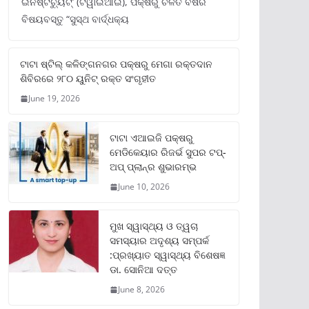
ଇନଷ୍ଟିଚ୍ୟୁଟ୍‌’ (ଟିୱାଇଆଇ), ପକ୍ଷରୁ ଚଳିତ ବର୍ଷର
ବିଷୟବସ୍ତୁ “ସୁସ୍ଥ ବାର୍ଦ୍ଧକ୍ୟ
ଟାଟା ଷ୍ଟିଲ୍‌ କଳିଙ୍ଗନଗର ପକ୍ଷରୁ ମେଗା ରକ୍ତଦାନ
ଶିବିରରେ ୨୮୦ ୟୁନିଟ୍‌ ରକ୍ତ ସଂଗୃହୀତ
June 19, 2026
ଟାଟା ଏଆଇଜି ପକ୍ଷରୁ
ମେଡିକେୟାର ରିଜର୍ଭ ସୁପର ଟପ୍‌-
ଅପ୍ ପ୍ଲାନ୍‌ର ଶୁଭାରମ୍ଭ
June 10, 2026
ମୁଖ ସ୍ୱାସ୍ଥ୍ୟ ଓ ତ୍ୱଚା
ସମସ୍ୟାର ଅଦୃଶ୍ୟ ସମ୍ପର୍କ
:ପ୍ରଖ୍ୟାତ ସ୍ୱାସ୍ଥ୍ୟ ବିଶେଷଜ୍ଞ
ଡା. ସୋନିଆ ଦତ୍ତ
June 8, 2026