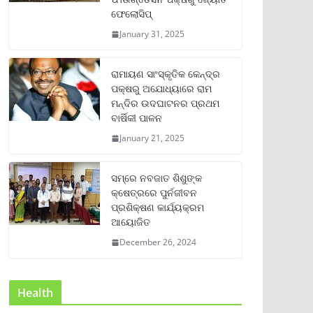
ଫେଲୋସିପ୍‌
January 31, 2025
ରାମାୟଣ ସାଂସ୍କୃତିକ କେନ୍ଦ୍ର
ପକ୍ଷରୁ ଅଯୋଧ୍ୟାରେ ରାମ
ମନ୍ଦିର ଉଦଘାଟନର ପ୍ରଥମ
ବାର୍ଷିକୀ ପାଳନ
January 21, 2025
ସମ୍‌ରେ ନବଜାତ ଶିଶୁଙ୍କ
କ୍ଷେତ୍ରରେ ପୁର୍ନଜୀବନ
ପ୍ରଶିକ୍ଷଣ କାର୍ଯ୍ୟକ୍ରମ
ଆୟୋଜିତ
December 26, 2024
Health