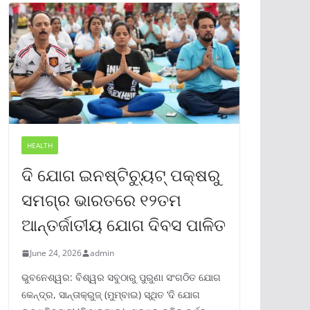
HEALTH
ଦି ଯୋଗ ଇନଷ୍ଟିଚ୍ୟୁଟ୍ ପକ୍ଷରୁ
ସମଗ୍ର ଭାରତରେ ୧୨ତମ
ଆନ୍ତର୍ଜାତୀୟ ଯୋଗ ଦିବସ ପାଳିତ
June 24, 2026
admin
ଭୁବନେଶ୍ୱର: ବିଶ୍ୱର ସବୁଠାରୁ ପୁରୁଣା ସଂଗଠିତ ଯୋଗ
କେନ୍ଦ୍ର, ସାନ୍ତାକ୍ରୁଜ୍ (ମୁମ୍ବାଇ) ସ୍ଥିତ ‘ଦି ଯୋଗ