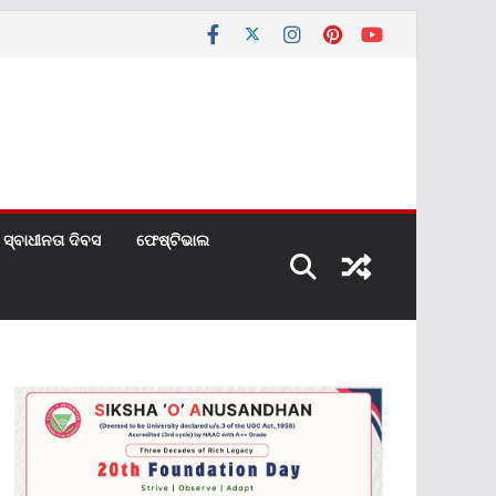
ସ୍ବାଧୀନତା ଦିବସ
ଫେଷ୍ଟିଭାଲ