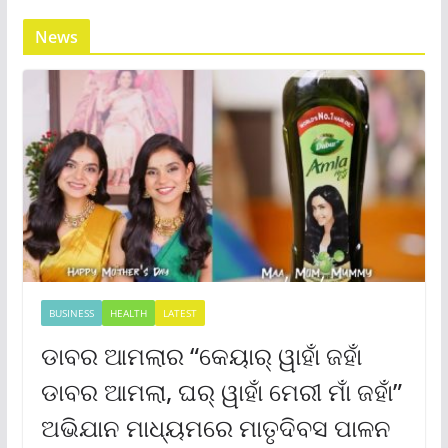
News
BUSINESS
HEALTH
LATEST
ଡାବର ଆମଲାର “କେୟାର୍ ୱାହାଁ ଜହାଁ
ଡାବର ଆମଲା, ଘର୍ ୱାହାଁ ମେରୀ ମାଁ ଜହାଁ”
ଅଭିଯାନ ମାଧ୍ୟମରେ ମାତୃଦିବସ ପାଳନ