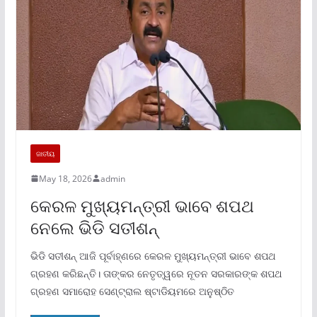
ଜାତୀୟ
May 18, 2026
admin
କେରଳ ମୁଖ୍ୟମନ୍ତ୍ରୀ ଭାବେ ଶପଥ
ନେଲେ ଭିଡି ସତୀଶନ୍‌
ଭିଡି ସତୀଶନ୍‌ ଆଜି ପୂର୍ବାହ୍‌ଣରେ କେରଳ ମୁଖ୍ୟମନ୍ତ୍ରୀ ଭାବେ ଶପଥ
ଗ୍ରହଣ କରିଛନ୍ତି। ତାଙ୍କର ନେତୃତ୍ୱରେ ନୂତନ ସରକାରଙ୍କ ଶପଥ
ଗ୍ରହଣ ସମାରୋହ ସେଣ୍ଟ୍ରାଲ ଷ୍ଟାଡିୟମରେ ଅନୁଷ୍ଠିତ