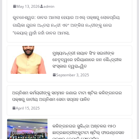
May 13, 2026
admin
ଭୁବନେଶ୍ୱର: ଡାବର ଆମଲା ହେୟାର ଅଏଲ୍ ପକ୍ଷରୁ ଲୋକପ୍ରିୟ
ଗାୟିକା ଯୁଗଳ ଅନ୍ତରା ନନ୍ଦୀ ଏବଂ ଅଙ୍କିତା ନନ୍ଦୀଙ୍କୁ ନେଇ
“କେୟାର୍ ୱାହାଁ ଜହାଁ ଡାବର ଆମଲା,
ମୁଖ୍ୟମନ୍ତ୍ରୀ ନାୟାବ ସିଂହ ସଇନୀଙ୍କ
ନେତୃତ୍ୱରେ ହରିୟାଣାରେ ଜନ କୈନ୍ଦ୍ରୀକ
ସଂସ୍କାର ତ୍ୱରାନ୍ୱିତ
September 3, 2025
ଅଗ୍ନିଶମ କର୍ମଚାରୀଙ୍କୁ ସମ୍ମାନ ଜଣାଇ ଟାଟା ଷ୍ଟିଲ କଳିଙ୍ଗନଗର
ପକ୍ଷରୁ ଜାତୀୟ ଅଗ୍ନିଶମ ସେବା ସପ୍ତାହ ପାଳିତ
April 15, 2025
କଳିଙ୍ଗନଗର ସୁକିନ୍ଦା ଅଞ୍ଚଳର ୧୫୦
ଛାତ୍ରଛାତ୍ରୀଙ୍କୁଟାଟା ଷ୍ଟିଲ୍ ଫାଉଣ୍ଡେସନ
ପକ୍ଷରୁ ଜ୍ୟୋତି ଫେଲୋସିପ୍‌