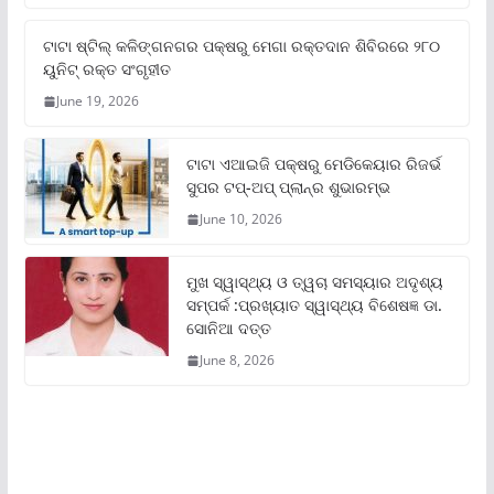
ଟାଟା ଷ୍ଟିଲ୍‌ କଳିଙ୍ଗନଗର ପକ୍ଷରୁ ମେଗା ରକ୍ତଦାନ ଶିବିରରେ ୨୮୦
ୟୁନିଟ୍‌ ରକ୍ତ ସଂଗୃହୀତ
June 19, 2026
ଟାଟା ଏଆଇଜି ପକ୍ଷରୁ ମେଡିକେୟାର ରିଜର୍ଭ
ସୁପର ଟପ୍‌-ଅପ୍ ପ୍ଲାନ୍‌ର ଶୁଭାରମ୍ଭ
June 10, 2026
ମୁଖ ସ୍ୱାସ୍ଥ୍ୟ ଓ ତ୍ୱଚା ସମସ୍ୟାର ଅଦୃଶ୍ୟ
ସମ୍ପର୍କ :ପ୍ରଖ୍ୟାତ ସ୍ୱାସ୍ଥ୍ୟ ବିଶେଷଜ୍ଞ ଡା.
ସୋନିଆ ଦତ୍ତ
June 8, 2026