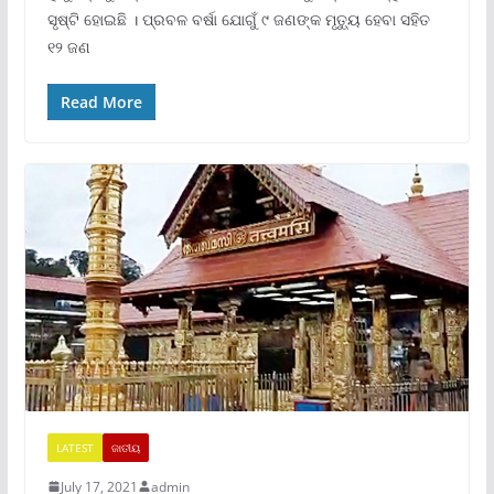
ସୃଷ୍ଟି ହୋଇଛି । ପ୍ରବଳ ବର୍ଷା ଯୋଗୁଁ ୯ ଜଣଙ୍କ ମୃତ୍ୟୁ ହେବା ସହିତ
୧୨ ଜଣ
Read More
LATEST
ଜାତୀୟ
July 17, 2021
admin