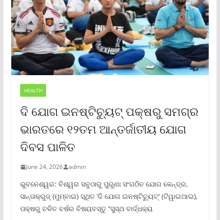
HEALTH
ଦି ଯୋଗ ଇନଷ୍ଟିଚ୍ୟୁଟ୍ ପକ୍ଷରୁ ସମଗ୍ର
ଭାରତରେ ୧୨ତମ ଆନ୍ତର୍ଜାତୀୟ ଯୋଗ
ଦିବସ ପାଳିତ
June 24, 2026
admin
ଭୁବନେଶ୍ୱର: ବିଶ୍ୱର ସବୁଠାରୁ ପୁରୁଣା ସଂଗଠିତ ଯୋଗ କେନ୍ଦ୍ର,
ସାନ୍ତାକ୍ରୁଜ୍ (ମୁମ୍ବାଇ) ସ୍ଥିତ ‘ଦି ଯୋଗ ଇନଷ୍ଟିଚ୍ୟୁଟ୍‌’ (ଟିୱାଇଆଇ),
ପକ୍ଷରୁ ଚଳିତ ବର୍ଷର ବିଷୟବସ୍ତୁ “ସୁସ୍ଥ ବାର୍ଦ୍ଧକ୍ୟ