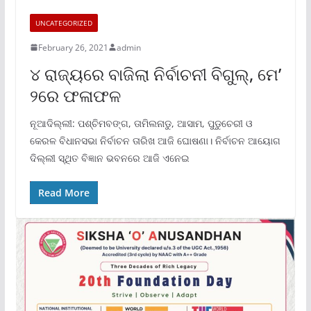
UNCATEGORIZED
February 26, 2021
admin
୪ ରାଜ୍ୟରେ ବାଜିଲା ନିର୍ବାଚନୀ ବିଗୁଲ୍, ମେ’
୨ରେ ଫଳାଫଳ
ନୂଆଦିଲ୍ଲୀ: ପଶ୍ଚିମବଙ୍ଗ, ତାମିଲନାଡୁ, ଆସାମ, ପୁଡୁଚେରୀ ଓ
କେରଳ ବିଧାନସଭା ନିର୍ବାଚନ ତାରିଖ ଆଜି ଘୋଷଣା। ନିର୍ବାଚନ ଆୟୋଗ
ଦିଲ୍ଲୀ ସ୍ଥିତ ବିଜ୍ଞାନ ଭବନରେ ଆଜି ଏନେଇ
Read More