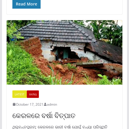
Read More
LATEST
ଜାତୀୟ
October 17, 2021
admin
କେରଳରେ ବର୍ଷା ବିତ୍ପାତ
ଥିରୁବନ୍ତପୁରମ୍: କେରଳରେ ଭାରୀ ବର୍ଷା ଯୋଗୁଁ ବନ୍ୟା ପରିସ୍ଥିତି