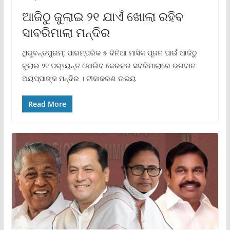
ଆଜିଠୁ ଜୁଲାଇ ୨୧ ଯାଏଁ ଖୋଲା ରହିବ
ସାବରିମାଲା ମନ୍ଦିର
ଥିରୁବନ୍ତପୁରମ୍‌: ପାରମ୍ପରିକ ୫ ଦିନିଆ ମାସିକ ପୂଜନ ପାଇଁ ଆଜିଠୁ
ଜୁଲାଇ ୨୧ ପର‌୍ୟ୍ୟନ୍ତ ଖୋଲିବ କେରଳର ସବରିମାଲାରେ ଭଗବାନ
ଅୟପ୍ପାଙ୍କ ମନ୍ଦିର । ଟୀକାକରଣ ଉଭୟ
Read More