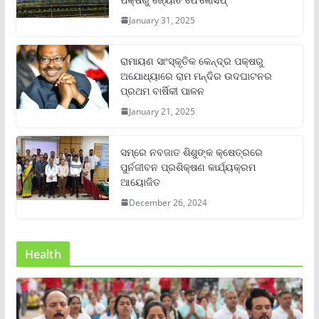
January 31, 2025
ରାମାୟଣ ସାଂସ୍କୃତିକ କେନ୍ଦ୍ର ପକ୍ଷରୁ
ଅଯୋଧ୍ୟାରେ ରାମ ମନ୍ଦିର ଉଦଘାଟନର
ପ୍ରଥମ ବାର୍ଷିକୀ ପାଳନ
January 21, 2025
ସମ୍‌ରେ ନବଜାତ ଶିଶୁଙ୍କ କ୍ଷେତ୍ରରେ
ପୁର୍ନଜୀବନ ପ୍ରଶିକ୍ଷଣ କାର୍ଯ୍ୟକ୍ରମ
ଆୟୋଜିତ
December 26, 2024
Health