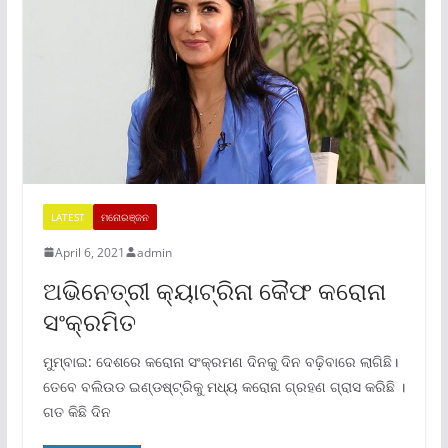
LATEST
ମନୋରଞ୍ଜନ
April 6, 2021
admin
ଅଭିନେତ୍ରୀ କ୍ୟାଟ୍ରିନା କୈଫ କରୋନା
ସଂକ୍ରମିତ
ମୁମ୍ବାଇ: ଦେଶରେ କରୋନା ସଂକ୍ରମଣ ଦିନକୁ ଦିନ ବଢ଼ିବାରେ ଲାଗିଛି।
ତେବେ ବଲିଉଡ ଇଣ୍ଡଷ୍ଟ୍ରିକୁ ମଧ୍ୟ କରୋନା ଗ୍ରହଣ ଗ୍ରାସ କରିଛି ।
ଗତ କିଛି ଦିନ