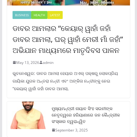
BUSINESS
HEALTH
LATEST
ଡାବର ଆମଲାର “କେୟାର୍ ୱାହାଁ ଜହାଁ
ଡାବର ଆମଲା, ଘର୍ ୱାହାଁ ମେରୀ ମାଁ ଜହାଁ”
ଅଭିଯାନ ମାଧ୍ୟମରେ ମାତୃଦିବସ ପାଳନ
May 13, 2026
admin
ଭୁବନେଶ୍ୱର: ଡାବର ଆମଲା ହେୟାର ଅଏଲ୍ ପକ୍ଷରୁ ଲୋକପ୍ରିୟ
ଗାୟିକା ଯୁଗଳ ଅନ୍ତରା ନନ୍ଦୀ ଏବଂ ଅଙ୍କିତା ନନ୍ଦୀଙ୍କୁ ନେଇ
“କେୟାର୍ ୱାହାଁ ଜହାଁ ଡାବର ଆମଲା,
ମୁଖ୍ୟମନ୍ତ୍ରୀ ନାୟାବ ସିଂହ ସଇନୀଙ୍କ
ନେତୃତ୍ୱରେ ହରିୟାଣାରେ ଜନ କୈନ୍ଦ୍ରୀକ
ସଂସ୍କାର ତ୍ୱରାନ୍ୱିତ
September 3, 2025