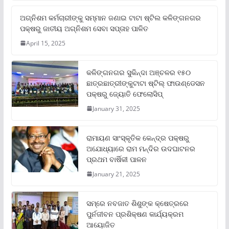
ଅଗ୍ନିଶମ କର୍ମଚାରୀଙ୍କୁ ସମ୍ମାନ ଜଣାଇ ଟାଟା ଷ୍ଟିଲ କଳିଙ୍ଗନଗର
ପକ୍ଷରୁ ଜାତୀୟ ଅଗ୍ନିଶମ ସେବା ସପ୍ତାହ ପାଳିତ
April 15, 2025
କଳିଙ୍ଗନଗର ସୁକିନ୍ଦା ଅଞ୍ଚଳର ୧୫୦
ଛାତ୍ରଛାତ୍ରୀଙ୍କୁଟାଟା ଷ୍ଟିଲ୍ ଫାଉଣ୍ଡେସନ
ପକ୍ଷରୁ ଜ୍ୟୋତି ଫେଲୋସିପ୍‌
January 31, 2025
ରାମାୟଣ ସାଂସ୍କୃତିକ କେନ୍ଦ୍ର ପକ୍ଷରୁ
ଅଯୋଧ୍ୟାରେ ରାମ ମନ୍ଦିର ଉଦଘାଟନର
ପ୍ରଥମ ବାର୍ଷିକୀ ପାଳନ
January 21, 2025
ସମ୍‌ରେ ନବଜାତ ଶିଶୁଙ୍କ କ୍ଷେତ୍ରରେ
ପୁର୍ନଜୀବନ ପ୍ରଶିକ୍ଷଣ କାର୍ଯ୍ୟକ୍ରମ
ଆୟୋଜିତ