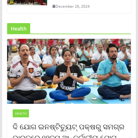
December 26, 2024
Health
HEALTH
ଦି ଯୋଗ ଇନଷ୍ଟିଚ୍ୟୁଟ୍ ପକ୍ଷରୁ ସମଗ୍ର
ଭାରତରେ ୧୨ତମ ଆନ୍ତର୍ଜାତୀୟ ଯୋଗ