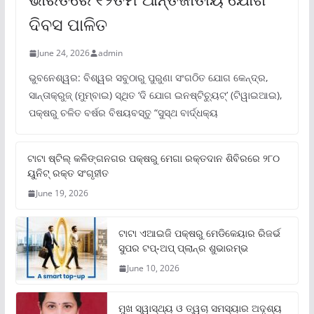
ଦିବସ ପାଳିତ
June 24, 2026
admin
ଭୁବନେଶ୍ୱର: ବିଶ୍ୱର ସବୁଠାରୁ ପୁରୁଣା ସଂଗଠିତ ଯୋଗ କେନ୍ଦ୍ର,
ସାନ୍ତାକ୍ରୁଜ୍ (ମୁମ୍ବାଇ) ସ୍ଥିତ ‘ଦି ଯୋଗ ଇନଷ୍ଟିଚ୍ୟୁଟ୍‌’ (ଟିୱାଇଆଇ),
ପକ୍ଷରୁ ଚଳିତ ବର୍ଷର ବିଷୟବସ୍ତୁ “ସୁସ୍ଥ ବାର୍ଦ୍ଧକ୍ୟ
ଟାଟା ଷ୍ଟିଲ୍‌ କଳିଙ୍ଗନଗର ପକ୍ଷରୁ ମେଗା ରକ୍ତଦାନ ଶିବିରରେ ୨୮୦
ୟୁନିଟ୍‌ ରକ୍ତ ସଂଗୃହୀତ
June 19, 2026
ଟାଟା ଏଆଇଜି ପକ୍ଷରୁ ମେଡିକେୟାର ରିଜର୍ଭ
ସୁପର ଟପ୍‌-ଅପ୍ ପ୍ଲାନ୍‌ର ଶୁଭାରମ୍ଭ
June 10, 2026
ମୁଖ ସ୍ୱାସ୍ଥ୍ୟ ଓ ତ୍ୱଚା ସମସ୍ୟାର ଅଦୃଶ୍ୟ