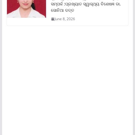
ସମ୍ପର୍କ :ପ୍ରଖ୍ୟାତ ସ୍ୱାସ୍ଥ୍ୟ ବିଶେଷଜ୍ଞ ଡା.
ସୋନିଆ ଦତ୍ତ
June 8, 2026