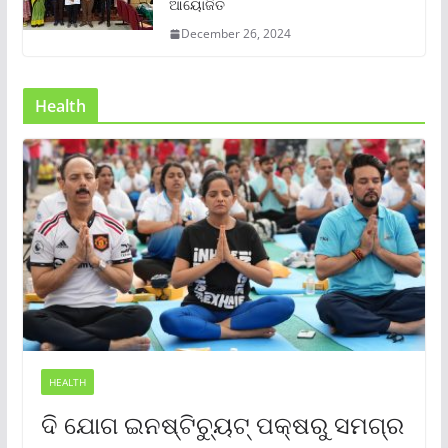
ଆୟୋଜିତ
December 26, 2024
Health
HEALTH
ଦି ଯୋଗ ଇନଷ୍ଟିଚ୍ୟୁଟ୍ ପକ୍ଷରୁ ସମଗ୍ର