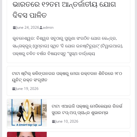
ଭାରତରେ ୧୨ତମ ଆନ୍ତର୍ଜାତୀୟ ଯୋଗ
ଦିବସ ପାଳିତ
June 24, 2026
admin
ଭୁବନେଶ୍ୱର: ବିଶ୍ୱର ସବୁଠାରୁ ପୁରୁଣା ସଂଗଠିତ ଯୋଗ କେନ୍ଦ୍ର,
ସାନ୍ତାକ୍ରୁଜ୍ (ମୁମ୍ବାଇ) ସ୍ଥିତ ‘ଦି ଯୋଗ ଇନଷ୍ଟିଚ୍ୟୁଟ୍‌’ (ଟିୱାଇଆଇ),
ପକ୍ଷରୁ ଚଳିତ ବର୍ଷର ବିଷୟବସ୍ତୁ “ସୁସ୍ଥ ବାର୍ଦ୍ଧକ୍ୟ
ଟାଟା ଷ୍ଟିଲ୍‌ କଳିଙ୍ଗନଗର ପକ୍ଷରୁ ମେଗା ରକ୍ତଦାନ ଶିବିରରେ ୨୮୦
ୟୁନିଟ୍‌ ରକ୍ତ ସଂଗୃହୀତ
June 19, 2026
ଟାଟା ଏଆଇଜି ପକ୍ଷରୁ ମେଡିକେୟାର ରିଜର୍ଭ
ସୁପର ଟପ୍‌-ଅପ୍ ପ୍ଲାନ୍‌ର ଶୁଭାରମ୍ଭ
June 10, 2026