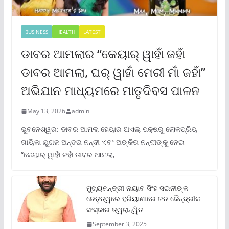
BUSINESS
HEALTH
LATEST
ଡାବର ଆମଲାର “କେୟାର୍ ୱାହାଁ ଜହାଁ
ଡାବର ଆମଲା, ଘର୍ ୱାହାଁ ମେରୀ ମାଁ ଜହାଁ”
ଅଭିଯାନ ମାଧ୍ୟମରେ ମାତୃଦିବସ ପାଳନ
May 13, 2026
admin
ଭୁବନେଶ୍ୱର: ଡାବର ଆମଲା ହେୟାର ଅଏଲ୍ ପକ୍ଷରୁ ଲୋକପ୍ରିୟ
ଗାୟିକା ଯୁଗଳ ଅନ୍ତରା ନନ୍ଦୀ ଏବଂ ଅଙ୍କିତା ନନ୍ଦୀଙ୍କୁ ନେଇ
“କେୟାର୍ ୱାହାଁ ଜହାଁ ଡାବର ଆମଲା,
ମୁଖ୍ୟମନ୍ତ୍ରୀ ନାୟାବ ସିଂହ ସଇନୀଙ୍କ
ନେତୃତ୍ୱରେ ହରିୟାଣାରେ ଜନ କୈନ୍ଦ୍ରୀକ
ସଂସ୍କାର ତ୍ୱରାନ୍ୱିତ
September 3, 2025