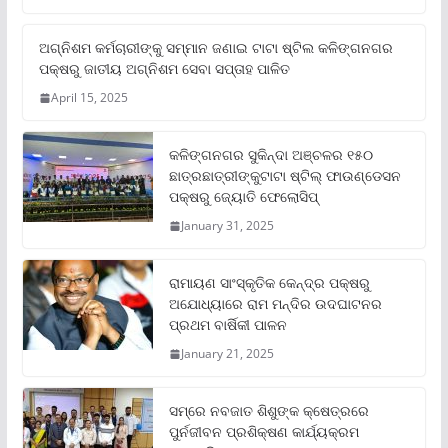
ଅଗ୍ନିଶମ କର୍ମଚାରୀଙ୍କୁ ସମ୍ମାନ ଜଣାଇ ଟାଟା ଷ୍ଟିଲ କଳିଙ୍ଗନଗର
ପକ୍ଷରୁ ଜାତୀୟ ଅଗ୍ନିଶମ ସେବା ସପ୍ତାହ ପାଳିତ
April 15, 2025
କଳିଙ୍ଗନଗର ସୁକିନ୍ଦା ଅଞ୍ଚଳର ୧୫୦
ଛାତ୍ରଛାତ୍ରୀଙ୍କୁଟାଟା ଷ୍ଟିଲ୍ ଫାଉଣ୍ଡେସନ
ପକ୍ଷରୁ ଜ୍ୟୋତି ଫେଲୋସିପ୍‌
January 31, 2025
ରାମାୟଣ ସାଂସ୍କୃତିକ କେନ୍ଦ୍ର ପକ୍ଷରୁ
ଅଯୋଧ୍ୟାରେ ରାମ ମନ୍ଦିର ଉଦଘାଟନର
ପ୍ରଥମ ବାର୍ଷିକୀ ପାଳନ
January 21, 2025
ସମ୍‌ରେ ନବଜାତ ଶିଶୁଙ୍କ କ୍ଷେତ୍ରରେ
ପୁର୍ନଜୀବନ ପ୍ରଶିକ୍ଷଣ କାର୍ଯ୍ୟକ୍ରମ