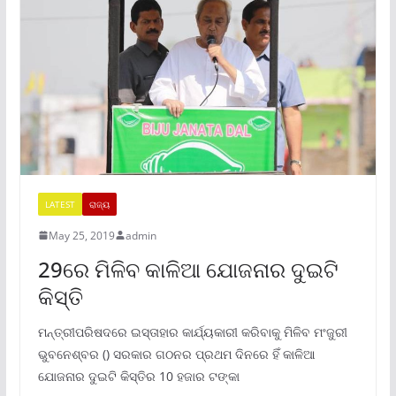
LATEST
ରାଜ୍ୟ
May 25, 2019
admin
29ରେ ମିଳିବ କାଳିଆ ଯୋଜନାର ଦୁଇଟି
କିସ୍ତି
ମନ୍ତ୍ରୀପରିଷଦରେ ଇସ୍ତାହାର କାର୍ଯ୍ୟକାରୀ କରିବାକୁ ମିଳିବ ମଂଜୁରୀ
ଭୁବନେଶ୍ବର () ସରକାର ଗଠନର ପ୍ରଥମ ଦିନରେ ହିଁ କାଳିଆ
ଯୋଜନାର ଦୁଇଟି କିସ୍ତିର 10 ହଜାର ଟଙ୍କା