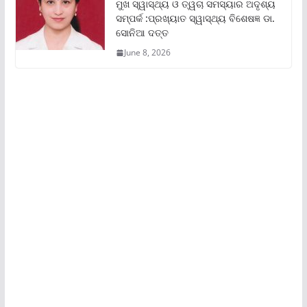
ମୁଖ ସ୍ୱାସ୍ଥ୍ୟ ଓ ତ୍ୱଚା ସମସ୍ୟାର ଅଦୃଶ୍ୟ
ସମ୍ପର୍କ :ପ୍ରଖ୍ୟାତ ସ୍ୱାସ୍ଥ୍ୟ ବିଶେଷଜ୍ଞ ଡା.
ସୋନିଆ ଦତ୍ତ
June 8, 2026