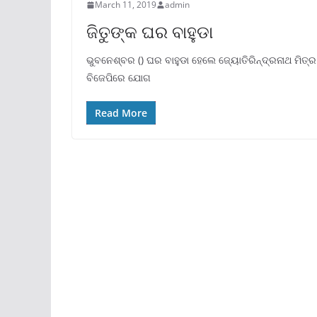
March 11, 2019
admin
ଜିତୁଙ୍କ ଘର ବାହୁଡା
ଭୁବନେଶ୍ବର () ଘର ବାହୁଡା ହେଲେ ଜ୍ୟୋତିରିନ୍ଦ୍ରନାଥ ମିତ୍ର 
ବିଜେପିରେ ଯୋଗ
Read More