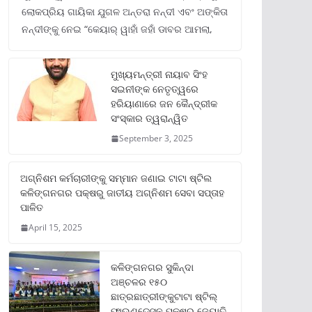
ଲୋକପ୍ରିୟ ଗାୟିକା ଯୁଗଳ ଅନ୍ତରା ନନ୍ଦୀ ଏବଂ ଅଙ୍କିତା
ନନ୍ଦୀଙ୍କୁ ନେଇ “କେୟାର୍ ୱାହାଁ ଜହାଁ ଡାବର ଆମଲା,
ମୁଖ୍ୟମନ୍ତ୍ରୀ ନାୟାବ ସିଂହ
ସଇନୀଙ୍କ ନେତୃତ୍ୱରେ
ହରିୟାଣାରେ ଜନ କୈନ୍ଦ୍ରୀକ
ସଂସ୍କାର ତ୍ୱରାନ୍ୱିତ
September 3, 2025
ଅଗ୍ନିଶମ କର୍ମଚାରୀଙ୍କୁ ସମ୍ମାନ ଜଣାଇ ଟାଟା ଷ୍ଟିଲ
କଳିଙ୍ଗନଗର ପକ୍ଷରୁ ଜାତୀୟ ଅଗ୍ନିଶମ ସେବା ସପ୍ତାହ
ପାଳିତ
April 15, 2025
କଳିଙ୍ଗନଗର ସୁକିନ୍ଦା
ଅଞ୍ଚଳର ୧୫୦
ଛାତ୍ରଛାତ୍ରୀଙ୍କୁଟାଟା ଷ୍ଟିଲ୍
ଫାଉଣ୍ଡେସନ ପକ୍ଷରୁ ଜ୍ୟୋତି