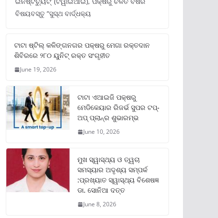
ଇନଷ୍ଟିଚ୍ୟୁଟ୍‌’ (ଟିୱାଇଆଇ), ପକ୍ଷରୁ ଚଳିତ ବର୍ଷର
ବିଷୟବସ୍ତୁ “ସୁସ୍ଥ ବାର୍ଦ୍ଧକ୍ୟ
ଟାଟା ଷ୍ଟିଲ୍‌ କଳିଙ୍ଗନଗର ପକ୍ଷରୁ ମେଗା ରକ୍ତଦାନ
ଶିବିରରେ ୨୮୦ ୟୁନିଟ୍‌ ରକ୍ତ ସଂଗୃହୀତ
June 19, 2026
ଟାଟା ଏଆଇଜି ପକ୍ଷରୁ
ମେଡିକେୟାର ରିଜର୍ଭ ସୁପର ଟପ୍‌-
ଅପ୍ ପ୍ଲାନ୍‌ର ଶୁଭାରମ୍ଭ
June 10, 2026
ମୁଖ ସ୍ୱାସ୍ଥ୍ୟ ଓ ତ୍ୱଚା
ସମସ୍ୟାର ଅଦୃଶ୍ୟ ସମ୍ପର୍କ
:ପ୍ରଖ୍ୟାତ ସ୍ୱାସ୍ଥ୍ୟ ବିଶେଷଜ୍ଞ
ଡା. ସୋନିଆ ଦତ୍ତ
June 8, 2026