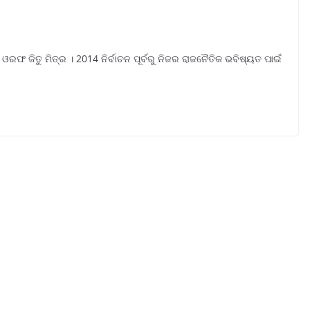
ଓରଫ ଜିତୁ ମିତ୍ର । 2014 ନିର୍ବାଚନ ପୂର୍ବରୁ ନିଜର ରାଜନୈତିକ ଭବିଷ୍ୟତ ପାଇଁ