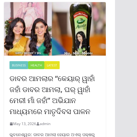
BUSINESS
HEALTH
LATEST
ଡାବର ଆମଲାର “କେୟାର୍ ୱାହାଁ
ଜହାଁ ଡାବର ଆମଲା, ଘର୍ ୱାହାଁ
ମେରୀ ମାଁ ଜହାଁ” ଅଭିଯାନ
ମାଧ୍ୟମରେ ମାତୃଦିବସ ପାଳନ
May 13, 2026
admin
ଭୁବନେଶ୍ୱର: ଡାବର ଆମଲା ହେୟାର ଅଏଲ୍ ପକ୍ଷରୁ