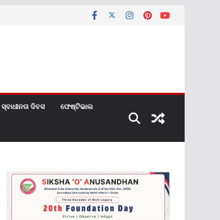
ସ୍ବାଧୀନତା ଦିବସ
ଫେଷ୍ଟିଭାଲ