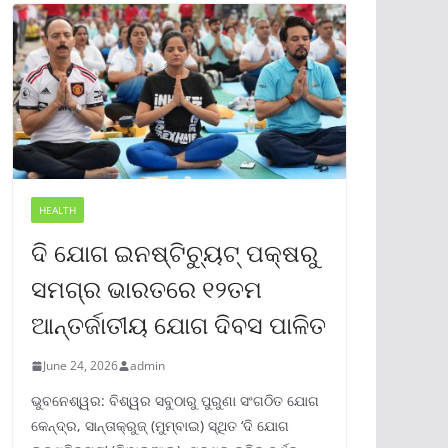
HEALTH
ଦି ଯୋଗ ଇନଷ୍ଟିଚ୍ୟୁଟ୍ ପକ୍ଷରୁ
ସମଗ୍ର ଭାରତରେ ୧୨ତମ
ଆନ୍ତର୍ଜାତୀୟ ଯୋଗ ଦିବସ ପାଳିତ
June 24, 2026
admin
ଭୁବନେଶ୍ୱର: ବିଶ୍ୱର ସବୁଠାରୁ ପୁରୁଣା ସଂଗଠିତ ଯୋଗ
କେନ୍ଦ୍ର, ସାନ୍ତାକ୍ରୁଜ୍ (ମୁମ୍ବାଇ) ସ୍ଥିତ ‘ଦି ଯୋଗ