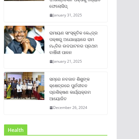
ଫେଲୋସିପ୍‌
January 31, 2025
ରାମାୟଣ ସାଂସ୍କୃତିକ କେନ୍ଦ୍ର
ପକ୍ଷରୁ ଅଯୋଧ୍ୟାରେ ରାମ
ମନ୍ଦିର ଉଦଘାଟନର ପ୍ରଥମ
ବାର୍ଷିକୀ ପାଳନ
January 21, 2025
ସମ୍‌ରେ ନବଜାତ ଶିଶୁଙ୍କ
କ୍ଷେତ୍ରରେ ପୁର୍ନଜୀବନ
ପ୍ରଶିକ୍ଷଣ କାର୍ଯ୍ୟକ୍ରମ
ଆୟୋଜିତ
December 26, 2024
Health