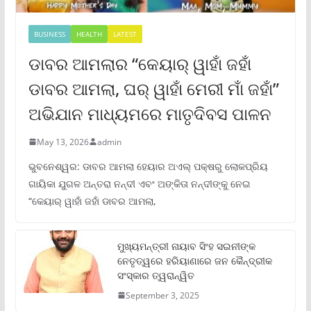
BUSINESS
HEALTH
LATEST
ଡାବର ଆମଲାର “କେୟାର୍ ୱାହାଁ ଜହାଁ
ଡାବର ଆମଲା, ଘର୍ ୱାହାଁ ମେରୀ ମାଁ ଜହାଁ”
ଅଭିଯାନ ମାଧ୍ୟମରେ ମାତୃଦିବସ ପାଳନ
May 13, 2026
admin
ଭୁବନେଶ୍ୱର: ଡାବର ଆମଲା ହେୟାର ଅଏଲ୍ ପକ୍ଷରୁ ଲୋକପ୍ରିୟ
ଗାୟିକା ଯୁଗଳ ଅନ୍ତରା ନନ୍ଦୀ ଏବଂ ଅଙ୍କିତା ନନ୍ଦୀଙ୍କୁ ନେଇ
“କେୟାର୍ ୱାହାଁ ଜହାଁ ଡାବର ଆମଲା,
ମୁଖ୍ୟମନ୍ତ୍ରୀ ନାୟାବ ସିଂହ ସଇନୀଙ୍କ
ନେତୃତ୍ୱରେ ହରିୟାଣାରେ ଜନ କୈନ୍ଦ୍ରୀକ
ସଂସ୍କାର ତ୍ୱରାନ୍ୱିତ
September 3, 2025