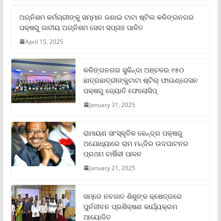
ଅଗ୍ନିଶମ କର୍ମଚାରୀଙ୍କୁ ସମ୍ମାନ ଜଣାଇ ଟାଟା ଷ୍ଟିଲ କଳିଙ୍ଗନଗର
ପକ୍ଷରୁ ଜାତୀୟ ଅଗ୍ନିଶମ ସେବା ସପ୍ତାହ ପାଳିତ
April 15, 2025
କଳିଙ୍ଗନଗର ସୁକିନ୍ଦା ଅଞ୍ଚଳର ୧୫୦
ଛାତ୍ରଛାତ୍ରୀଙ୍କୁଟାଟା ଷ୍ଟିଲ୍ ଫାଉଣ୍ଡେସନ
ପକ୍ଷରୁ ଜ୍ୟୋତି ଫେଲୋସିପ୍‌
January 31, 2025
ରାମାୟଣ ସାଂସ୍କୃତିକ କେନ୍ଦ୍ର ପକ୍ଷରୁ
ଅଯୋଧ୍ୟାରେ ରାମ ମନ୍ଦିର ଉଦଘାଟନର
ପ୍ରଥମ ବାର୍ଷିକୀ ପାଳନ
January 21, 2025
ସମ୍‌ରେ ନବଜାତ ଶିଶୁଙ୍କ କ୍ଷେତ୍ରରେ
ପୁର୍ନଜୀବନ ପ୍ରଶିକ୍ଷଣ କାର୍ଯ୍ୟକ୍ରମ
ଆୟୋଜିତ