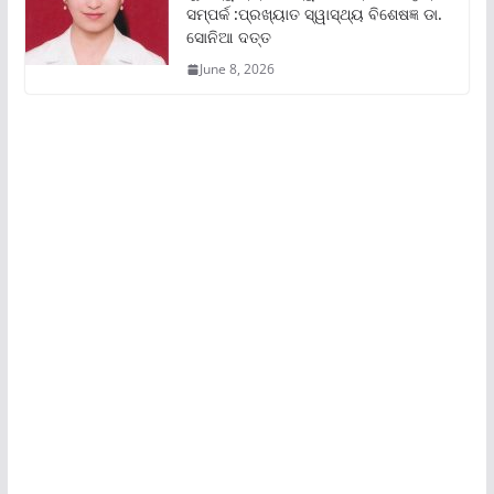
ସମ୍ପର୍କ :ପ୍ରଖ୍ୟାତ ସ୍ୱାସ୍ଥ୍ୟ ବିଶେଷଜ୍ଞ ଡା.
ସୋନିଆ ଦତ୍ତ
June 8, 2026