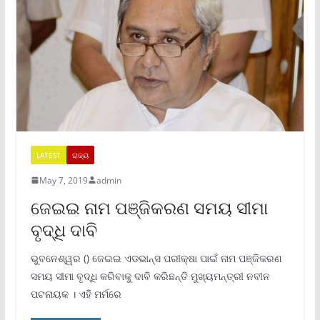
LATEST
ରାଜ୍ୟ
May 7, 2019
admin
ଜେଇଇ ନାମ ପଞ୍ଜିକରଣ ସମୟ ସୀମା
ବୃଦ୍ଧି ଦାବି
ଭୁବନେଶ୍ୱର () ଜେଇଇ ଏଡଭାନ୍ସ ପରୀକ୍ଷା ପାଇଁ ନାମ ପଞ୍ଜିକରଣ
ସମୟ ସୀମା ବୃଦ୍ଧି କରିବାକୁ ଦାବି କରିଛନ୍ତି ମୁଖ୍ୟମନ୍ତ୍ରୀ ନବୀନ
ପଟନାୟକ । ଏହି ମର୍ମରେ