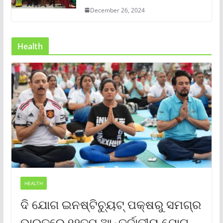
December 26, 2024
Health
HEALTH
ଦି ଯୋଗ ଇନଷ୍ଟିଚ୍ୟୁଟ୍ ପକ୍ଷରୁ ସମଗ୍ର
ଭାରତରେ ୧୨ତମ ଆନ୍ତର୍ଜାତୀୟ ଯୋଗ