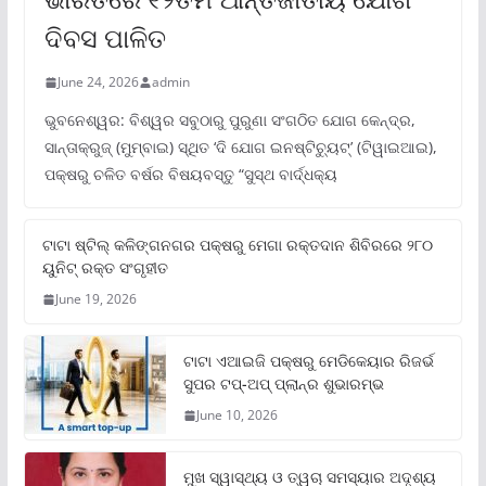
ଦିବସ ପାଳିତ
June 24, 2026
admin
ଭୁବନେଶ୍ୱର: ବିଶ୍ୱର ସବୁଠାରୁ ପୁରୁଣା ସଂଗଠିତ ଯୋଗ କେନ୍ଦ୍ର,
ସାନ୍ତାକ୍ରୁଜ୍ (ମୁମ୍ବାଇ) ସ୍ଥିତ ‘ଦି ଯୋଗ ଇନଷ୍ଟିଚ୍ୟୁଟ୍‌’ (ଟିୱାଇଆଇ),
ପକ୍ଷରୁ ଚଳିତ ବର୍ଷର ବିଷୟବସ୍ତୁ “ସୁସ୍ଥ ବାର୍ଦ୍ଧକ୍ୟ
ଟାଟା ଷ୍ଟିଲ୍‌ କଳିଙ୍ଗନଗର ପକ୍ଷରୁ ମେଗା ରକ୍ତଦାନ ଶିବିରରେ ୨୮୦
ୟୁନିଟ୍‌ ରକ୍ତ ସଂଗୃହୀତ
June 19, 2026
ଟାଟା ଏଆଇଜି ପକ୍ଷରୁ ମେଡିକେୟାର ରିଜର୍ଭ
ସୁପର ଟପ୍‌-ଅପ୍ ପ୍ଲାନ୍‌ର ଶୁଭାରମ୍ଭ
June 10, 2026
ମୁଖ ସ୍ୱାସ୍ଥ୍ୟ ଓ ତ୍ୱଚା ସମସ୍ୟାର ଅଦୃଶ୍ୟ