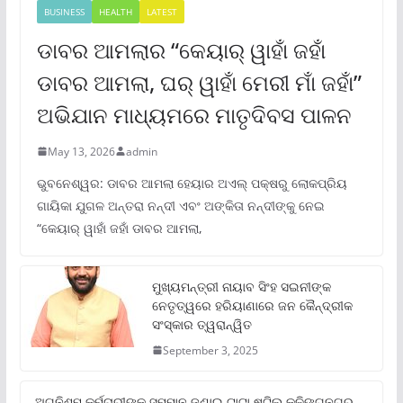
BUSINESS
HEALTH
LATEST
ଡାବର ଆମଲାର “କେୟାର୍ ୱାହାଁ ଜହାଁ
ଡାବର ଆମଲା, ଘର୍ ୱାହାଁ ମେରୀ ମାଁ ଜହାଁ”
ଅଭିଯାନ ମାଧ୍ୟମରେ ମାତୃଦିବସ ପାଳନ
May 13, 2026
admin
ଭୁବନେଶ୍ୱର: ଡାବର ଆମଲା ହେୟାର ଅଏଲ୍ ପକ୍ଷରୁ ଲୋକପ୍ରିୟ
ଗାୟିକା ଯୁଗଳ ଅନ୍ତରା ନନ୍ଦୀ ଏବଂ ଅଙ୍କିତା ନନ୍ଦୀଙ୍କୁ ନେଇ
“କେୟାର୍ ୱାହାଁ ଜହାଁ ଡାବର ଆମଲା,
ମୁଖ୍ୟମନ୍ତ୍ରୀ ନାୟାବ ସିଂହ ସଇନୀଙ୍କ
ନେତୃତ୍ୱରେ ହରିୟାଣାରେ ଜନ କୈନ୍ଦ୍ରୀକ
ସଂସ୍କାର ତ୍ୱରାନ୍ୱିତ
September 3, 2025
ଅଗ୍ନିଶମ କର୍ମଚାରୀଙ୍କୁ ସମ୍ମାନ ଜଣାଇ ଟାଟା ଷ୍ଟିଲ କଳିଙ୍ଗନଗର