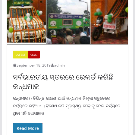
LATEST
ରାଜ୍ୟ
September 18, 2019
admin
ସର୍ବଭାରତୀୟ ସ୍ତରରେ ରେକର୍ଡ କରିଛି
କନ୍ଧମାଳ
କନ୍ଧମାଳ () ବିଭିନ୍ନ କାରଣ ପାଇଁ କନ୍ଧମାଳ ଜିଲ୍ଲା ସବୁବେଳେ
ଚର୍ଚ୍ଚାରେ ରହିଥାଏ । ବିଶେଷ କରି ସ୍ବାସ୍ଥ୍ୟ ସେବାକୁ ନେଇ ଚର୍ଚ୍ଚାରେ
ଥିବା ଏହି ବଣପାହାଡ
Read More