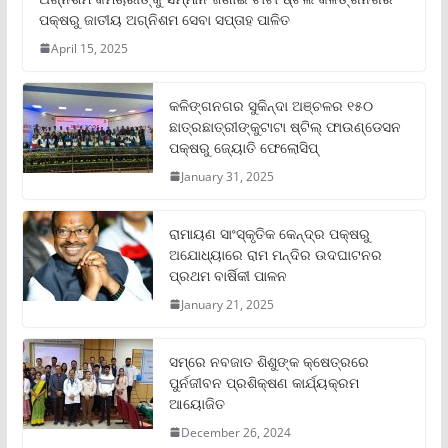
ପକ୍ଷରୁ ଜାତୀୟ ଅଗ୍ନିଶମ ସେବା ସପ୍ତାହ ପାଳିତ
April 15, 2025
କଳିଙ୍ଗନଗର ସୁକିନ୍ଦା ଅଞ୍ଚଳର ୧୫୦
ଛାତ୍ରଛାତ୍ରୀଙ୍କୁଟାଟା ଷ୍ଟିଲ୍ ଫାଉଣ୍ଡେସନ
ପକ୍ଷରୁ ଜ୍ୟୋତି ଫେଲୋସିପ୍‌
January 31, 2025
ରାମାୟଣ ସାଂସ୍କୃତିକ କେନ୍ଦ୍ର ପକ୍ଷରୁ
ଅଯୋଧ୍ୟାରେ ରାମ ମନ୍ଦିର ଉଦଘାଟନର
ପ୍ରଥମ ବାର୍ଷିକୀ ପାଳନ
January 21, 2025
ସମ୍‌ରେ ନବଜାତ ଶିଶୁଙ୍କ କ୍ଷେତ୍ରରେ
ପୁର୍ନଜୀବନ ପ୍ରଶିକ୍ଷଣ କାର୍ଯ୍ୟକ୍ରମ
ଆୟୋଜିତ
December 26, 2024