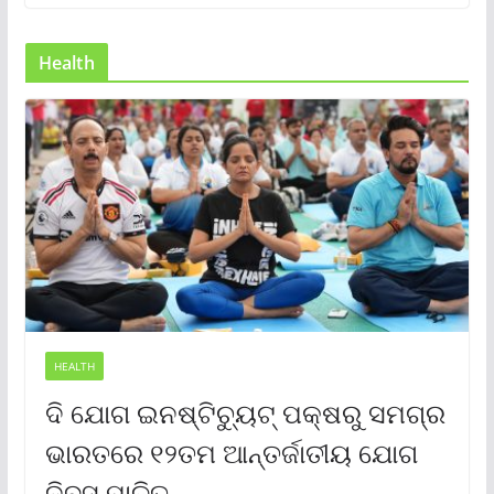
Health
HEALTH
ଦି ଯୋଗ ଇନଷ୍ଟିଚ୍ୟୁଟ୍ ପକ୍ଷରୁ ସମଗ୍ର
ଭାରତରେ ୧୨ତମ ଆନ୍ତର୍ଜାତୀୟ ଯୋଗ
ଦିବସ ପାଳିତ