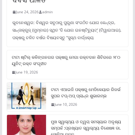
June 24, 2026
admin
ଭୁବନେଶ୍ୱର: ବିଶ୍ୱର ସବୁଠାରୁ ପୁରୁଣା ସଂଗଠିତ ଯୋଗ କେନ୍ଦ୍ର,
ସାନ୍ତାକ୍ରୁଜ୍ (ମୁମ୍ବାଇ) ସ୍ଥିତ ‘ଦି ଯୋଗ ଇନଷ୍ଟିଚ୍ୟୁଟ୍‌’ (ଟିୱାଇଆଇ),
ପକ୍ଷରୁ ଚଳିତ ବର୍ଷର ବିଷୟବସ୍ତୁ “ସୁସ୍ଥ ବାର୍ଦ୍ଧକ୍ୟ
ଟାଟା ଷ୍ଟିଲ୍‌ କଳିଙ୍ଗନଗର ପକ୍ଷରୁ ମେଗା ରକ୍ତଦାନ ଶିବିରରେ ୨୮୦
ୟୁନିଟ୍‌ ରକ୍ତ ସଂଗୃହୀତ
June 19, 2026
ଟାଟା ଏଆଇଜି ପକ୍ଷରୁ ମେଡିକେୟାର ରିଜର୍ଭ
ସୁପର ଟପ୍‌-ଅପ୍ ପ୍ଲାନ୍‌ର ଶୁଭାରମ୍ଭ
June 10, 2026
ମୁଖ ସ୍ୱାସ୍ଥ୍ୟ ଓ ତ୍ୱଚା ସମସ୍ୟାର ଅଦୃଶ୍ୟ
ସମ୍ପର୍କ :ପ୍ରଖ୍ୟାତ ସ୍ୱାସ୍ଥ୍ୟ ବିଶେଷଜ୍ଞ ଡା.
ସୋନିଆ ଦତ୍ତ