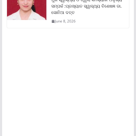
ସମ୍ପର୍କ :ପ୍ରଖ୍ୟାତ ସ୍ୱାସ୍ଥ୍ୟ ବିଶେଷଜ୍ଞ ଡା.
ସୋନିଆ ଦତ୍ତ
June 8, 2026