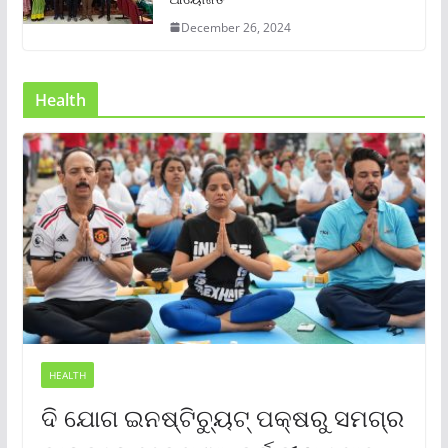
December 26, 2024
Health
HEALTH
ଦି ଯୋଗ ଇନଷ୍ଟିଚ୍ୟୁଟ୍ ପକ୍ଷରୁ ସମଗ୍ର