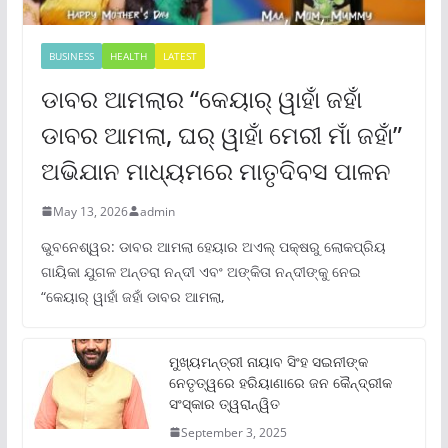
BUSINESS
HEALTH
LATEST
ଡାବର ଆମଲାର “କେୟାର୍ ୱାହାଁ ଜହାଁ
ଡାବର ଆମଲା, ଘର୍ ୱାହାଁ ମେରୀ ମାଁ ଜହାଁ”
ଅଭିଯାନ ମାଧ୍ୟମରେ ମାତୃଦିବସ ପାଳନ
May 13, 2026
admin
ଭୁବନେଶ୍ୱର: ଡାବର ଆମଲା ହେୟାର ଅଏଲ୍ ପକ୍ଷରୁ ଲୋକପ୍ରିୟ
ଗାୟିକା ଯୁଗଳ ଅନ୍ତରା ନନ୍ଦୀ ଏବଂ ଅଙ୍କିତା ନନ୍ଦୀଙ୍କୁ ନେଇ
“କେୟାର୍ ୱାହାଁ ଜହାଁ ଡାବର ଆମଲା,
ମୁଖ୍ୟମନ୍ତ୍ରୀ ନାୟାବ ସିଂହ ସଇନୀଙ୍କ
ନେତୃତ୍ୱରେ ହରିୟାଣାରେ ଜନ କୈନ୍ଦ୍ରୀକ
ସଂସ୍କାର ତ୍ୱରାନ୍ୱିତ
September 3, 2025