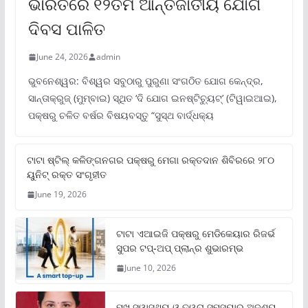
ଭାରତରେ ୧୨ତମ ଆନ୍ତର୍ଜାତୀୟ ଯୋଗ
ଦିବସ ପାଳିତ
June 24, 2026
admin
ଭୁବନେଶ୍ୱର: ବିଶ୍ୱର ସବୁଠାରୁ ପୁରୁଣା ସଂଗଠିତ ଯୋଗ କେନ୍ଦ୍ର,
ସାନ୍ତାକ୍ରୁଜ୍ (ମୁମ୍ବାଇ) ସ୍ଥିତ ‘ଦି ଯୋଗ ଇନଷ୍ଟିଚ୍ୟୁଟ୍‌’ (ଟିୱାଇଆଇ),
ପକ୍ଷରୁ ଚଳିତ ବର୍ଷର ବିଷୟବସ୍ତୁ “ସୁସ୍ଥ ବାର୍ଦ୍ଧକ୍ୟ
ଟାଟା ଷ୍ଟିଲ୍‌ କଳିଙ୍ଗନଗର ପକ୍ଷରୁ ମେଗା ରକ୍ତଦାନ ଶିବିରରେ ୨୮୦
ୟୁନିଟ୍‌ ରକ୍ତ ସଂଗୃହୀତ
June 19, 2026
ଟାଟା ଏଆଇଜି ପକ୍ଷରୁ ମେଡିକେୟାର ରିଜର୍ଭ
ସୁପର ଟପ୍‌-ଅପ୍ ପ୍ଲାନ୍‌ର ଶୁଭାରମ୍ଭ
June 10, 2026
ମୁଖ ସ୍ୱାସ୍ଥ୍ୟ ଓ ତ୍ୱଚା ସମସ୍ୟାର ଅଦୃଶ୍ୟ