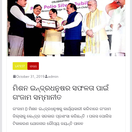
LATEST
ରାଜ୍ୟ
October 31, 2019
admin
ମିଶନ ଇନ୍ଦ୍ରଧନୁଷର ସଫଳତା ପାଇଁ
ଗଂଜାମ ସମ୍ମାନୀତ
ଗଂଜାମ () ମିଶନ ଇନ୍ଦ୍ରଧନୁଷକୁ କାର୍ଯ୍ୟକାରୀ କରିବାରେ ଗଂଜାମ
ଜିଲ୍ଲାକୁ କେନ୍ଦ୍ର ସରକାର ପ୍ରଶଂସା କରିଛନ୍ତି । ପଲସ ପୋଲିସ
ଟିକାକରଣ ଯୋଜନାର ରୌପ୍ୟ ଜୟନ୍ତି ପାଳନ