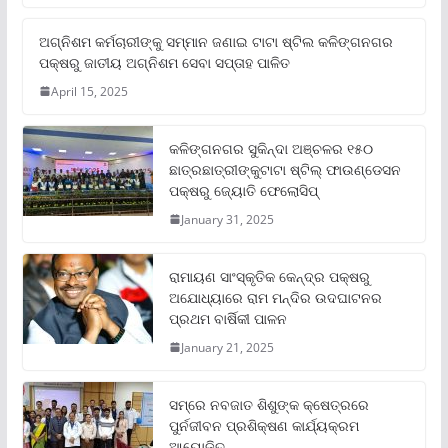
ଅଗ୍ନିଶମ କର୍ମଚାରୀଙ୍କୁ ସମ୍ମାନ ଜଣାଇ ଟାଟା ଷ୍ଟିଲ କଳିଙ୍ଗନଗର
ପକ୍ଷରୁ ଜାତୀୟ ଅଗ୍ନିଶମ ସେବା ସପ୍ତାହ ପାଳିତ
April 15, 2025
କଳିଙ୍ଗନଗର ସୁକିନ୍ଦା ଅଞ୍ଚଳର ୧୫୦
ଛାତ୍ରଛାତ୍ରୀଙ୍କୁଟାଟା ଷ୍ଟିଲ୍ ଫାଉଣ୍ଡେସନ
ପକ୍ଷରୁ ଜ୍ୟୋତି ଫେଲୋସିପ୍‌
January 31, 2025
ରାମାୟଣ ସାଂସ୍କୃତିକ କେନ୍ଦ୍ର ପକ୍ଷରୁ
ଅଯୋଧ୍ୟାରେ ରାମ ମନ୍ଦିର ଉଦଘାଟନର
ପ୍ରଥମ ବାର୍ଷିକୀ ପାଳନ
January 21, 2025
ସମ୍‌ରେ ନବଜାତ ଶିଶୁଙ୍କ କ୍ଷେତ୍ରରେ
ପୁର୍ନଜୀବନ ପ୍ରଶିକ୍ଷଣ କାର୍ଯ୍ୟକ୍ରମ
ଆୟୋଜିତ