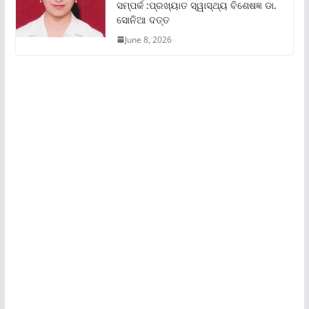
ସମ୍ପର୍କ :ପ୍ରଖ୍ୟାତ ସ୍ୱାସ୍ଥ୍ୟ ବିଶେଷଜ୍ଞ ଡା.
ସୋନିଆ ଦତ୍ତ
June 8, 2026