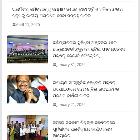
ଅଗ୍ନିଶମ କର୍ମଚାରୀଙ୍କୁ ସମ୍ମାନ ଜଣାଇ ଟାଟା ଷ୍ଟିଲ କଳିଙ୍ଗନଗର
ପକ୍ଷରୁ ଜାତୀୟ ଅଗ୍ନିଶମ ସେବା ସପ୍ତାହ ପାଳିତ
April 15, 2025
କଳିଙ୍ଗନଗର ସୁକିନ୍ଦା ଅଞ୍ଚଳର ୧୫୦
ଛାତ୍ରଛାତ୍ରୀଙ୍କୁଟାଟା ଷ୍ଟିଲ୍ ଫାଉଣ୍ଡେସନ
ପକ୍ଷରୁ ଜ୍ୟୋତି ଫେଲୋସିପ୍‌
January 31, 2025
ରାମାୟଣ ସାଂସ୍କୃତିକ କେନ୍ଦ୍ର ପକ୍ଷରୁ
ଅଯୋଧ୍ୟାରେ ରାମ ମନ୍ଦିର ଉଦଘାଟନର
ପ୍ରଥମ ବାର୍ଷିକୀ ପାଳନ
January 21, 2025
ସମ୍‌ରେ ନବଜାତ ଶିଶୁଙ୍କ କ୍ଷେତ୍ରରେ
ପୁର୍ନଜୀବନ ପ୍ରଶିକ୍ଷଣ କାର୍ଯ୍ୟକ୍ରମ
ଆୟୋଜିତ