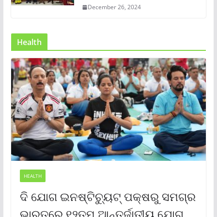
December 26, 2024
Health
HEALTH
ଦି ଯୋଗ ଇନଷ୍ଟିଚ୍ୟୁଟ୍ ପକ୍ଷରୁ ସମଗ୍ର
ଭାରତରେ ୧୨ତମ ଆନ୍ତର୍ଜାତୀୟ ଯୋଗ