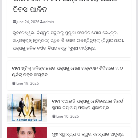
ଦିବସ ପାଳିତ
June 24, 2026
admin
ଭୁବନେଶ୍ୱର: ବିଶ୍ୱର ସବୁଠାରୁ ପୁରୁଣା ସଂଗଠିତ ଯୋଗ କେନ୍ଦ୍ର,
ସାନ୍ତାକ୍ରୁଜ୍ (ମୁମ୍ବାଇ) ସ୍ଥିତ ‘ଦି ଯୋଗ ଇନଷ୍ଟିଚ୍ୟୁଟ୍‌’ (ଟିୱାଇଆଇ),
ପକ୍ଷରୁ ଚଳିତ ବର୍ଷର ବିଷୟବସ୍ତୁ “ସୁସ୍ଥ ବାର୍ଦ୍ଧକ୍ୟ
ଟାଟା ଷ୍ଟିଲ୍‌ କଳିଙ୍ଗନଗର ପକ୍ଷରୁ ମେଗା ରକ୍ତଦାନ ଶିବିରରେ ୨୮୦
ୟୁନିଟ୍‌ ରକ୍ତ ସଂଗୃହୀତ
June 19, 2026
ଟାଟା ଏଆଇଜି ପକ୍ଷରୁ ମେଡିକେୟାର ରିଜର୍ଭ
ସୁପର ଟପ୍‌-ଅପ୍ ପ୍ଲାନ୍‌ର ଶୁଭାରମ୍ଭ
June 10, 2026
ମୁଖ ସ୍ୱାସ୍ଥ୍ୟ ଓ ତ୍ୱଚା ସମସ୍ୟାର ଅଦୃଶ୍ୟ