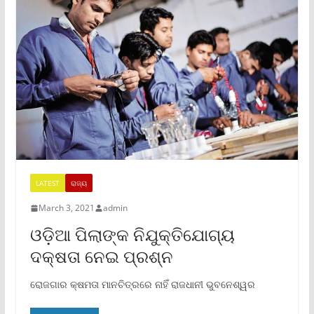
LATEST
ରାଜ୍ୟ
March 3, 2021
admin
ଓଡ଼ିଆ ପିଲାଙ୍କ ନିଯୁକ୍ତିଯୋଗ୍ୟ
ଦକ୍ଷତା ନେଇ ପ୍ରଶ୍ନ
ରୋଜଗାର କ୍ଷମତା ମାନଚିତ୍ରରେ ନାହିଁ ରାଜଧାନୀ ଭୁବନେଶ୍ୱର