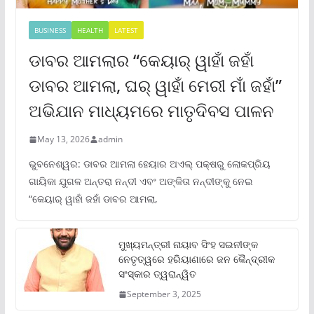
BUSINESS
HEALTH
LATEST
ଡାବର ଆମଲାର “କେୟାର୍ ୱାହାଁ ଜହାଁ
ଡାବର ଆମଲା, ଘର୍ ୱାହାଁ ମେରୀ ମାଁ ଜହାଁ”
ଅଭିଯାନ ମାଧ୍ୟମରେ ମାତୃଦିବସ ପାଳନ
May 13, 2026
admin
ଭୁବନେଶ୍ୱର: ଡାବର ଆମଲା ହେୟାର ଅଏଲ୍ ପକ୍ଷରୁ ଲୋକପ୍ରିୟ
ଗାୟିକା ଯୁଗଳ ଅନ୍ତରା ନନ୍ଦୀ ଏବଂ ଅଙ୍କିତା ନନ୍ଦୀଙ୍କୁ ନେଇ
“କେୟାର୍ ୱାହାଁ ଜହାଁ ଡାବର ଆମଲା,
ମୁଖ୍ୟମନ୍ତ୍ରୀ ନାୟାବ ସିଂହ ସଇନୀଙ୍କ
ନେତୃତ୍ୱରେ ହରିୟାଣାରେ ଜନ କୈନ୍ଦ୍ରୀକ
ସଂସ୍କାର ତ୍ୱରାନ୍ୱିତ
September 3, 2025