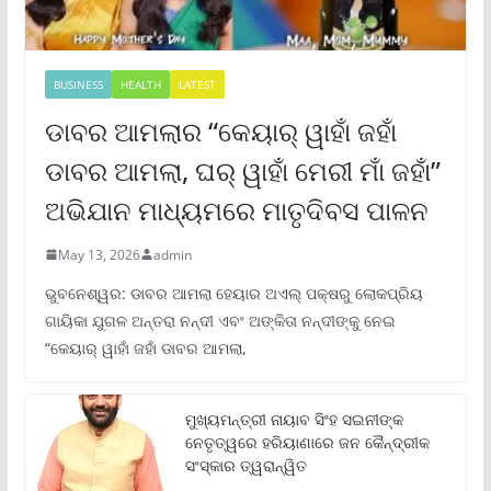
BUSINESS
HEALTH
LATEST
ଡାବର ଆମଲାର “କେୟାର୍ ୱାହାଁ ଜହାଁ
ଡାବର ଆମଲା, ଘର୍ ୱାହାଁ ମେରୀ ମାଁ ଜହାଁ”
ଅଭିଯାନ ମାଧ୍ୟମରେ ମାତୃଦିବସ ପାଳନ
May 13, 2026
admin
ଭୁବନେଶ୍ୱର: ଡାବର ଆମଲା ହେୟାର ଅଏଲ୍ ପକ୍ଷରୁ ଲୋକପ୍ରିୟ
ଗାୟିକା ଯୁଗଳ ଅନ୍ତରା ନନ୍ଦୀ ଏବଂ ଅଙ୍କିତା ନନ୍ଦୀଙ୍କୁ ନେଇ
“କେୟାର୍ ୱାହାଁ ଜହାଁ ଡାବର ଆମଲା,
ମୁଖ୍ୟମନ୍ତ୍ରୀ ନାୟାବ ସିଂହ ସଇନୀଙ୍କ
ନେତୃତ୍ୱରେ ହରିୟାଣାରେ ଜନ କୈନ୍ଦ୍ରୀକ
ସଂସ୍କାର ତ୍ୱରାନ୍ୱିତ