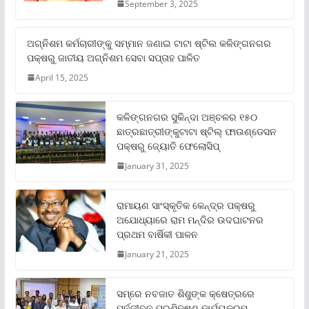
September 3, 2025
ଅଗ୍ନିଶମ କର୍ମଚାରୀଙ୍କୁ ସମ୍ମାନ ଜଣାଇ ଟାଟା ଷ୍ଟିଲ କଳିଙ୍ଗନଗର
ପକ୍ଷରୁ ଜାତୀୟ ଅଗ୍ନିଶମ ସେବା ସପ୍ତାହ ପାଳିତ
April 15, 2025
କଳିଙ୍ଗନଗର ସୁକିନ୍ଦା ଅଞ୍ଚଳର ୧୫୦
ଛାତ୍ରଛାତ୍ରୀଙ୍କୁଟାଟା ଷ୍ଟିଲ୍ ଫାଉଣ୍ଡେସନ
ପକ୍ଷରୁ ଜ୍ୟୋତି ଫେଲୋସିପ୍‌
January 31, 2025
ରାମାୟଣ ସାଂସ୍କୃତିକ କେନ୍ଦ୍ର ପକ୍ଷରୁ
ଅଯୋଧ୍ୟାରେ ରାମ ମନ୍ଦିର ଉଦଘାଟନର
ପ୍ରଥମ ବାର୍ଷିକୀ ପାଳନ
January 21, 2025
ସମ୍‌ରେ ନବଜାତ ଶିଶୁଙ୍କ କ୍ଷେତ୍ରରେ
ପୁର୍ନଜୀବନ ପ୍ରଶିକ୍ଷଣ କାର୍ଯ୍ୟକ୍ରମ