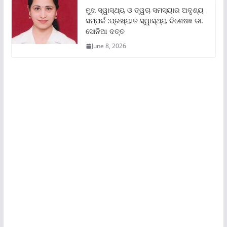
ମୁଖ ସ୍ୱାସ୍ଥ୍ୟ ଓ ତ୍ୱଚା ସମସ୍ୟାର ଅଦୃଶ୍ୟ
ସମ୍ପର୍କ :ପ୍ରଖ୍ୟାତ ସ୍ୱାସ୍ଥ୍ୟ ବିଶେଷଜ୍ଞ ଡା.
ସୋନିଆ ଦତ୍ତ
June 8, 2026