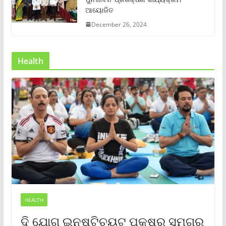
ଆୟୋଜିତ
December 26, 2024
Health
HEALTH
ଦି ଯୋଗ ଇନଷ୍ଟିଚ୍ୟୁଟ୍ ପକ୍ଷରୁ ସମଗ୍ର