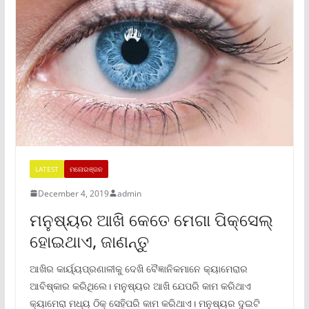
LATEST
ମନୋରଞ୍ଜନ
December 4, 2019
admin
ମନୁଷ୍ୟର ଆଖି କେତେ ମେଗା ପିକ୍ସେଲ୍
ହୋଇଥାଏ, ଜାଣନ୍ତୁ
ଆଖିର କାର୍ୟ୍ୟପ୍ରଣାଳୀକୁ ଦେଖି ବୈଜ୍ଞାନିକମାନେ କ୍ୟାମେରାର
ଆବିଷ୍କାର କରିଥିଲେ। ମନୁଷ୍ୟର ଆଖି ଯେପରି କାମ କରିଥାଏ
କ୍ୟାମେରା ମଧ୍ୟ ଠିକ୍ ସେହିପରି କାମ କରିଥାଏ। ମନୁଷ୍ୟର ଦୁଇଟି