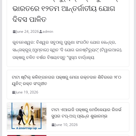
ଭାରତରେ ୧୨ତମ ଆନ୍ତର୍ଜାତୀୟ ଯୋଗ
ଦିବସ ପାଳିତ
June 24, 2026
admin
ଭୁବନେଶ୍ୱର: ବିଶ୍ୱର ସବୁଠାରୁ ପୁରୁଣା ସଂଗଠିତ ଯୋଗ କେନ୍ଦ୍ର,
ସାନ୍ତାକ୍ରୁଜ୍ (ମୁମ୍ବାଇ) ସ୍ଥିତ ‘ଦି ଯୋଗ ଇନଷ୍ଟିଚ୍ୟୁଟ୍‌’ (ଟିୱାଇଆଇ),
ପକ୍ଷରୁ ଚଳିତ ବର୍ଷର ବିଷୟବସ୍ତୁ “ସୁସ୍ଥ ବାର୍ଦ୍ଧକ୍ୟ
ଟାଟା ଷ୍ଟିଲ୍‌ କଳିଙ୍ଗନଗର ପକ୍ଷରୁ ମେଗା ରକ୍ତଦାନ ଶିବିରରେ ୨୮୦
ୟୁନିଟ୍‌ ରକ୍ତ ସଂଗୃହୀତ
June 19, 2026
ଟାଟା ଏଆଇଜି ପକ୍ଷରୁ ମେଡିକେୟାର ରିଜର୍ଭ
ସୁପର ଟପ୍‌-ଅପ୍ ପ୍ଲାନ୍‌ର ଶୁଭାରମ୍ଭ
June 10, 2026