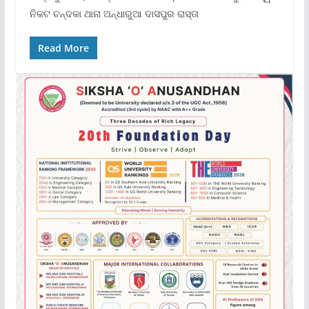
ନିକଟ ଚନ୍ଦକା ଥାନା ଅନ୍ଧାରୁଆ ଦାସପୁର ରାସ୍ତା
Read More