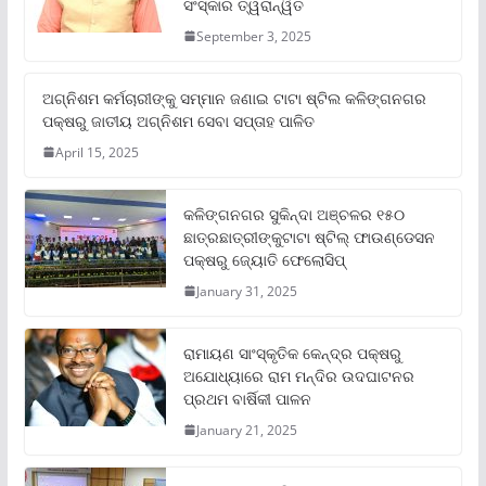
ସଂସ୍କାର ତ୍ୱରାନ୍ୱିତ
September 3, 2025
ଅଗ୍ନିଶମ କର୍ମଚାରୀଙ୍କୁ ସମ୍ମାନ ଜଣାଇ ଟାଟା ଷ୍ଟିଲ କଳିଙ୍ଗନଗର
ପକ୍ଷରୁ ଜାତୀୟ ଅଗ୍ନିଶମ ସେବା ସପ୍ତାହ ପାଳିତ
April 15, 2025
କଳିଙ୍ଗନଗର ସୁକିନ୍ଦା ଅଞ୍ଚଳର ୧୫୦
ଛାତ୍ରଛାତ୍ରୀଙ୍କୁଟାଟା ଷ୍ଟିଲ୍ ଫାଉଣ୍ଡେସନ
ପକ୍ଷରୁ ଜ୍ୟୋତି ଫେଲୋସିପ୍‌
January 31, 2025
ରାମାୟଣ ସାଂସ୍କୃତିକ କେନ୍ଦ୍ର ପକ୍ଷରୁ
ଅଯୋଧ୍ୟାରେ ରାମ ମନ୍ଦିର ଉଦଘାଟନର
ପ୍ରଥମ ବାର୍ଷିକୀ ପାଳନ
January 21, 2025