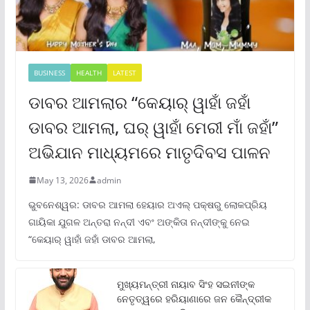
BUSINESS
HEALTH
LATEST
ଡାବର ଆମଲାର “କେୟାର୍ ୱାହାଁ ଜହାଁ
ଡାବର ଆମଲା, ଘର୍ ୱାହାଁ ମେରୀ ମାଁ ଜହାଁ”
ଅଭିଯାନ ମାଧ୍ୟମରେ ମାତୃଦିବସ ପାଳନ
May 13, 2026
admin
ଭୁବନେଶ୍ୱର: ଡାବର ଆମଲା ହେୟାର ଅଏଲ୍ ପକ୍ଷରୁ ଲୋକପ୍ରିୟ
ଗାୟିକା ଯୁଗଳ ଅନ୍ତରା ନନ୍ଦୀ ଏବଂ ଅଙ୍କିତା ନନ୍ଦୀଙ୍କୁ ନେଇ
“କେୟାର୍ ୱାହାଁ ଜହାଁ ଡାବର ଆମଲା,
ମୁଖ୍ୟମନ୍ତ୍ରୀ ନାୟାବ ସିଂହ ସଇନୀଙ୍କ
ନେତୃତ୍ୱରେ ହରିୟାଣାରେ ଜନ କୈନ୍ଦ୍ରୀକ