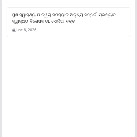
ମୁଖ ସ୍ୱାସ୍ଥ୍ୟ ଓ ତ୍ୱଚା ସମସ୍ୟାର ଅଦୃଶ୍ୟ ସମ୍ପର୍କ :ପ୍ରଖ୍ୟାତ
ସ୍ୱାସ୍ଥ୍ୟ ବିଶେଷଜ୍ଞ ଡା. ସୋନିଆ ଦତ୍ତ
June 8, 2026