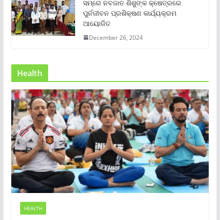
ସମ୍‌ରେ ନବଜାତ ଶିଶୁଙ୍କ କ୍ଷେତ୍ରରେ
ପୁର୍ନଜୀବନ ପ୍ରଶିକ୍ଷଣ କାର୍ଯ୍ୟକ୍ରମ
ଆୟୋଜିତ
December 26, 2024
Health
HEALTH