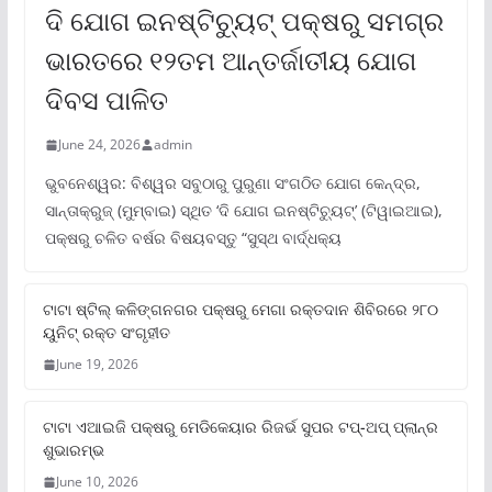
ଦି ଯୋଗ ଇନଷ୍ଟିଚ୍ୟୁଟ୍ ପକ୍ଷରୁ ସମଗ୍ର
ଭାରତରେ ୧୨ତମ ଆନ୍ତର୍ଜାତୀୟ ଯୋଗ
ଦିବସ ପାଳିତ
June 24, 2026
admin
ଭୁବନେଶ୍ୱର: ବିଶ୍ୱର ସବୁଠାରୁ ପୁରୁଣା ସଂଗଠିତ ଯୋଗ କେନ୍ଦ୍ର,
ସାନ୍ତାକ୍ରୁଜ୍ (ମୁମ୍ବାଇ) ସ୍ଥିତ ‘ଦି ଯୋଗ ଇନଷ୍ଟିଚ୍ୟୁଟ୍‌’ (ଟିୱାଇଆଇ),
ପକ୍ଷରୁ ଚଳିତ ବର୍ଷର ବିଷୟବସ୍ତୁ “ସୁସ୍ଥ ବାର୍ଦ୍ଧକ୍ୟ
ଟାଟା ଷ୍ଟିଲ୍‌ କଳିଙ୍ଗନଗର ପକ୍ଷରୁ ମେଗା ରକ୍ତଦାନ ଶିବିରରେ ୨୮୦
ୟୁନିଟ୍‌ ରକ୍ତ ସଂଗୃହୀତ
June 19, 2026
ଟାଟା ଏଆଇଜି ପକ୍ଷରୁ ମେଡିକେୟାର ରିଜର୍ଭ ସୁପର ଟପ୍‌-ଅପ୍ ପ୍ଲାନ୍‌ର
ଶୁଭାରମ୍ଭ
June 10, 2026