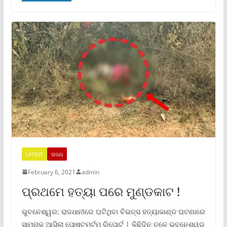
LATEST
ରାଜ୍ୟ
February 6, 2021
admin
ପ୍ରଥମେ ହତ୍ୟା ପରେ ମୁଣ୍ଡକାଟ !
ଭୁବନେଶ୍ୱର: ରାଜଧାନୀରେ ଘଟିଥିବା ବିଭତ୍ସ ହତ୍ୟାକାଣ୍ଡ ଘଟଣାରେ
ସାମ୍ନାକୁ ଆସିଲା ପୋଷ୍ଟମର୍ଟମ ରିପୋର୍ଟ | କିଛିଦିନ ତଳେ ଭୁବନେଶ୍ୱର