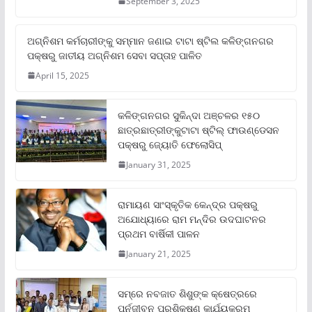
September 3, 2025
ଅଗ୍ନିଶମ କର୍ମଚାରୀଙ୍କୁ ସମ୍ମାନ ଜଣାଇ ଟାଟା ଷ୍ଟିଲ କଳିଙ୍ଗନଗର
ପକ୍ଷରୁ ଜାତୀୟ ଅଗ୍ନିଶମ ସେବା ସପ୍ତାହ ପାଳିତ
April 15, 2025
କଳିଙ୍ଗନଗର ସୁକିନ୍ଦା ଅଞ୍ଚଳର ୧୫୦
ଛାତ୍ରଛାତ୍ରୀଙ୍କୁଟାଟା ଷ୍ଟିଲ୍ ଫାଉଣ୍ଡେସନ
ପକ୍ଷରୁ ଜ୍ୟୋତି ଫେଲୋସିପ୍‌
January 31, 2025
ରାମାୟଣ ସାଂସ୍କୃତିକ କେନ୍ଦ୍ର ପକ୍ଷରୁ
ଅଯୋଧ୍ୟାରେ ରାମ ମନ୍ଦିର ଉଦଘାଟନର
ପ୍ରଥମ ବାର୍ଷିକୀ ପାଳନ
January 21, 2025
ସମ୍‌ରେ ନବଜାତ ଶିଶୁଙ୍କ କ୍ଷେତ୍ରରେ
ପୁର୍ନଜୀବନ ପ୍ରଶିକ୍ଷଣ କାର୍ଯ୍ୟକ୍ରମ