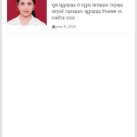
ମୁଖ ସ୍ୱାସ୍ଥ୍ୟ ଓ ତ୍ୱଚା ସମସ୍ୟାର ଅଦୃଶ୍ୟ
ସମ୍ପର୍କ :ପ୍ରଖ୍ୟାତ ସ୍ୱାସ୍ଥ୍ୟ ବିଶେଷଜ୍ଞ ଡା.
ସୋନିଆ ଦତ୍ତ
June 8, 2026