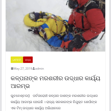
LATEST
ରାଜ୍ୟ
May 27, 2019
admin
କଳ୍ପନାଙ୍କ ମରଶରୀର ଉଦ୍ଧାର କାର୍ୟ୍ୟ
ଆରମ୍ଭ
ଭୁବନେଶ୍ବର() ପର୍ବତାରୋହୀ କଳ୍ପନା ଦାଶଙ୍କ ମରଶରୀର ଉଦ୍ଧାର
କାର୍ୟ୍ୟ ଆରମ୍ଭ ହୋଇଛି । ରାଜ୍ୟ ସରକାରଙ୍କ ନିଯୁକ୍ତ ଶେର୍ପାଙ୍କ
ଏକ ଟିମ୍ ଉଦ୍ଧାର କାର୍ୟ୍ୟ ଅଭିଯାନରେ