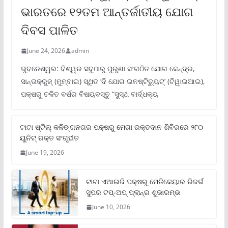
ଭାରତରେ ୧୨ତମ ଆନ୍ତର୍ଜାତୀୟ ଯୋଗ
ଦିବସ ପାଳିତ
June 24, 2026
admin
ଭୁବନେଶ୍ୱର: ବିଶ୍ୱର ସବୁଠାରୁ ପୁରୁଣା ସଂଗଠିତ ଯୋଗ କେନ୍ଦ୍ର,
ସାନ୍ତାକ୍ରୁଜ୍ (ମୁମ୍ବାଇ) ସ୍ଥିତ ‘ଦି ଯୋଗ ଇନଷ୍ଟିଚ୍ୟୁଟ୍‌’ (ଟିୱାଇଆଇ),
ପକ୍ଷରୁ ଚଳିତ ବର୍ଷର ବିଷୟବସ୍ତୁ “ସୁସ୍ଥ ବାର୍ଦ୍ଧକ୍ୟ
ଟାଟା ଷ୍ଟିଲ୍‌ କଳିଙ୍ଗନଗର ପକ୍ଷରୁ ମେଗା ରକ୍ତଦାନ ଶିବିରରେ ୨୮୦
ୟୁନିଟ୍‌ ରକ୍ତ ସଂଗୃହୀତ
June 19, 2026
ଟାଟା ଏଆଇଜି ପକ୍ଷରୁ ମେଡିକେୟାର ରିଜର୍ଭ
ସୁପର ଟପ୍‌-ଅପ୍ ପ୍ଲାନ୍‌ର ଶୁଭାରମ୍ଭ
June 10, 2026