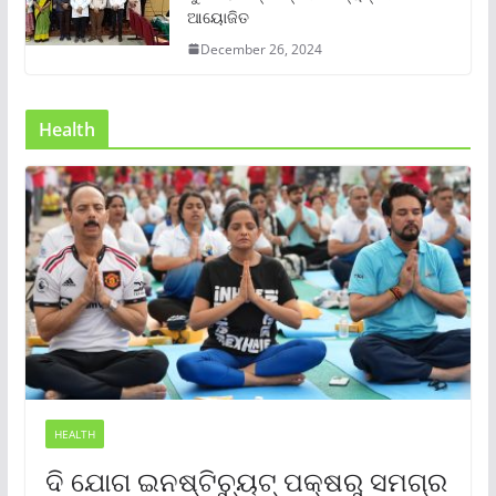
ଆୟୋଜିତ
December 26, 2024
Health
HEALTH
ଦି ଯୋଗ ଇନଷ୍ଟିଚ୍ୟୁଟ୍ ପକ୍ଷରୁ ସମଗ୍ର