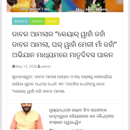
BUSINESS
HEALTH
LATEST
ଡାବର ଆମଲାର “କେୟାର୍ ୱାହାଁ ଜହାଁ
ଡାବର ଆମଲା, ଘର୍ ୱାହାଁ ମେରୀ ମାଁ ଜହାଁ”
ଅଭିଯାନ ମାଧ୍ୟମରେ ମାତୃଦିବସ ପାଳନ
May 13, 2026
admin
ଭୁବନେଶ୍ୱର: ଡାବର ଆମଲା ହେୟାର ଅଏଲ୍ ପକ୍ଷରୁ ଲୋକପ୍ରିୟ
ଗାୟିକା ଯୁଗଳ ଅନ୍ତରା ନନ୍ଦୀ ଏବଂ ଅଙ୍କିତା ନନ୍ଦୀଙ୍କୁ ନେଇ
“କେୟାର୍ ୱାହାଁ ଜହାଁ ଡାବର ଆମଲା,
ମୁଖ୍ୟମନ୍ତ୍ରୀ ନାୟାବ ସିଂହ ସଇନୀଙ୍କ
ନେତୃତ୍ୱରେ ହରିୟାଣାରେ ଜନ କୈନ୍ଦ୍ରୀକ
ସଂସ୍କାର ତ୍ୱରାନ୍ୱିତ