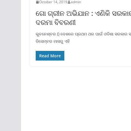
October 14, 2019
admin
ଗୋ ଗ୍ରୀନ ଅଭିଯାନ : ଏଣିକି ସରକାର
ଦରମା ବିବରଣୀ
ଭୁବନେଶ୍ବର () ଦେଶରେ ପ୍ରଥମ ଥର ପାଇଁ ଓଡିଶା ସରକାର ସରକ
ଡିସେମ୍ବର ମାସରୁ ଏହି
Read More