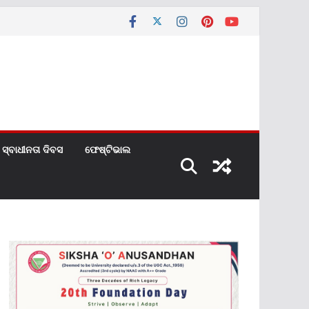
ସ୍ବାଧୀନତା ଦିବସ
ଫେଷ୍ଟିଭାଲ