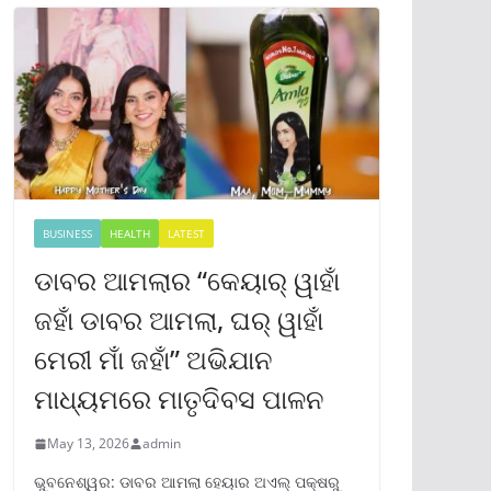
BUSINESS
HEALTH
LATEST
ଡାବର ଆମଲାର “କେୟାର୍ ୱାହାଁ
ଜହାଁ ଡାବର ଆମଲା, ଘର୍ ୱାହାଁ
ମେରୀ ମାଁ ଜହାଁ” ଅଭିଯାନ
ମାଧ୍ୟମରେ ମାତୃଦିବସ ପାଳନ
May 13, 2026
admin
ଭୁବନେଶ୍ୱର: ଡାବର ଆମଲା ହେୟାର ଅଏଲ୍ ପକ୍ଷରୁ