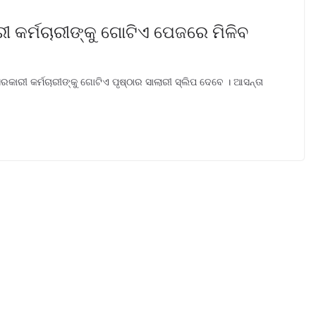
ୀ କର୍ମଚାରୀଙ୍କୁ ଗୋଟିଏ ପେଜରେ ମିଳିବ
ାରୀ କର୍ମଚାରୀଙ୍କୁ ଗୋଟିଏ ପୃଷ୍ଠାର ସାଲାରୀ ସ୍ଲିପ ଦେବେ । ଆସନ୍ତା