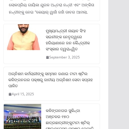
ଲୋକପ୍ରିୟ ଗାୟିକା ଯୁଗଳ ଅନ୍ତରା ନନ୍ଦୀ ଏବଂ ଅଙ୍କିତା
ନନ୍ଦୀଙ୍କୁ ନେଇ “କେୟାର୍ ୱାହାଁ ଜହାଁ ଡାବର ଆମଲା,
ମୁଖ୍ୟମନ୍ତ୍ରୀ ନାୟାବ ସିଂହ
ସଇନୀଙ୍କ ନେତୃତ୍ୱରେ
ହରିୟାଣାରେ ଜନ କୈନ୍ଦ୍ରୀକ
ସଂସ୍କାର ତ୍ୱରାନ୍ୱିତ
September 3, 2025
ଅଗ୍ନିଶମ କର୍ମଚାରୀଙ୍କୁ ସମ୍ମାନ ଜଣାଇ ଟାଟା ଷ୍ଟିଲ
କଳିଙ୍ଗନଗର ପକ୍ଷରୁ ଜାତୀୟ ଅଗ୍ନିଶମ ସେବା ସପ୍ତାହ
ପାଳିତ
April 15, 2025
କଳିଙ୍ଗନଗର ସୁକିନ୍ଦା
ଅଞ୍ଚଳର ୧୫୦
ଛାତ୍ରଛାତ୍ରୀଙ୍କୁଟାଟା ଷ୍ଟିଲ୍
ଫାଉଣ୍ଡେସନ ପକ୍ଷରୁ ଜ୍ୟୋତି