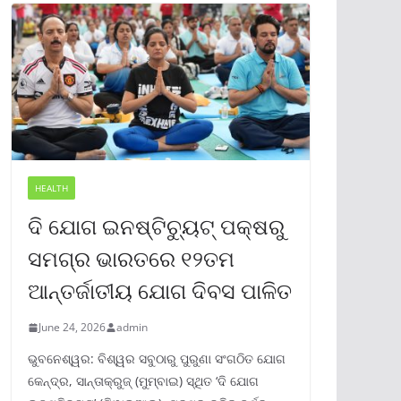
HEALTH
ଦି ଯୋଗ ଇନଷ୍ଟିଚ୍ୟୁଟ୍ ପକ୍ଷରୁ
ସମଗ୍ର ଭାରତରେ ୧୨ତମ
ଆନ୍ତର୍ଜାତୀୟ ଯୋଗ ଦିବସ ପାଳିତ
June 24, 2026
admin
ଭୁବନେଶ୍ୱର: ବିଶ୍ୱର ସବୁଠାରୁ ପୁରୁଣା ସଂଗଠିତ ଯୋଗ
କେନ୍ଦ୍ର, ସାନ୍ତାକ୍ରୁଜ୍ (ମୁମ୍ବାଇ) ସ୍ଥିତ ‘ଦି ଯୋଗ