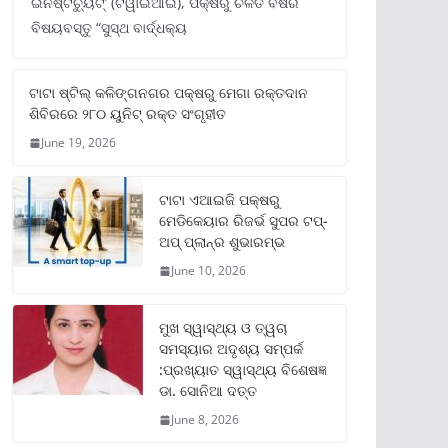
ଇନଷ୍ଟିଚ୍ୟୁଟ୍‌’ (ଟିୱାଇଆଇ), ପକ୍ଷରୁ ଚଳିତ ବର୍ଷର
ବିଷୟବସ୍ତୁ “ସୁସ୍ଥ ବାର୍ଦ୍ଧକ୍ୟ
ଟାଟା ଷ୍ଟିଲ୍‌ କଳିଙ୍ଗନଗର ପକ୍ଷରୁ ମେଗା ରକ୍ତଦାନ
ଶିବିରରେ ୨୮୦ ୟୁନିଟ୍‌ ରକ୍ତ ସଂଗୃହୀତ
June 19, 2026
ଟାଟା ଏଆଇଜି ପକ୍ଷରୁ
ମେଡିକେୟାର ରିଜର୍ଭ ସୁପର ଟପ୍‌-
ଅପ୍ ପ୍ଲାନ୍‌ର ଶୁଭାରମ୍ଭ
June 10, 2026
ମୁଖ ସ୍ୱାସ୍ଥ୍ୟ ଓ ତ୍ୱଚା
ସମସ୍ୟାର ଅଦୃଶ୍ୟ ସମ୍ପର୍କ
:ପ୍ରଖ୍ୟାତ ସ୍ୱାସ୍ଥ୍ୟ ବିଶେଷଜ୍ଞ
ଡା. ସୋନିଆ ଦତ୍ତ
June 8, 2026