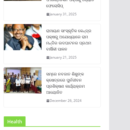
ଫେଲୋସିପ୍‌
January 31, 2025
ରାମାୟଣ ସାଂସ୍କୃତିକ କେନ୍ଦ୍ର
ପକ୍ଷରୁ ଅଯୋଧ୍ୟାରେ ରାମ
ମନ୍ଦିର ଉଦଘାଟନର ପ୍ରଥମ
ବାର୍ଷିକୀ ପାଳନ
January 21, 2025
ସମ୍‌ରେ ନବଜାତ ଶିଶୁଙ୍କ
କ୍ଷେତ୍ରରେ ପୁର୍ନଜୀବନ
ପ୍ରଶିକ୍ଷଣ କାର୍ଯ୍ୟକ୍ରମ
ଆୟୋଜିତ
December 26, 2024
Health