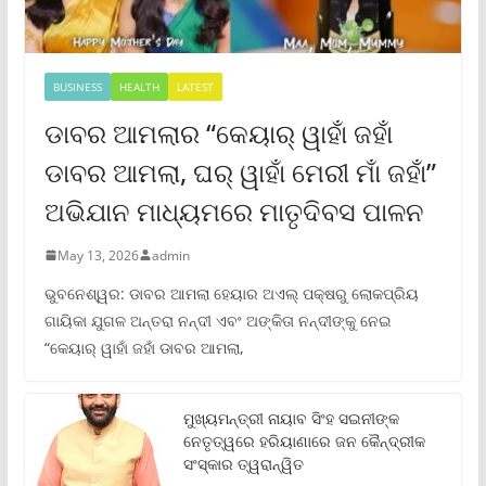
BUSINESS
HEALTH
LATEST
ଡାବର ଆମଲାର “କେୟାର୍ ୱାହାଁ ଜହାଁ
ଡାବର ଆମଲା, ଘର୍ ୱାହାଁ ମେରୀ ମାଁ ଜହାଁ”
ଅଭିଯାନ ମାଧ୍ୟମରେ ମାତୃଦିବସ ପାଳନ
May 13, 2026
admin
ଭୁବନେଶ୍ୱର: ଡାବର ଆମଲା ହେୟାର ଅଏଲ୍ ପକ୍ଷରୁ ଲୋକପ୍ରିୟ
ଗାୟିକା ଯୁଗଳ ଅନ୍ତରା ନନ୍ଦୀ ଏବଂ ଅଙ୍କିତା ନନ୍ଦୀଙ୍କୁ ନେଇ
“କେୟାର୍ ୱାହାଁ ଜହାଁ ଡାବର ଆମଲା,
ମୁଖ୍ୟମନ୍ତ୍ରୀ ନାୟାବ ସିଂହ ସଇନୀଙ୍କ
ନେତୃତ୍ୱରେ ହରିୟାଣାରେ ଜନ କୈନ୍ଦ୍ରୀକ
ସଂସ୍କାର ତ୍ୱରାନ୍ୱିତ