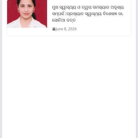
ମୁଖ ସ୍ୱାସ୍ଥ୍ୟ ଓ ତ୍ୱଚା ସମସ୍ୟାର ଅଦୃଶ୍ୟ
ସମ୍ପର୍କ :ପ୍ରଖ୍ୟାତ ସ୍ୱାସ୍ଥ୍ୟ ବିଶେଷଜ୍ଞ ଡା.
ସୋନିଆ ଦତ୍ତ
June 8, 2026