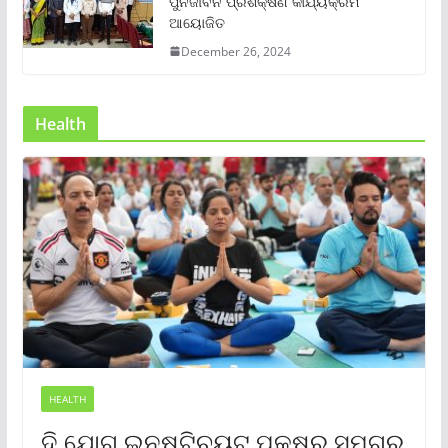
ପୁର୍ନଜୀବନ ପ୍ରଶିକ୍ଷଣ କାର୍ଯ୍ୟକ୍ରମ
ଆୟୋଜିତ
December 26, 2024
Health
HEALTH
ଦି ଯୋଗ ଇନଷ୍ଟିଚ୍ୟୁଟ୍ ପକ୍ଷରୁ ସମଗ୍ର