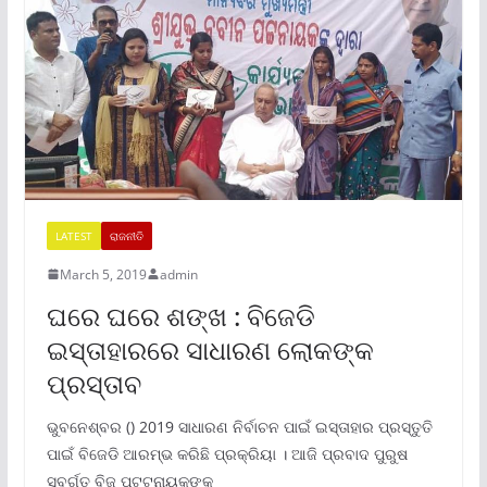
LATEST
ରାଜନୀତି
March 5, 2019
admin
ଘରେ ଘରେ ଶଙ୍ଖ : ବିଜେଡି
ଇସ୍ତାହାରରେ ସାଧାରଣ ଲୋକଙ୍କ
ପ୍ରସ୍ତାବ
ଭୁବନେଶ୍ବର () 2019 ସାଧାରଣ ନିର୍ବାଚନ ପାଇଁ ଇସ୍ତାହାର ପ୍ରସ୍ତୁତି
ପାଇଁ ବିଜେଡି ଆରମ୍ଭ କରିଛି ପ୍ରକ୍ରିୟା । ଆଜି ପ୍ରବାଦ ପୁରୁଷ
ସ୍ବର୍ଗତ ବିଜୁ ପଟ୍ଟନାୟକଙ୍କ