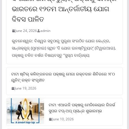
ଭାରତରେ ୧୨ତମ ଆନ୍ତର୍ଜାତୀୟ ଯୋଗ
ଦିବସ ପାଳିତ
June 24, 2026
admin
ଭୁବନେଶ୍ୱର: ବିଶ୍ୱର ସବୁଠାରୁ ପୁରୁଣା ସଂଗଠିତ ଯୋଗ କେନ୍ଦ୍ର,
ସାନ୍ତାକ୍ରୁଜ୍ (ମୁମ୍ବାଇ) ସ୍ଥିତ ‘ଦି ଯୋଗ ଇନଷ୍ଟିଚ୍ୟୁଟ୍‌’ (ଟିୱାଇଆଇ),
ପକ୍ଷରୁ ଚଳିତ ବର୍ଷର ବିଷୟବସ୍ତୁ “ସୁସ୍ଥ ବାର୍ଦ୍ଧକ୍ୟ
ଟାଟା ଷ୍ଟିଲ୍‌ କଳିଙ୍ଗନଗର ପକ୍ଷରୁ ମେଗା ରକ୍ତଦାନ ଶିବିରରେ ୨୮୦
ୟୁନିଟ୍‌ ରକ୍ତ ସଂଗୃହୀତ
June 19, 2026
ଟାଟା ଏଆଇଜି ପକ୍ଷରୁ ମେଡିକେୟାର ରିଜର୍ଭ
ସୁପର ଟପ୍‌-ଅପ୍ ପ୍ଲାନ୍‌ର ଶୁଭାରମ୍ଭ
June 10, 2026