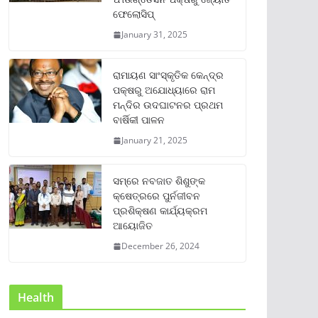
ଫେଲୋସିପ୍‌
January 31, 2025
ରାମାୟଣ ସାଂସ୍କୃତିକ କେନ୍ଦ୍ର
ପକ୍ଷରୁ ଅଯୋଧ୍ୟାରେ ରାମ
ମନ୍ଦିର ଉଦଘାଟନର ପ୍ରଥମ
ବାର୍ଷିକୀ ପାଳନ
January 21, 2025
ସମ୍‌ରେ ନବଜାତ ଶିଶୁଙ୍କ
କ୍ଷେତ୍ରରେ ପୁର୍ନଜୀବନ
ପ୍ରଶିକ୍ଷଣ କାର୍ଯ୍ୟକ୍ରମ
ଆୟୋଜିତ
December 26, 2024
Health