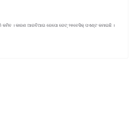
ି କମିବ । କାରଣ ଆରବିଆଇ ରେପୋ ରେଟ୍ ୨୫ବେସିକ୍ ପଏଣ୍ଟ କମାଇଛି ।