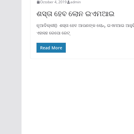
October 4, 2019
admin
ଶସ୍ତା ହେବ ଲୋନ ଇଏମଆଇ
ନୂଆଦିଲ୍ଲୀ() ଶସ୍ତା ହେବ ଆପଣଙ୍କ ଲୋନ୍, ଇଏମଆଇ ଆହୁର
ଏହାସହ ରେପୋ ରେଟ୍
Read More