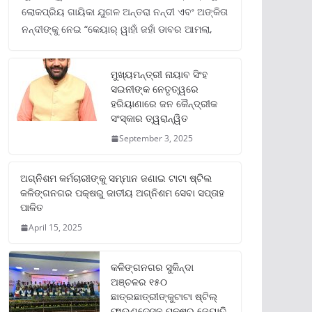
ଲୋକପ୍ରିୟ ଗାୟିକା ଯୁଗଳ ଅନ୍ତରା ନନ୍ଦୀ ଏବଂ ଅଙ୍କିତା
ନନ୍ଦୀଙ୍କୁ ନେଇ “କେୟାର୍ ୱାହାଁ ଜହାଁ ଡାବର ଆମଲା,
ମୁଖ୍ୟମନ୍ତ୍ରୀ ନାୟାବ ସିଂହ
ସଇନୀଙ୍କ ନେତୃତ୍ୱରେ
ହରିୟାଣାରେ ଜନ କୈନ୍ଦ୍ରୀକ
ସଂସ୍କାର ତ୍ୱରାନ୍ୱିତ
September 3, 2025
ଅଗ୍ନିଶମ କର୍ମଚାରୀଙ୍କୁ ସମ୍ମାନ ଜଣାଇ ଟାଟା ଷ୍ଟିଲ
କଳିଙ୍ଗନଗର ପକ୍ଷରୁ ଜାତୀୟ ଅଗ୍ନିଶମ ସେବା ସପ୍ତାହ
ପାଳିତ
April 15, 2025
କଳିଙ୍ଗନଗର ସୁକିନ୍ଦା
ଅଞ୍ଚଳର ୧୫୦
ଛାତ୍ରଛାତ୍ରୀଙ୍କୁଟାଟା ଷ୍ଟିଲ୍
ଫାଉଣ୍ଡେସନ ପକ୍ଷରୁ ଜ୍ୟୋତି