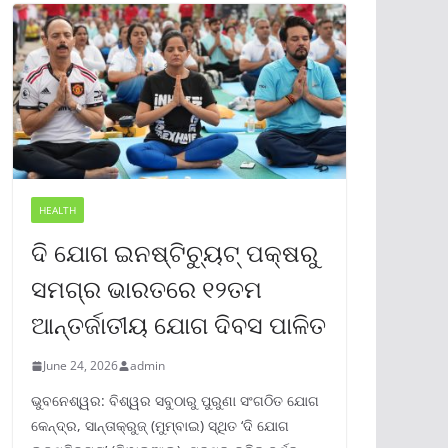
HEALTH
ଦି ଯୋଗ ଇନଷ୍ଟିଚ୍ୟୁଟ୍ ପକ୍ଷରୁ
ସମଗ୍ର ଭାରତରେ ୧୨ତମ
ଆନ୍ତର୍ଜାତୀୟ ଯୋଗ ଦିବସ ପାଳିତ
June 24, 2026
admin
ଭୁବନେଶ୍ୱର: ବିଶ୍ୱର ସବୁଠାରୁ ପୁରୁଣା ସଂଗଠିତ ଯୋଗ
କେନ୍ଦ୍ର, ସାନ୍ତାକ୍ରୁଜ୍ (ମୁମ୍ବାଇ) ସ୍ଥିତ ‘ଦି ଯୋଗ