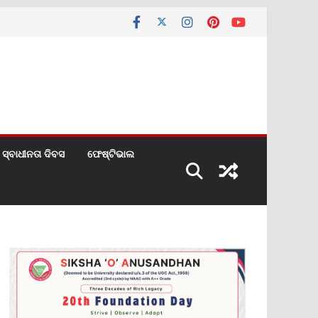
ସ୍ବାଧୀନତା ଦିବସ
ଫେଷ୍ଟିଭାଲ