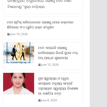
ଇନଷ୍ଟିଚ୍ୟୁଟ୍‌’ (ଟିୱାଇଆଇ), ପକ୍ଷରୁ ଚଳିତ ବର୍ଷର
ବିଷୟବସ୍ତୁ “ସୁସ୍ଥ ବାର୍ଦ୍ଧକ୍ୟ
ଟାଟା ଷ୍ଟିଲ୍‌ କଳିଙ୍ଗନଗର ପକ୍ଷରୁ ମେଗା ରକ୍ତଦାନ
ଶିବିରରେ ୨୮୦ ୟୁନିଟ୍‌ ରକ୍ତ ସଂଗୃହୀତ
June 19, 2026
ଟାଟା ଏଆଇଜି ପକ୍ଷରୁ
ମେଡିକେୟାର ରିଜର୍ଭ ସୁପର ଟପ୍‌-
ଅପ୍ ପ୍ଲାନ୍‌ର ଶୁଭାରମ୍ଭ
June 10, 2026
ମୁଖ ସ୍ୱାସ୍ଥ୍ୟ ଓ ତ୍ୱଚା
ସମସ୍ୟାର ଅଦୃଶ୍ୟ ସମ୍ପର୍କ
:ପ୍ରଖ୍ୟାତ ସ୍ୱାସ୍ଥ୍ୟ ବିଶେଷଜ୍ଞ
ଡା. ସୋନିଆ ଦତ୍ତ
June 8, 2026