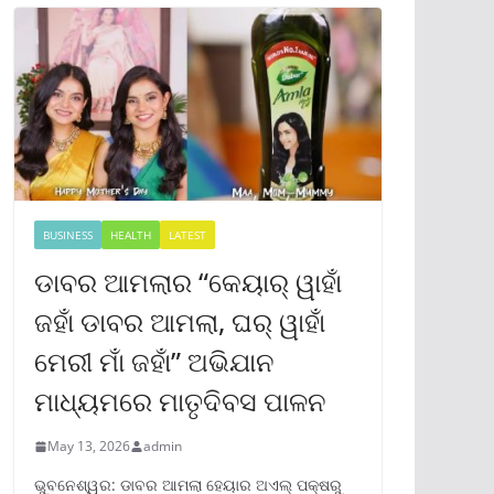
BUSINESS
HEALTH
LATEST
ଡାବର ଆମଲାର “କେୟାର୍ ୱାହାଁ
ଜହାଁ ଡାବର ଆମଲା, ଘର୍ ୱାହାଁ
ମେରୀ ମାଁ ଜହାଁ” ଅଭିଯାନ
ମାଧ୍ୟମରେ ମାତୃଦିବସ ପାଳନ
May 13, 2026
admin
ଭୁବନେଶ୍ୱର: ଡାବର ଆମଲା ହେୟାର ଅଏଲ୍ ପକ୍ଷରୁ