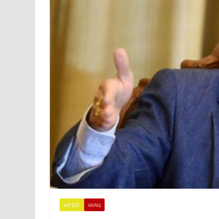
LATEST
ଜାତୀୟ