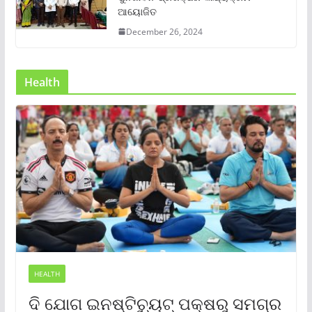
ଆୟୋଜିତ
December 26, 2024
Health
HEALTH
ଦି ଯୋଗ ଇନଷ୍ଟିଚ୍ୟୁଟ୍ ପକ୍ଷରୁ ସମଗ୍ର