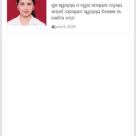
ମୁଖ ସ୍ୱାସ୍ଥ୍ୟ ଓ ତ୍ୱଚା ସମସ୍ୟାର ଅଦୃଶ୍ୟ
ସମ୍ପର୍କ :ପ୍ରଖ୍ୟାତ ସ୍ୱାସ୍ଥ୍ୟ ବିଶେଷଜ୍ଞ ଡା.
ସୋନିଆ ଦତ୍ତ
June 8, 2026