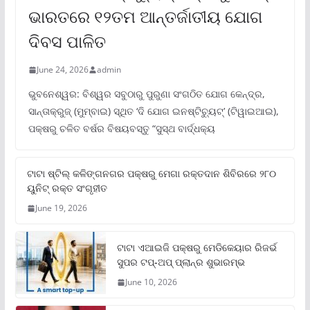
ଭାରତରେ ୧୨ତମ ଆନ୍ତର୍ଜାତୀୟ ଯୋଗ
ଦିବସ ପାଳିତ
June 24, 2026
admin
ଭୁବନେଶ୍ୱର: ବିଶ୍ୱର ସବୁଠାରୁ ପୁରୁଣା ସଂଗଠିତ ଯୋଗ କେନ୍ଦ୍ର,
ସାନ୍ତାକ୍ରୁଜ୍ (ମୁମ୍ବାଇ) ସ୍ଥିତ ‘ଦି ଯୋଗ ଇନଷ୍ଟିଚ୍ୟୁଟ୍‌’ (ଟିୱାଇଆଇ),
ପକ୍ଷରୁ ଚଳିତ ବର୍ଷର ବିଷୟବସ୍ତୁ “ସୁସ୍ଥ ବାର୍ଦ୍ଧକ୍ୟ
ଟାଟା ଷ୍ଟିଲ୍‌ କଳିଙ୍ଗନଗର ପକ୍ଷରୁ ମେଗା ରକ୍ତଦାନ ଶିବିରରେ ୨୮୦
ୟୁନିଟ୍‌ ରକ୍ତ ସଂଗୃହୀତ
June 19, 2026
ଟାଟା ଏଆଇଜି ପକ୍ଷରୁ ମେଡିକେୟାର ରିଜର୍ଭ
ସୁପର ଟପ୍‌-ଅପ୍ ପ୍ଲାନ୍‌ର ଶୁଭାରମ୍ଭ
June 10, 2026