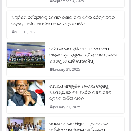
September 3, 2025
ଅଗ୍ନିଶମ କର୍ମଚାରୀଙ୍କୁ ସମ୍ମାନ ଜଣାଇ ଟାଟା ଷ୍ଟିଲ କଳିଙ୍ଗନଗର
ପକ୍ଷରୁ ଜାତୀୟ ଅଗ୍ନିଶମ ସେବା ସପ୍ତାହ ପାଳିତ
April 15, 2025
କଳିଙ୍ଗନଗର ସୁକିନ୍ଦା ଅଞ୍ଚଳର ୧୫୦
ଛାତ୍ରଛାତ୍ରୀଙ୍କୁଟାଟା ଷ୍ଟିଲ୍ ଫାଉଣ୍ଡେସନ
ପକ୍ଷରୁ ଜ୍ୟୋତି ଫେଲୋସିପ୍‌
January 31, 2025
ରାମାୟଣ ସାଂସ୍କୃତିକ କେନ୍ଦ୍ର ପକ୍ଷରୁ
ଅଯୋଧ୍ୟାରେ ରାମ ମନ୍ଦିର ଉଦଘାଟନର
ପ୍ରଥମ ବାର୍ଷିକୀ ପାଳନ
January 21, 2025
ସମ୍‌ରେ ନବଜାତ ଶିଶୁଙ୍କ କ୍ଷେତ୍ରରେ
ପୁର୍ନଜୀବନ ପ୍ରଶିକ୍ଷଣ କାର୍ଯ୍ୟକ୍ରମ