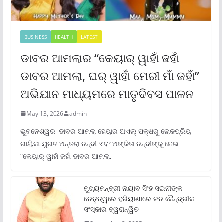
BUSINESS
HEALTH
LATEST
ଡାବର ଆମଲାର “କେୟାର୍ ୱାହାଁ ଜହାଁ
ଡାବର ଆମଲା, ଘର୍ ୱାହାଁ ମେରୀ ମାଁ ଜହାଁ”
ଅଭିଯାନ ମାଧ୍ୟମରେ ମାତୃଦିବସ ପାଳନ
May 13, 2026
admin
ଭୁବନେଶ୍ୱର: ଡାବର ଆମଲା ହେୟାର ଅଏଲ୍ ପକ୍ଷରୁ ଲୋକପ୍ରିୟ
ଗାୟିକା ଯୁଗଳ ଅନ୍ତରା ନନ୍ଦୀ ଏବଂ ଅଙ୍କିତା ନନ୍ଦୀଙ୍କୁ ନେଇ
“କେୟାର୍ ୱାହାଁ ଜହାଁ ଡାବର ଆମଲା,
ମୁଖ୍ୟମନ୍ତ୍ରୀ ନାୟାବ ସିଂହ ସଇନୀଙ୍କ
ନେତୃତ୍ୱରେ ହରିୟାଣାରେ ଜନ କୈନ୍ଦ୍ରୀକ
ସଂସ୍କାର ତ୍ୱରାନ୍ୱିତ