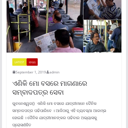
LATEST
ରାଜ୍ୟ
September 1, 2019
admin
ଏଣିକି ମୋ ବସରେ ମାଗଣାରେ
ସମ୍ବାଦପତ୍ର ସେବା
ଭୁବନେଶ୍ୱର() ଏଣିକି ମୋ ବସରେ ଯାତ୍ରୀମାନେ ଦୈନିକ
ସମ୍ବାଦପତ୍ର ପଢିପାରିବେ । ଆଜିଠାରୁ ଏହି ବ୍ୟବସ୍ଥା ଆରମ୍ଭ
ହୋଇଛି । ଦୈନିକ ଯାତ୍ରୀମାନଙ୍କର ପଢିବାର ଅଭ୍ୟାସକୁ
ପ୍ରୋସାôହିତ