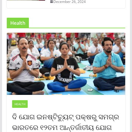
December 26, 2024
Health
HEALTH
ଦି ଯୋଗ ଇନଷ୍ଟିଚ୍ୟୁଟ୍ ପକ୍ଷରୁ ସମଗ୍ର
ଭାରତରେ ୧୨ତମ ଆନ୍ତର୍ଜାତୀୟ ଯୋଗ