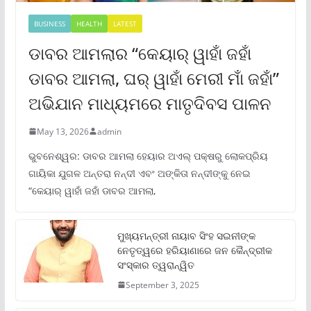
BUSINESS
HEALTH
LATEST
ଡାବର ଆମଲାର “କେୟାର୍ ୱାହାଁ ଜହାଁ
ଡାବର ଆମଲା, ଘର୍ ୱାହାଁ ମେରୀ ମାଁ ଜହାଁ”
ଅଭିଯାନ ମାଧ୍ୟମରେ ମାତୃଦିବସ ପାଳନ
May 13, 2026
admin
ଭୁବନେଶ୍ୱର: ଡାବର ଆମଲା ହେୟାର ଅଏଲ୍ ପକ୍ଷରୁ ଲୋକପ୍ରିୟ
ଗାୟିକା ଯୁଗଳ ଅନ୍ତରା ନନ୍ଦୀ ଏବଂ ଅଙ୍କିତା ନନ୍ଦୀଙ୍କୁ ନେଇ
“କେୟାର୍ ୱାହାଁ ଜହାଁ ଡାବର ଆମଲା,
ମୁଖ୍ୟମନ୍ତ୍ରୀ ନାୟାବ ସିଂହ ସଇନୀଙ୍କ
ନେତୃତ୍ୱରେ ହରିୟାଣାରେ ଜନ କୈନ୍ଦ୍ରୀକ
ସଂସ୍କାର ତ୍ୱରାନ୍ୱିତ
September 3, 2025