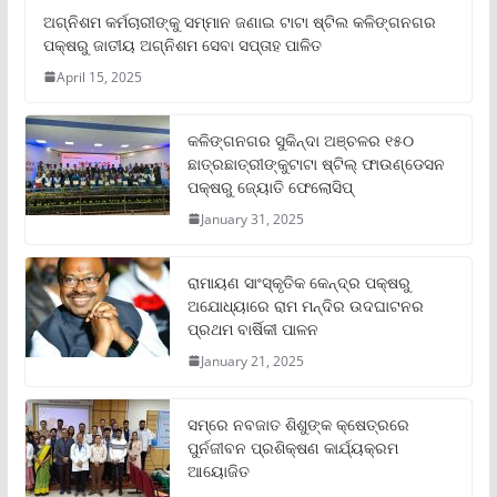
ଅଗ୍ନିଶମ କର୍ମଚାରୀଙ୍କୁ ସମ୍ମାନ ଜଣାଇ ଟାଟା ଷ୍ଟିଲ କଳିଙ୍ଗନଗର
ପକ୍ଷରୁ ଜାତୀୟ ଅଗ୍ନିଶମ ସେବା ସପ୍ତାହ ପାଳିତ
April 15, 2025
କଳିଙ୍ଗନଗର ସୁକିନ୍ଦା ଅଞ୍ଚଳର ୧୫୦
ଛାତ୍ରଛାତ୍ରୀଙ୍କୁଟାଟା ଷ୍ଟିଲ୍ ଫାଉଣ୍ଡେସନ
ପକ୍ଷରୁ ଜ୍ୟୋତି ଫେଲୋସିପ୍‌
January 31, 2025
ରାମାୟଣ ସାଂସ୍କୃତିକ କେନ୍ଦ୍ର ପକ୍ଷରୁ
ଅଯୋଧ୍ୟାରେ ରାମ ମନ୍ଦିର ଉଦଘାଟନର
ପ୍ରଥମ ବାର୍ଷିକୀ ପାଳନ
January 21, 2025
ସମ୍‌ରେ ନବଜାତ ଶିଶୁଙ୍କ କ୍ଷେତ୍ରରେ
ପୁର୍ନଜୀବନ ପ୍ରଶିକ୍ଷଣ କାର୍ଯ୍ୟକ୍ରମ
ଆୟୋଜିତ