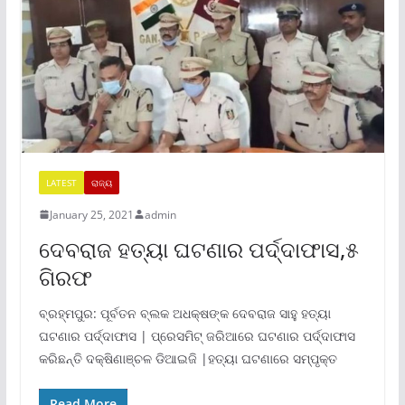
LATEST
ରାଜ୍ୟ
January 25, 2021
admin
ଦେବରାଜ ହତ୍ୟା ଘଟଣାର ପର୍ଦ୍ଦାଫାସ,୫
ଗିରଫ
ବ୍ରହ୍ମପୁର: ପୂର୍ବତନ ବ୍ଲକ ଅଧକ୍ଷଙ୍କ ଦେବରାଜ ସାହୁ ହତ୍ୟା
ଘଟଣାର ପର୍ଦ୍ଦାଫାସ | ପ୍ରେସମିଟ୍ ଜରିଆରେ ଘଟଣାର ପର୍ଦ୍ଦାଫାସ
କରିଛନ୍ତି ଦକ୍ଷିଣାଞ୍ଚଳ ଡିଆଇଜି |ହତ୍ୟା ଘଟଣାରେ ସମ୍ପୃକ୍ତ
Read More