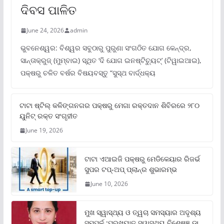
ଦିବସ ପାଳିତ
June 24, 2026
admin
ଭୁବନେଶ୍ୱର: ବିଶ୍ୱର ସବୁଠାରୁ ପୁରୁଣା ସଂଗଠିତ ଯୋଗ କେନ୍ଦ୍ର,
ସାନ୍ତାକ୍ରୁଜ୍ (ମୁମ୍ବାଇ) ସ୍ଥିତ ‘ଦି ଯୋଗ ଇନଷ୍ଟିଚ୍ୟୁଟ୍‌’ (ଟିୱାଇଆଇ),
ପକ୍ଷରୁ ଚଳିତ ବର୍ଷର ବିଷୟବସ୍ତୁ “ସୁସ୍ଥ ବାର୍ଦ୍ଧକ୍ୟ
ଟାଟା ଷ୍ଟିଲ୍‌ କଳିଙ୍ଗନଗର ପକ୍ଷରୁ ମେଗା ରକ୍ତଦାନ ଶିବିରରେ ୨୮୦
ୟୁନିଟ୍‌ ରକ୍ତ ସଂଗୃହୀତ
June 19, 2026
ଟାଟା ଏଆଇଜି ପକ୍ଷରୁ ମେଡିକେୟାର ରିଜର୍ଭ
ସୁପର ଟପ୍‌-ଅପ୍ ପ୍ଲାନ୍‌ର ଶୁଭାରମ୍ଭ
June 10, 2026
ମୁଖ ସ୍ୱାସ୍ଥ୍ୟ ଓ ତ୍ୱଚା ସମସ୍ୟାର ଅଦୃଶ୍ୟ
ସମ୍ପର୍କ :ପ୍ରଖ୍ୟାତ ସ୍ୱାସ୍ଥ୍ୟ ବିଶେଷଜ୍ଞ ଡା.