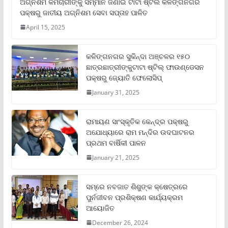
ଅଗ୍ନିଶମ କର୍ମଚାରୀଙ୍କୁ ସମ୍ମାନ ଜଣାଇ ଟାଟା ଷ୍ଟିଲ କଳିଙ୍ଗନଗର
ପକ୍ଷରୁ ଜାତୀୟ ଅଗ୍ନିଶମ ସେବା ସପ୍ତାହ ପାଳିତ
April 15, 2025
କଳିଙ୍ଗନଗର ସୁକିନ୍ଦା ଅଞ୍ଚଳର ୧୫୦
ଛାତ୍ରଛାତ୍ରୀଙ୍କୁଟାଟା ଷ୍ଟିଲ୍ ଫାଉଣ୍ଡେସନ
ପକ୍ଷରୁ ଜ୍ୟୋତି ଫେଲୋସିପ୍‌
January 31, 2025
ରାମାୟଣ ସାଂସ୍କୃତିକ କେନ୍ଦ୍ର ପକ୍ଷରୁ
ଅଯୋଧ୍ୟାରେ ରାମ ମନ୍ଦିର ଉଦଘାଟନର
ପ୍ରଥମ ବାର୍ଷିକୀ ପାଳନ
January 21, 2025
ସମ୍‌ରେ ନବଜାତ ଶିଶୁଙ୍କ କ୍ଷେତ୍ରରେ
ପୁର୍ନଜୀବନ ପ୍ରଶିକ୍ଷଣ କାର୍ଯ୍ୟକ୍ରମ
ଆୟୋଜିତ
December 26, 2024