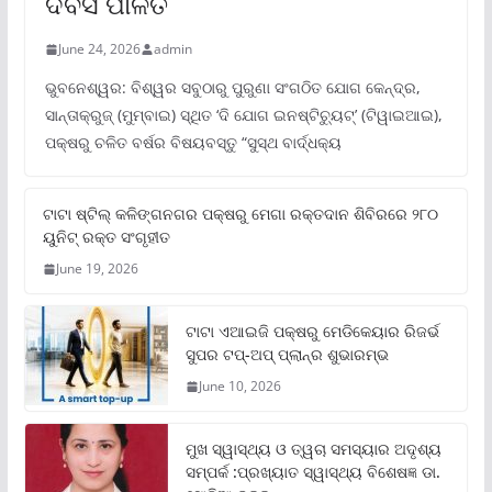
ଦିବସ ପାଳିତ
June 24, 2026
admin
ଭୁବନେଶ୍ୱର: ବିଶ୍ୱର ସବୁଠାରୁ ପୁରୁଣା ସଂଗଠିତ ଯୋଗ କେନ୍ଦ୍ର,
ସାନ୍ତାକ୍ରୁଜ୍ (ମୁମ୍ବାଇ) ସ୍ଥିତ ‘ଦି ଯୋଗ ଇନଷ୍ଟିଚ୍ୟୁଟ୍‌’ (ଟିୱାଇଆଇ),
ପକ୍ଷରୁ ଚଳିତ ବର୍ଷର ବିଷୟବସ୍ତୁ “ସୁସ୍ଥ ବାର୍ଦ୍ଧକ୍ୟ
ଟାଟା ଷ୍ଟିଲ୍‌ କଳିଙ୍ଗନଗର ପକ୍ଷରୁ ମେଗା ରକ୍ତଦାନ ଶିବିରରେ ୨୮୦
ୟୁନିଟ୍‌ ରକ୍ତ ସଂଗୃହୀତ
June 19, 2026
ଟାଟା ଏଆଇଜି ପକ୍ଷରୁ ମେଡିକେୟାର ରିଜର୍ଭ
ସୁପର ଟପ୍‌-ଅପ୍ ପ୍ଲାନ୍‌ର ଶୁଭାରମ୍ଭ
June 10, 2026
ମୁଖ ସ୍ୱାସ୍ଥ୍ୟ ଓ ତ୍ୱଚା ସମସ୍ୟାର ଅଦୃଶ୍ୟ
ସମ୍ପର୍କ :ପ୍ରଖ୍ୟାତ ସ୍ୱାସ୍ଥ୍ୟ ବିଶେଷଜ୍ଞ ଡା.