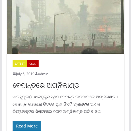
LATEST
ରାଜ୍ୟ
July 6, 2019
admin
ବେଦାନ୍ତରେ ଅଗ୍ନିକାଣ୍ଡ
ଝାରସୁଗୁଡ଼ା() ଝାରସୁଗୁଡାସ୍ଥିତ ବେଦାନ୍ତ କାରଖାନାରେ ଅଗ୍ନିକାଣ୍ଡ ।
ବେଦାନ୍ତ କାରଖାନା ଭିତରେ ଥିବା ଜିଏବି ପ୍ଲାଣ୍ଟର ଅଏଲ
ରିଫ୍ଲେକ୍ଟର ସିଷ୍ଟମରେ ହଠାତ ଅଗ୍ନିକାଣ୍ଡ ଘଟି ୭ ଜଣ
Read More