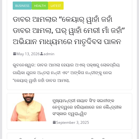
BUSINESS
HEALTH
LATEST
ଡାବର ଆମଲାର “କେୟାର୍ ୱାହାଁ ଜହାଁ
ଡାବର ଆମଲା, ଘର୍ ୱାହାଁ ମେରୀ ମାଁ ଜହାଁ”
ଅଭିଯାନ ମାଧ୍ୟମରେ ମାତୃଦିବସ ପାଳନ
May 13, 2026
admin
ଭୁବନେଶ୍ୱର: ଡାବର ଆମଲା ହେୟାର ଅଏଲ୍ ପକ୍ଷରୁ ଲୋକପ୍ରିୟ
ଗାୟିକା ଯୁଗଳ ଅନ୍ତରା ନନ୍ଦୀ ଏବଂ ଅଙ୍କିତା ନନ୍ଦୀଙ୍କୁ ନେଇ
“କେୟାର୍ ୱାହାଁ ଜହାଁ ଡାବର ଆମଲା,
ମୁଖ୍ୟମନ୍ତ୍ରୀ ନାୟାବ ସିଂହ ସଇନୀଙ୍କ
ନେତୃତ୍ୱରେ ହରିୟାଣାରେ ଜନ କୈନ୍ଦ୍ରୀକ
ସଂସ୍କାର ତ୍ୱରାନ୍ୱିତ
September 3, 2025