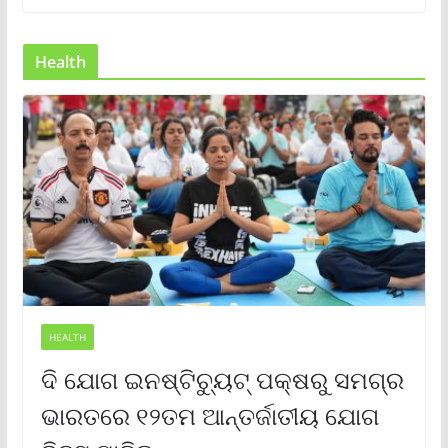
Health
HEALTH
ଦି ଯୋଗ ଇନଷ୍ଟିଚ୍ୟୁଟ୍ ପକ୍ଷରୁ ସମଗ୍ର
ଭାରତରେ ୧୨ତମ ଆନ୍ତର୍ଜାତୀୟ ଯୋଗ