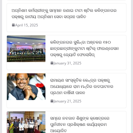
ଅଗ୍ନିଶମ କର୍ମଚାରୀଙ୍କୁ ସମ୍ମାନ ଜଣାଇ ଟାଟା ଷ୍ଟିଲ କଳିଙ୍ଗନଗର
ପକ୍ଷରୁ ଜାତୀୟ ଅଗ୍ନିଶମ ସେବା ସପ୍ତାହ ପାଳିତ
April 15, 2025
କଳିଙ୍ଗନଗର ସୁକିନ୍ଦା ଅଞ୍ଚଳର ୧୫୦
ଛାତ୍ରଛାତ୍ରୀଙ୍କୁଟାଟା ଷ୍ଟିଲ୍ ଫାଉଣ୍ଡେସନ
ପକ୍ଷରୁ ଜ୍ୟୋତି ଫେଲୋସିପ୍‌
January 31, 2025
ରାମାୟଣ ସାଂସ୍କୃତିକ କେନ୍ଦ୍ର ପକ୍ଷରୁ
ଅଯୋଧ୍ୟାରେ ରାମ ମନ୍ଦିର ଉଦଘାଟନର
ପ୍ରଥମ ବାର୍ଷିକୀ ପାଳନ
January 21, 2025
ସମ୍‌ରେ ନବଜାତ ଶିଶୁଙ୍କ କ୍ଷେତ୍ରରେ
ପୁର୍ନଜୀବନ ପ୍ରଶିକ୍ଷଣ କାର୍ଯ୍ୟକ୍ରମ
ଆୟୋଜିତ