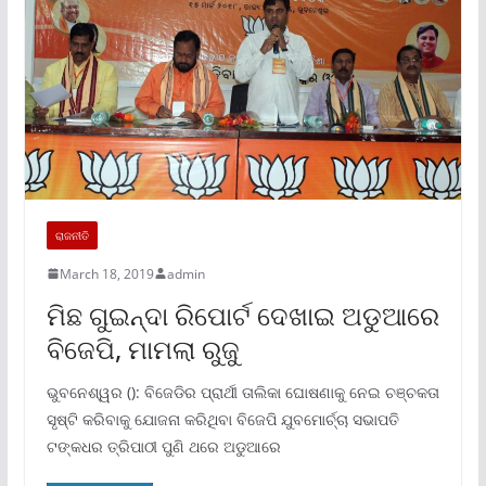
ରାଜନୀତି
March 18, 2019
admin
ମିଛ ଗୁଇନ୍ଦା ରିପୋର୍ଟ ଦେଖାଇ ଅଡୁଆରେ
ବିଜେପି, ମାମଲା ରୁଜୁ
ଭୁବନେଶ୍ୱର (): ବିଜେଡିର ପ୍ରାର୍ଥୀ ତାଲିକା ଘୋଷଣାକୁ ନେଇ ଚଞ୍ଚକତା
ସୃଷ୍ଟି କରିବାକୁ ଯୋଜନା କରିଥିବା ବିଜେପି ଯୁବମୋର୍ଚ୍ଚା ସଭାପତି
ଟଙ୍କଧର ତ୍ରିପାଠୀ ପୁଣି ଥରେ ଅଡୁଆରେ