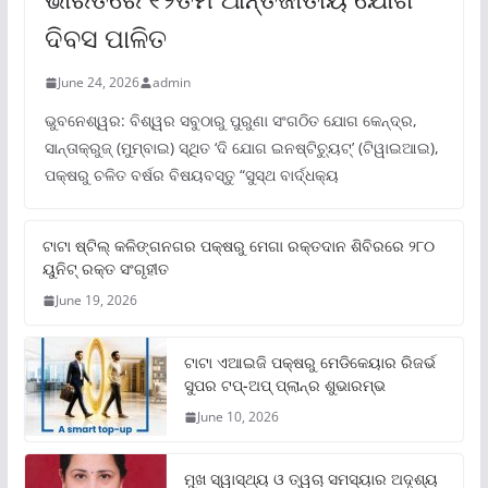
ଦିବସ ପାଳିତ
June 24, 2026
admin
ଭୁବନେଶ୍ୱର: ବିଶ୍ୱର ସବୁଠାରୁ ପୁରୁଣା ସଂଗଠିତ ଯୋଗ କେନ୍ଦ୍ର,
ସାନ୍ତାକ୍ରୁଜ୍ (ମୁମ୍ବାଇ) ସ୍ଥିତ ‘ଦି ଯୋଗ ଇନଷ୍ଟିଚ୍ୟୁଟ୍‌’ (ଟିୱାଇଆଇ),
ପକ୍ଷରୁ ଚଳିତ ବର୍ଷର ବିଷୟବସ୍ତୁ “ସୁସ୍ଥ ବାର୍ଦ୍ଧକ୍ୟ
ଟାଟା ଷ୍ଟିଲ୍‌ କଳିଙ୍ଗନଗର ପକ୍ଷରୁ ମେଗା ରକ୍ତଦାନ ଶିବିରରେ ୨୮୦
ୟୁନିଟ୍‌ ରକ୍ତ ସଂଗୃହୀତ
June 19, 2026
ଟାଟା ଏଆଇଜି ପକ୍ଷରୁ ମେଡିକେୟାର ରିଜର୍ଭ
ସୁପର ଟପ୍‌-ଅପ୍ ପ୍ଲାନ୍‌ର ଶୁଭାରମ୍ଭ
June 10, 2026
ମୁଖ ସ୍ୱାସ୍ଥ୍ୟ ଓ ତ୍ୱଚା ସମସ୍ୟାର ଅଦୃଶ୍ୟ