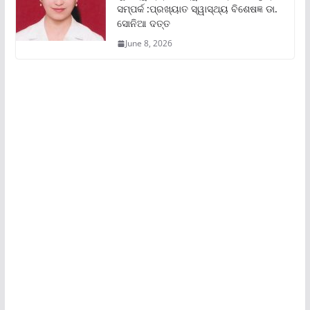
ସମ୍ପର୍କ :ପ୍ରଖ୍ୟାତ ସ୍ୱାସ୍ଥ୍ୟ ବିଶେଷଜ୍ଞ ଡା.
ସୋନିଆ ଦତ୍ତ
June 8, 2026