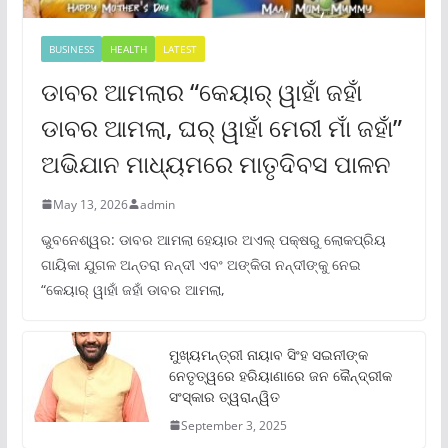
BUSINESS
HEALTH
LATEST
ଡାବର ଆମଲାର “କେୟାର୍ ୱାହାଁ ଜହାଁ
ଡାବର ଆମଲା, ଘର୍ ୱାହାଁ ମେରୀ ମାଁ ଜହାଁ”
ଅଭିଯାନ ମାଧ୍ୟମରେ ମାତୃଦିବସ ପାଳନ
May 13, 2026
admin
ଭୁବନେଶ୍ୱର: ଡାବର ଆମଲା ହେୟାର ଅଏଲ୍ ପକ୍ଷରୁ ଲୋକପ୍ରିୟ
ଗାୟିକା ଯୁଗଳ ଅନ୍ତରା ନନ୍ଦୀ ଏବଂ ଅଙ୍କିତା ନନ୍ଦୀଙ୍କୁ ନେଇ
“କେୟାର୍ ୱାହାଁ ଜହାଁ ଡାବର ଆମଲା,
ମୁଖ୍ୟମନ୍ତ୍ରୀ ନାୟାବ ସିଂହ ସଇନୀଙ୍କ
ନେତୃତ୍ୱରେ ହରିୟାଣାରେ ଜନ କୈନ୍ଦ୍ରୀକ
ସଂସ୍କାର ତ୍ୱରାନ୍ୱିତ
September 3, 2025