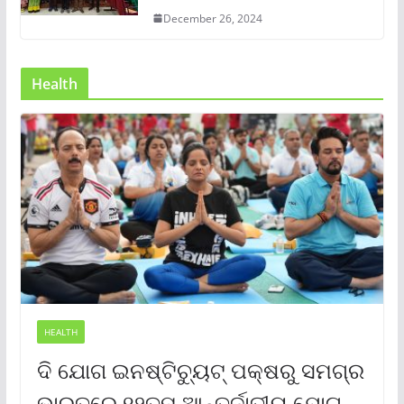
December 26, 2024
Health
HEALTH
ଦି ଯୋଗ ଇନଷ୍ଟିଚ୍ୟୁଟ୍ ପକ୍ଷରୁ ସମଗ୍ର
ଭାରତରେ ୧୨ତମ ଆନ୍ତର୍ଜାତୀୟ ଯୋଗ