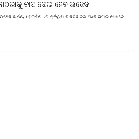
କୋଠରୀକୁ ବାଦ ଦେଇ ହେବ ଉଛେଦ
 ଉଛେଦ କାର୍ଯ୍ୟ । ଦୁଇଦିନ ଧରି ଚାଲିଥିବା ବାଦବିବାଦର ଅନ୍ତ ଘଟାଇ ଶେଷରେ