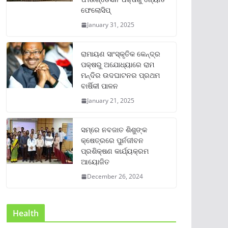
ଫେଲୋସିପ୍‌
January 31, 2025
ରାମାୟଣ ସାଂସ୍କୃତିକ କେନ୍ଦ୍ର
ପକ୍ଷରୁ ଅଯୋଧ୍ୟାରେ ରାମ
ମନ୍ଦିର ଉଦଘାଟନର ପ୍ରଥମ
ବାର୍ଷିକୀ ପାଳନ
January 21, 2025
ସମ୍‌ରେ ନବଜାତ ଶିଶୁଙ୍କ
କ୍ଷେତ୍ରରେ ପୁର୍ନଜୀବନ
ପ୍ରଶିକ୍ଷଣ କାର୍ଯ୍ୟକ୍ରମ
ଆୟୋଜିତ
December 26, 2024
Health