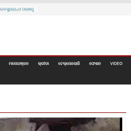
ନସ୍ୟୁରାନ୍ସ ପକ୍ଷରୁ
 ନେଇ ପ୍ରସ୍ତୁତ ନୂଆ
ନ୍ମୋଚିତ
ାରଙ୍କୁ ଚେୟାର ମାଡ଼
ରେ ସ୍କୁଲ ଛୁଟି
ୁଣୀର ମୃତ୍ୟୁ
଼ିତଙ୍କୁ ହତ୍ୟା,
ଆକ୍ରମଣର ଧମକ
ମନୋରଞ୍ଜନ
କ୍ରୀଡା
ଟେକ୍ନୋଲୋଜି
ଫେଶନ
VIDEO