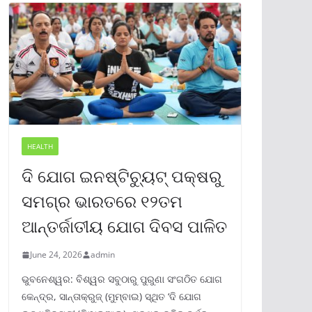
HEALTH
ଦି ଯୋଗ ଇନଷ୍ଟିଚ୍ୟୁଟ୍ ପକ୍ଷରୁ
ସମଗ୍ର ଭାରତରେ ୧୨ତମ
ଆନ୍ତର୍ଜାତୀୟ ଯୋଗ ଦିବସ ପାଳିତ
June 24, 2026
admin
ଭୁବନେଶ୍ୱର: ବିଶ୍ୱର ସବୁଠାରୁ ପୁରୁଣା ସଂଗଠିତ ଯୋଗ
କେନ୍ଦ୍ର, ସାନ୍ତାକ୍ରୁଜ୍ (ମୁମ୍ବାଇ) ସ୍ଥିତ ‘ଦି ଯୋଗ