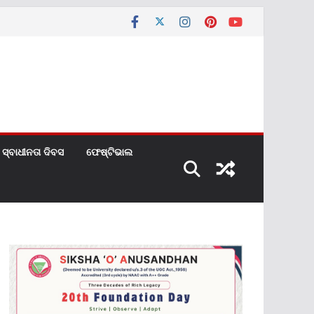
ସ୍ବାଧୀନତା ଦିବସ
ଫେଷ୍ଟିଭାଲ