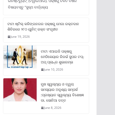
ଇନଷ୍ଟିଚ୍ୟୁଟ୍‌’ (ଟିୱାଇଆଇ), ପକ୍ଷରୁ ଚଳିତ ବର୍ଷର
ବିଷୟବସ୍ତୁ “ସୁସ୍ଥ ବାର୍ଦ୍ଧକ୍ୟ
ଟାଟା ଷ୍ଟିଲ୍‌ କଳିଙ୍ଗନଗର ପକ୍ଷରୁ ମେଗା ରକ୍ତଦାନ
ଶିବିରରେ ୨୮୦ ୟୁନିଟ୍‌ ରକ୍ତ ସଂଗୃହୀତ
June 19, 2026
ଟାଟା ଏଆଇଜି ପକ୍ଷରୁ
ମେଡିକେୟାର ରିଜର୍ଭ ସୁପର ଟପ୍‌-
ଅପ୍ ପ୍ଲାନ୍‌ର ଶୁଭାରମ୍ଭ
June 10, 2026
ମୁଖ ସ୍ୱାସ୍ଥ୍ୟ ଓ ତ୍ୱଚା
ସମସ୍ୟାର ଅଦୃଶ୍ୟ ସମ୍ପର୍କ
:ପ୍ରଖ୍ୟାତ ସ୍ୱାସ୍ଥ୍ୟ ବିଶେଷଜ୍ଞ
ଡା. ସୋନିଆ ଦତ୍ତ
June 8, 2026