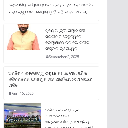
ଲୋକପ୍ରିୟ ଗାୟିକା ଯୁଗଳ ଅନ୍ତରା ନନ୍ଦୀ ଏବଂ ଅଙ୍କିତା
ନନ୍ଦୀଙ୍କୁ ନେଇ “କେୟାର୍ ୱାହାଁ ଜହାଁ ଡାବର ଆମଲା,
ମୁଖ୍ୟମନ୍ତ୍ରୀ ନାୟାବ ସିଂହ
ସଇନୀଙ୍କ ନେତୃତ୍ୱରେ
ହରିୟାଣାରେ ଜନ କୈନ୍ଦ୍ରୀକ
ସଂସ୍କାର ତ୍ୱରାନ୍ୱିତ
September 3, 2025
ଅଗ୍ନିଶମ କର୍ମଚାରୀଙ୍କୁ ସମ୍ମାନ ଜଣାଇ ଟାଟା ଷ୍ଟିଲ
କଳିଙ୍ଗନଗର ପକ୍ଷରୁ ଜାତୀୟ ଅଗ୍ନିଶମ ସେବା ସପ୍ତାହ
ପାଳିତ
April 15, 2025
କଳିଙ୍ଗନଗର ସୁକିନ୍ଦା
ଅଞ୍ଚଳର ୧୫୦
ଛାତ୍ରଛାତ୍ରୀଙ୍କୁଟାଟା ଷ୍ଟିଲ୍
ଫାଉଣ୍ଡେସନ ପକ୍ଷରୁ ଜ୍ୟୋତି