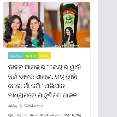
BUSINESS
HEALTH
LATEST
ଡାବର ଆମଲାର “କେୟାର୍ ୱାହାଁ
ଜହାଁ ଡାବର ଆମଲା, ଘର୍ ୱାହାଁ
ମେରୀ ମାଁ ଜହାଁ” ଅଭିଯାନ
ମାଧ୍ୟମରେ ମାତୃଦିବସ ପାଳନ
May 13, 2026
admin
ଭୁବନେଶ୍ୱର: ଡାବର ଆମଲା ହେୟାର ଅଏଲ୍ ପକ୍ଷରୁ