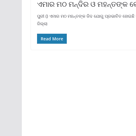
ଏମାର ମଠ ମନ୍ଦିର ଓ ମହନ୍ତଙ୍କ 
ପୁରୀ () ଏମାର ମଠ ମହନ୍ତଙ୍କ ଜିଦ ଯୋଗୁ ପ୍ରଭାବିତ ହୋଇଛି
ଜିଲ୍ଲା
Read More