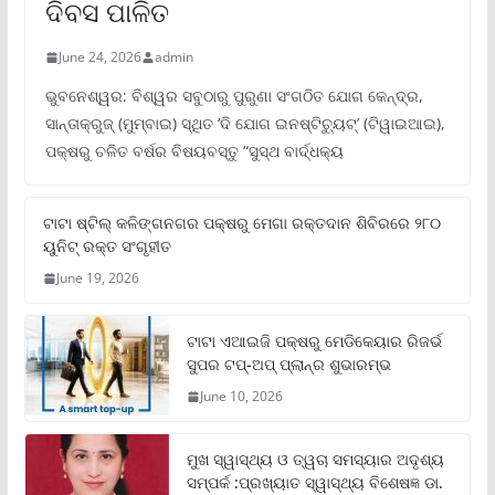
ଦିବସ ପାଳିତ
June 24, 2026
admin
ଭୁବନେଶ୍ୱର: ବିଶ୍ୱର ସବୁଠାରୁ ପୁରୁଣା ସଂଗଠିତ ଯୋଗ କେନ୍ଦ୍ର,
ସାନ୍ତାକ୍ରୁଜ୍ (ମୁମ୍ବାଇ) ସ୍ଥିତ ‘ଦି ଯୋଗ ଇନଷ୍ଟିଚ୍ୟୁଟ୍‌’ (ଟିୱାଇଆଇ),
ପକ୍ଷରୁ ଚଳିତ ବର୍ଷର ବିଷୟବସ୍ତୁ “ସୁସ୍ଥ ବାର୍ଦ୍ଧକ୍ୟ
ଟାଟା ଷ୍ଟିଲ୍‌ କଳିଙ୍ଗନଗର ପକ୍ଷରୁ ମେଗା ରକ୍ତଦାନ ଶିବିରରେ ୨୮୦
ୟୁନିଟ୍‌ ରକ୍ତ ସଂଗୃହୀତ
June 19, 2026
ଟାଟା ଏଆଇଜି ପକ୍ଷରୁ ମେଡିକେୟାର ରିଜର୍ଭ
ସୁପର ଟପ୍‌-ଅପ୍ ପ୍ଲାନ୍‌ର ଶୁଭାରମ୍ଭ
June 10, 2026
ମୁଖ ସ୍ୱାସ୍ଥ୍ୟ ଓ ତ୍ୱଚା ସମସ୍ୟାର ଅଦୃଶ୍ୟ
ସମ୍ପର୍କ :ପ୍ରଖ୍ୟାତ ସ୍ୱାସ୍ଥ୍ୟ ବିଶେଷଜ୍ଞ ଡା.