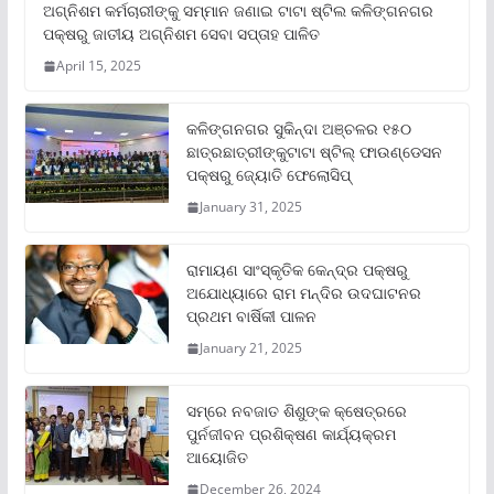
ଅଗ୍ନିଶମ କର୍ମଚାରୀଙ୍କୁ ସମ୍ମାନ ଜଣାଇ ଟାଟା ଷ୍ଟିଲ କଳିଙ୍ଗନଗର
ପକ୍ଷରୁ ଜାତୀୟ ଅଗ୍ନିଶମ ସେବା ସପ୍ତାହ ପାଳିତ
April 15, 2025
କଳିଙ୍ଗନଗର ସୁକିନ୍ଦା ଅଞ୍ଚଳର ୧୫୦
ଛାତ୍ରଛାତ୍ରୀଙ୍କୁଟାଟା ଷ୍ଟିଲ୍ ଫାଉଣ୍ଡେସନ
ପକ୍ଷରୁ ଜ୍ୟୋତି ଫେଲୋସିପ୍‌
January 31, 2025
ରାମାୟଣ ସାଂସ୍କୃତିକ କେନ୍ଦ୍ର ପକ୍ଷରୁ
ଅଯୋଧ୍ୟାରେ ରାମ ମନ୍ଦିର ଉଦଘାଟନର
ପ୍ରଥମ ବାର୍ଷିକୀ ପାଳନ
January 21, 2025
ସମ୍‌ରେ ନବଜାତ ଶିଶୁଙ୍କ କ୍ଷେତ୍ରରେ
ପୁର୍ନଜୀବନ ପ୍ରଶିକ୍ଷଣ କାର୍ଯ୍ୟକ୍ରମ
ଆୟୋଜିତ
December 26, 2024