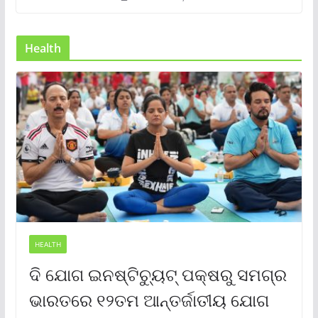
Health
HEALTH
ଦି ଯୋଗ ଇନଷ୍ଟିଚ୍ୟୁଟ୍ ପକ୍ଷରୁ ସମଗ୍ର
ଭାରତରେ ୧୨ତମ ଆନ୍ତର୍ଜାତୀୟ ଯୋଗ