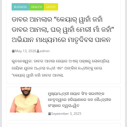
BUSINESS
HEALTH
LATEST
ଡାବର ଆମଲାର “କେୟାର୍ ୱାହାଁ ଜହାଁ
ଡାବର ଆମଲା, ଘର୍ ୱାହାଁ ମେରୀ ମାଁ ଜହାଁ”
ଅଭିଯାନ ମାଧ୍ୟମରେ ମାତୃଦିବସ ପାଳନ
May 13, 2026
admin
ଭୁବନେଶ୍ୱର: ଡାବର ଆମଲା ହେୟାର ଅଏଲ୍ ପକ୍ଷରୁ ଲୋକପ୍ରିୟ
ଗାୟିକା ଯୁଗଳ ଅନ୍ତରା ନନ୍ଦୀ ଏବଂ ଅଙ୍କିତା ନନ୍ଦୀଙ୍କୁ ନେଇ
“କେୟାର୍ ୱାହାଁ ଜହାଁ ଡାବର ଆମଲା,
ମୁଖ୍ୟମନ୍ତ୍ରୀ ନାୟାବ ସିଂହ ସଇନୀଙ୍କ
ନେତୃତ୍ୱରେ ହରିୟାଣାରେ ଜନ କୈନ୍ଦ୍ରୀକ
ସଂସ୍କାର ତ୍ୱରାନ୍ୱିତ
September 3, 2025