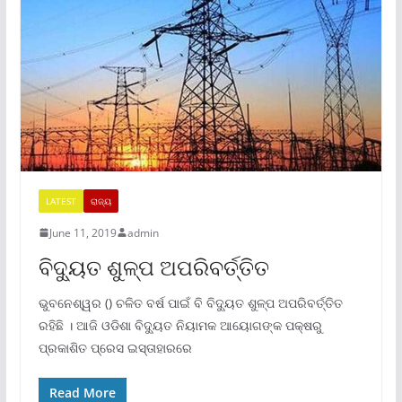
LATEST
ରାଜ୍ୟ
June 11, 2019
admin
ବିଦ୍ୟୁତ ଶୁଳ୍ପ ଅପରିବର୍ତ୍ତିତ
ଭୁବନେଶ୍ୱର () ଚଳିତ ବର୍ଷ ପାଇଁ ବି ବିଦ୍ୟୁତ ଶୁଳ୍ପ ଅପରିବର୍ତ୍ତିତ
ରହିଛି । ଆଜି ଓଡିଶା ବିଦ୍ୟୁତ ନିୟାମକ ଆୟୋଗଙ୍କ ପକ୍ଷରୁ
ପ୍ରକାଶିତ ପ୍ରେସ ଇସ୍ତାହାରରେ
Read More