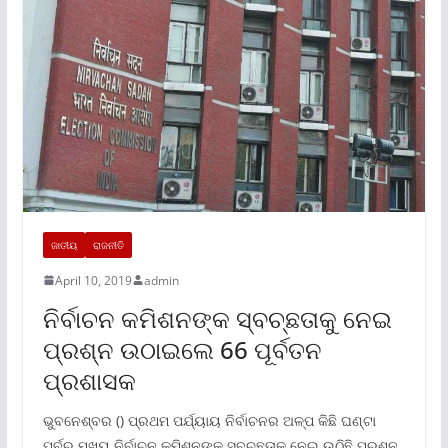
ଜାତୀୟ
ରାଜନୀତି
April 10, 2019
admin
ନିର୍ବାଚନ କମିଶନଙ୍କ ସ୍ବଚ୍ଛତାକୁ ନେଇ
ପ୍ରଶ୍ନ ଉଠାଇଲେ 66 ପୂର୍ବତନ
ପ୍ରଶାସକ
ଭୁବନେଶ୍ବର () ପ୍ରଥମ ପର୍ଯ୍ୟାୟ ନିର୍ବାଚନର ଅଳ୍ପ କିଛି ଘଣ୍ଟା
ପୂର୍ବରୁ ମୁଖ୍ୟ ନିର୍ବାଚନ କମିଶନଙ୍କ ସ୍ବଚ୍ଛତାକୁ ନେଇ ଉଠିଛି ପ୍ରଶ୍ନ