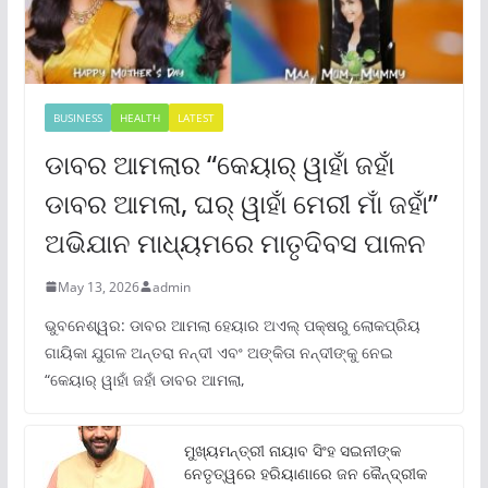
BUSINESS
HEALTH
LATEST
ଡାବର ଆମଲାର “କେୟାର୍ ୱାହାଁ ଜହାଁ
ଡାବର ଆମଲା, ଘର୍ ୱାହାଁ ମେରୀ ମାଁ ଜହାଁ”
ଅଭିଯାନ ମାଧ୍ୟମରେ ମାତୃଦିବସ ପାଳନ
May 13, 2026
admin
ଭୁବନେଶ୍ୱର: ଡାବର ଆମଲା ହେୟାର ଅଏଲ୍ ପକ୍ଷରୁ ଲୋକପ୍ରିୟ
ଗାୟିକା ଯୁଗଳ ଅନ୍ତରା ନନ୍ଦୀ ଏବଂ ଅଙ୍କିତା ନନ୍ଦୀଙ୍କୁ ନେଇ
“କେୟାର୍ ୱାହାଁ ଜହାଁ ଡାବର ଆମଲା,
ମୁଖ୍ୟମନ୍ତ୍ରୀ ନାୟାବ ସିଂହ ସଇନୀଙ୍କ
ନେତୃତ୍ୱରେ ହରିୟାଣାରେ ଜନ କୈନ୍ଦ୍ରୀକ