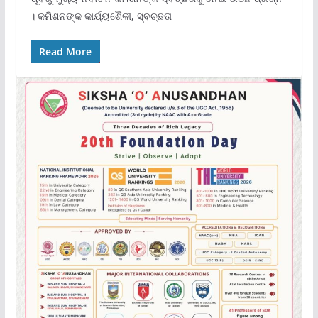
। କମିଶନଙ୍କ କାର୍ଯ୍ୟଶୈଳୀ, ସ୍ବଚ୍ଛତା
Read More