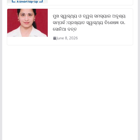
ମୁଖ ସ୍ୱାସ୍ଥ୍ୟ ଓ ତ୍ୱଚା ସମସ୍ୟାର ଅଦୃଶ୍ୟ
ସମ୍ପର୍କ :ପ୍ରଖ୍ୟାତ ସ୍ୱାସ୍ଥ୍ୟ ବିଶେଷଜ୍ଞ ଡା.
ସୋନିଆ ଦତ୍ତ
June 8, 2026