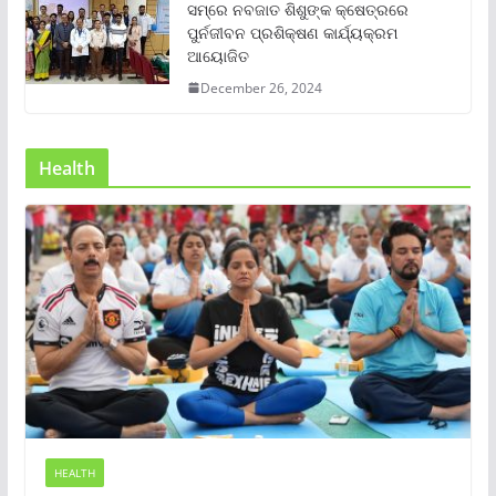
ସମ୍‌ରେ ନବଜାତ ଶିଶୁଙ୍କ କ୍ଷେତ୍ରରେ
ପୁର୍ନଜୀବନ ପ୍ରଶିକ୍ଷଣ କାର୍ଯ୍ୟକ୍ରମ
ଆୟୋଜିତ
December 26, 2024
Health
HEALTH