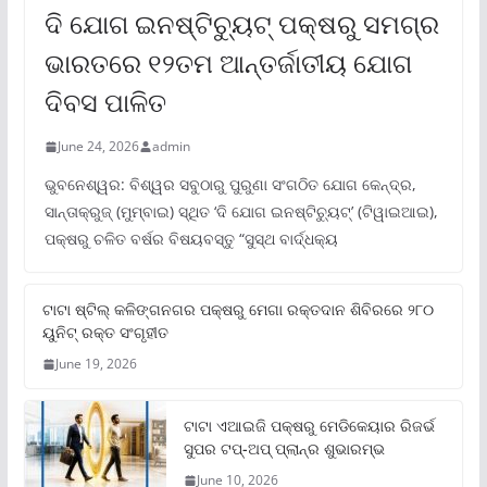
ଦି ଯୋଗ ଇନଷ୍ଟିଚ୍ୟୁଟ୍ ପକ୍ଷରୁ ସମଗ୍ର
ଭାରତରେ ୧୨ତମ ଆନ୍ତର୍ଜାତୀୟ ଯୋଗ
ଦିବସ ପାଳିତ
June 24, 2026
admin
ଭୁବନେଶ୍ୱର: ବିଶ୍ୱର ସବୁଠାରୁ ପୁରୁଣା ସଂଗଠିତ ଯୋଗ କେନ୍ଦ୍ର,
ସାନ୍ତାକ୍ରୁଜ୍ (ମୁମ୍ବାଇ) ସ୍ଥିତ ‘ଦି ଯୋଗ ଇନଷ୍ଟିଚ୍ୟୁଟ୍‌’ (ଟିୱାଇଆଇ),
ପକ୍ଷରୁ ଚଳିତ ବର୍ଷର ବିଷୟବସ୍ତୁ “ସୁସ୍ଥ ବାର୍ଦ୍ଧକ୍ୟ
ଟାଟା ଷ୍ଟିଲ୍‌ କଳିଙ୍ଗନଗର ପକ୍ଷରୁ ମେଗା ରକ୍ତଦାନ ଶିବିରରେ ୨୮୦
ୟୁନିଟ୍‌ ରକ୍ତ ସଂଗୃହୀତ
June 19, 2026
ଟାଟା ଏଆଇଜି ପକ୍ଷରୁ ମେଡିକେୟାର ରିଜର୍ଭ
ସୁପର ଟପ୍‌-ଅପ୍ ପ୍ଲାନ୍‌ର ଶୁଭାରମ୍ଭ
June 10, 2026