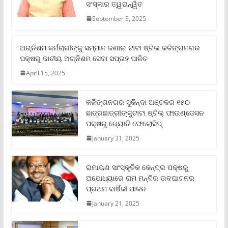
ସଂସ୍କାର ତ୍ୱରାନ୍ୱିତ
September 3, 2025
ଅଗ୍ନିଶମ କର୍ମଚାରୀଙ୍କୁ ସମ୍ମାନ ଜଣାଇ ଟାଟା ଷ୍ଟିଲ କଳିଙ୍ଗନଗର
ପକ୍ଷରୁ ଜାତୀୟ ଅଗ୍ନିଶମ ସେବା ସପ୍ତାହ ପାଳିତ
April 15, 2025
କଳିଙ୍ଗନଗର ସୁକିନ୍ଦା ଅଞ୍ଚଳର ୧୫୦
ଛାତ୍ରଛାତ୍ରୀଙ୍କୁଟାଟା ଷ୍ଟିଲ୍ ଫାଉଣ୍ଡେସନ
ପକ୍ଷରୁ ଜ୍ୟୋତି ଫେଲୋସିପ୍‌
January 31, 2025
ରାମାୟଣ ସାଂସ୍କୃତିକ କେନ୍ଦ୍ର ପକ୍ଷରୁ
ଅଯୋଧ୍ୟାରେ ରାମ ମନ୍ଦିର ଉଦଘାଟନର
ପ୍ରଥମ ବାର୍ଷିକୀ ପାଳନ
January 21, 2025