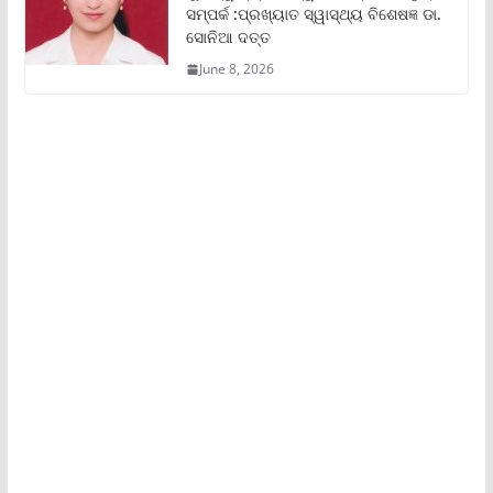
ସମ୍ପର୍କ :ପ୍ରଖ୍ୟାତ ସ୍ୱାସ୍ଥ୍ୟ ବିଶେଷଜ୍ଞ ଡା.
ସୋନିଆ ଦତ୍ତ
June 8, 2026