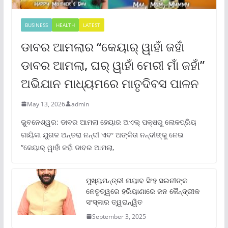
BUSINESS
HEALTH
LATEST
ଡାବର ଆମଲାର “କେୟାର୍ ୱାହାଁ ଜହାଁ
ଡାବର ଆମଲା, ଘର୍ ୱାହାଁ ମେରୀ ମାଁ ଜହାଁ”
ଅଭିଯାନ ମାଧ୍ୟମରେ ମାତୃଦିବସ ପାଳନ
May 13, 2026
admin
ଭୁବନେଶ୍ୱର: ଡାବର ଆମଲା ହେୟାର ଅଏଲ୍ ପକ୍ଷରୁ ଲୋକପ୍ରିୟ
ଗାୟିକା ଯୁଗଳ ଅନ୍ତରା ନନ୍ଦୀ ଏବଂ ଅଙ୍କିତା ନନ୍ଦୀଙ୍କୁ ନେଇ
“କେୟାର୍ ୱାହାଁ ଜହାଁ ଡାବର ଆମଲା,
ମୁଖ୍ୟମନ୍ତ୍ରୀ ନାୟାବ ସିଂହ ସଇନୀଙ୍କ
ନେତୃତ୍ୱରେ ହରିୟାଣାରେ ଜନ କୈନ୍ଦ୍ରୀକ
ସଂସ୍କାର ତ୍ୱରାନ୍ୱିତ
September 3, 2025