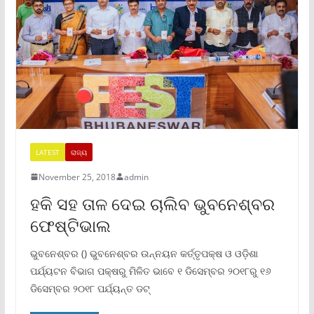
LATEST
ରାଜ୍ୟ
November 25, 2018
admin
ହକି ସହ ତାଳ ଦେଇ ଚାଲିବ ଭୁବନେଶ୍ବର
ଫେଷ୍ଟିଭାଲ
ଭୁବନେଶ୍ବର () ଭୁବନେଶ୍ବର ଉନ୍ନୟନ କର୍ତ୍ତୃପକ୍ଷ ଓ ଓଡ଼ିଶା
ପର୍ଯ୍ୟଟନ ବିଭାଗ ପକ୍ଷରୁ ମିଳିତ ଭାବେ ୧ ଡିସେମ୍ବର ୨୦୧୮ରୁ ୧୬
ଡିସେମ୍ବର ୨୦୧୮ ପର୍ଯ୍ୟନ୍ତ ଡଟ୍