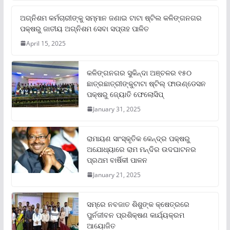
ଅଗ୍ନିଶମ କର୍ମଚାରୀଙ୍କୁ ସମ୍ମାନ ଜଣାଇ ଟାଟା ଷ୍ଟିଲ କଳିଙ୍ଗନଗର
ପକ୍ଷରୁ ଜାତୀୟ ଅଗ୍ନିଶମ ସେବା ସପ୍ତାହ ପାଳିତ
April 15, 2025
କଳିଙ୍ଗନଗର ସୁକିନ୍ଦା ଅଞ୍ଚଳର ୧୫୦
ଛାତ୍ରଛାତ୍ରୀଙ୍କୁଟାଟା ଷ୍ଟିଲ୍ ଫାଉଣ୍ଡେସନ
ପକ୍ଷରୁ ଜ୍ୟୋତି ଫେଲୋସିପ୍‌
January 31, 2025
ରାମାୟଣ ସାଂସ୍କୃତିକ କେନ୍ଦ୍ର ପକ୍ଷରୁ
ଅଯୋଧ୍ୟାରେ ରାମ ମନ୍ଦିର ଉଦଘାଟନର
ପ୍ରଥମ ବାର୍ଷିକୀ ପାଳନ
January 21, 2025
ସମ୍‌ରେ ନବଜାତ ଶିଶୁଙ୍କ କ୍ଷେତ୍ରରେ
ପୁର୍ନଜୀବନ ପ୍ରଶିକ୍ଷଣ କାର୍ଯ୍ୟକ୍ରମ
ଆୟୋଜିତ