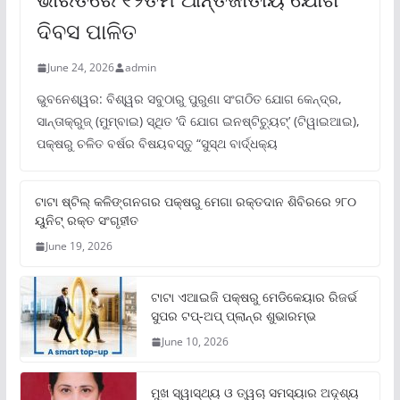
ଦିବସ ପାଳିତ
June 24, 2026
admin
ଭୁବନେଶ୍ୱର: ବିଶ୍ୱର ସବୁଠାରୁ ପୁରୁଣା ସଂଗଠିତ ଯୋଗ କେନ୍ଦ୍ର,
ସାନ୍ତାକ୍ରୁଜ୍ (ମୁମ୍ବାଇ) ସ୍ଥିତ ‘ଦି ଯୋଗ ଇନଷ୍ଟିଚ୍ୟୁଟ୍‌’ (ଟିୱାଇଆଇ),
ପକ୍ଷରୁ ଚଳିତ ବର୍ଷର ବିଷୟବସ୍ତୁ “ସୁସ୍ଥ ବାର୍ଦ୍ଧକ୍ୟ
ଟାଟା ଷ୍ଟିଲ୍‌ କଳିଙ୍ଗନଗର ପକ୍ଷରୁ ମେଗା ରକ୍ତଦାନ ଶିବିରରେ ୨୮୦
ୟୁନିଟ୍‌ ରକ୍ତ ସଂଗୃହୀତ
June 19, 2026
ଟାଟା ଏଆଇଜି ପକ୍ଷରୁ ମେଡିକେୟାର ରିଜର୍ଭ
ସୁପର ଟପ୍‌-ଅପ୍ ପ୍ଲାନ୍‌ର ଶୁଭାରମ୍ଭ
June 10, 2026
ମୁଖ ସ୍ୱାସ୍ଥ୍ୟ ଓ ତ୍ୱଚା ସମସ୍ୟାର ଅଦୃଶ୍ୟ