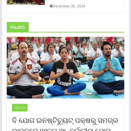
December 26, 2024
Health
HEALTH
ଦି ଯୋଗ ଇନଷ୍ଟିଚ୍ୟୁଟ୍ ପକ୍ଷରୁ ସମଗ୍ର
ଭାରତରେ ୧୨ତମ ଆନ୍ତର୍ଜାତୀୟ ଯୋଗ