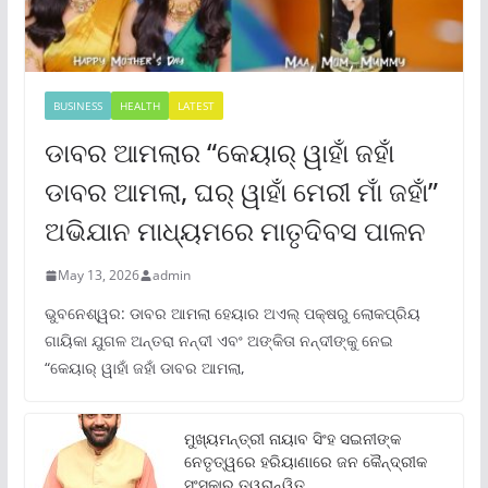
BUSINESS
HEALTH
LATEST
ଡାବର ଆମଲାର “କେୟାର୍ ୱାହାଁ ଜହାଁ
ଡାବର ଆମଲା, ଘର୍ ୱାହାଁ ମେରୀ ମାଁ ଜହାଁ”
ଅଭିଯାନ ମାଧ୍ୟମରେ ମାତୃଦିବସ ପାଳନ
May 13, 2026
admin
ଭୁବନେଶ୍ୱର: ଡାବର ଆମଲା ହେୟାର ଅଏଲ୍ ପକ୍ଷରୁ ଲୋକପ୍ରିୟ
ଗାୟିକା ଯୁଗଳ ଅନ୍ତରା ନନ୍ଦୀ ଏବଂ ଅଙ୍କିତା ନନ୍ଦୀଙ୍କୁ ନେଇ
“କେୟାର୍ ୱାହାଁ ଜହାଁ ଡାବର ଆମଲା,
ମୁଖ୍ୟମନ୍ତ୍ରୀ ନାୟାବ ସିଂହ ସଇନୀଙ୍କ
ନେତୃତ୍ୱରେ ହରିୟାଣାରେ ଜନ କୈନ୍ଦ୍ରୀକ
ସଂସ୍କାର ତ୍ୱରାନ୍ୱିତ