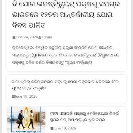
ଦି ଯୋଗ ଇନଷ୍ଟିଚ୍ୟୁଟ୍ ପକ୍ଷରୁ ସମଗ୍ର
ଭାରତରେ ୧୨ତମ ଆନ୍ତର୍ଜାତୀୟ ଯୋଗ
ଦିବସ ପାଳିତ
June 24, 2026
admin
ଭୁବନେଶ୍ୱର: ବିଶ୍ୱର ସବୁଠାରୁ ପୁରୁଣା ସଂଗଠିତ ଯୋଗ କେନ୍ଦ୍ର,
ସାନ୍ତାକ୍ରୁଜ୍ (ମୁମ୍ବାଇ) ସ୍ଥିତ ‘ଦି ଯୋଗ ଇନଷ୍ଟିଚ୍ୟୁଟ୍‌’ (ଟିୱାଇଆଇ),
ପକ୍ଷରୁ ଚଳିତ ବର୍ଷର ବିଷୟବସ୍ତୁ “ସୁସ୍ଥ ବାର୍ଦ୍ଧକ୍ୟ
ଟାଟା ଷ୍ଟିଲ୍‌ କଳିଙ୍ଗନଗର ପକ୍ଷରୁ ମେଗା ରକ୍ତଦାନ ଶିବିରରେ ୨୮୦
ୟୁନିଟ୍‌ ରକ୍ତ ସଂଗୃହୀତ
June 19, 2026
ଟାଟା ଏଆଇଜି ପକ୍ଷରୁ ମେଡିକେୟାର ରିଜର୍ଭ
ସୁପର ଟପ୍‌-ଅପ୍ ପ୍ଲାନ୍‌ର ଶୁଭାରମ୍ଭ
June 10, 2026