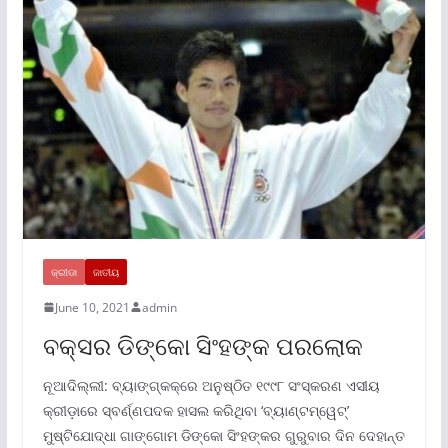
କ୍ରୀଡା
ଜାତୀୟ
June 10, 2021
admin
ବକ୍ସର ଡିଙ୍କୋ ସିଂହଙ୍କ ପରଲୋକ
ନୂଆଦିଲ୍ଲୀ: ବ୍ୟାଙ୍ଗ୍କକ୍ରେ ଅନୁଷ୍ଠିତ ୧୯୯୮ ସଂସ୍କରଣ ଏସୀୟ
କ୍ରୀଡ଼ାରେ ସ୍ବର୍ଣ୍ଣପଦକ ହାସଲ କରିଥିବା ‘ବ୍ୟାଣ୍ଟମ୍ୱେଟ୍’
ମୁଷ୍ଟିଯୋଦ୍ଧା ଗାଙ୍ଗୋମ ଡିଙ୍କୋ ସିଂହଙ୍କର ଗୁରୁବାର ଦିନ ଦେହାନ୍ତ