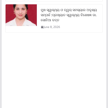
ମୁଖ ସ୍ୱାସ୍ଥ୍ୟ ଓ ତ୍ୱଚା ସମସ୍ୟାର ଅଦୃଶ୍ୟ
ସମ୍ପର୍କ :ପ୍ରଖ୍ୟାତ ସ୍ୱାସ୍ଥ୍ୟ ବିଶେଷଜ୍ଞ ଡା.
ସୋନିଆ ଦତ୍ତ
June 8, 2026