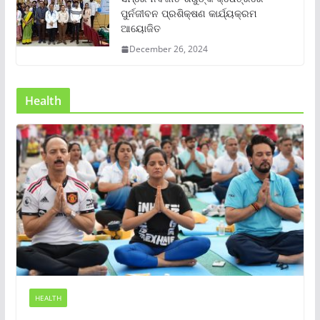
ପୁର୍ନଜୀବନ ପ୍ରଶିକ୍ଷଣ କାର୍ଯ୍ୟକ୍ରମ
ଆୟୋଜିତ
December 26, 2024
Health
HEALTH