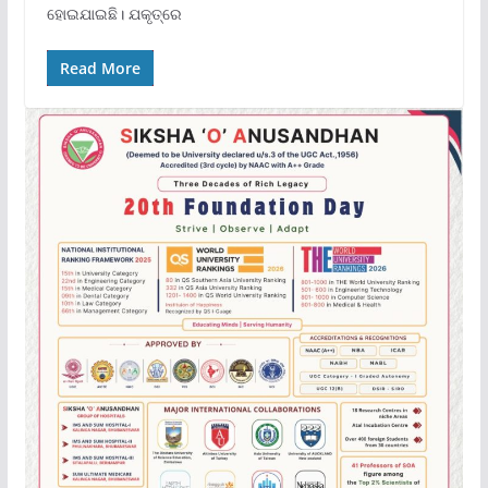
ହୋଇଯାଇଛି। ଯକୃତ୍ରେ
Read More