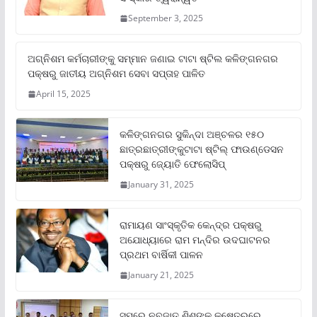
September 3, 2025
ଅଗ୍ନିଶମ କର୍ମଚାରୀଙ୍କୁ ସମ୍ମାନ ଜଣାଇ ଟାଟା ଷ୍ଟିଲ କଳିଙ୍ଗନଗର
ପକ୍ଷରୁ ଜାତୀୟ ଅଗ୍ନିଶମ ସେବା ସପ୍ତାହ ପାଳିତ
April 15, 2025
କଳିଙ୍ଗନଗର ସୁକିନ୍ଦା ଅଞ୍ଚଳର ୧୫୦
ଛାତ୍ରଛାତ୍ରୀଙ୍କୁଟାଟା ଷ୍ଟିଲ୍ ଫାଉଣ୍ଡେସନ
ପକ୍ଷରୁ ଜ୍ୟୋତି ଫେଲୋସିପ୍‌
January 31, 2025
ରାମାୟଣ ସାଂସ୍କୃତିକ କେନ୍ଦ୍ର ପକ୍ଷରୁ
ଅଯୋଧ୍ୟାରେ ରାମ ମନ୍ଦିର ଉଦଘାଟନର
ପ୍ରଥମ ବାର୍ଷିକୀ ପାଳନ
January 21, 2025
ସମ୍‌ରେ ନବଜାତ ଶିଶୁଙ୍କ କ୍ଷେତ୍ରରେ