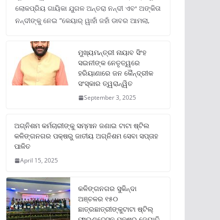
ଲୋକପ୍ରିୟ ଗାୟିକା ଯୁଗଳ ଅନ୍ତରା ନନ୍ଦୀ ଏବଂ ଅଙ୍କିତା
ନନ୍ଦୀଙ୍କୁ ନେଇ “କେୟାର୍ ୱାହାଁ ଜହାଁ ଡାବର ଆମଲା,
ମୁଖ୍ୟମନ୍ତ୍ରୀ ନାୟାବ ସିଂହ
ସଇନୀଙ୍କ ନେତୃତ୍ୱରେ
ହରିୟାଣାରେ ଜନ କୈନ୍ଦ୍ରୀକ
ସଂସ୍କାର ତ୍ୱରାନ୍ୱିତ
September 3, 2025
ଅଗ୍ନିଶମ କର୍ମଚାରୀଙ୍କୁ ସମ୍ମାନ ଜଣାଇ ଟାଟା ଷ୍ଟିଲ
କଳିଙ୍ଗନଗର ପକ୍ଷରୁ ଜାତୀୟ ଅଗ୍ନିଶମ ସେବା ସପ୍ତାହ
ପାଳିତ
April 15, 2025
କଳିଙ୍ଗନଗର ସୁକିନ୍ଦା
ଅଞ୍ଚଳର ୧୫୦
ଛାତ୍ରଛାତ୍ରୀଙ୍କୁଟାଟା ଷ୍ଟିଲ୍
ଫାଉଣ୍ଡେସନ ପକ୍ଷରୁ ଜ୍ୟୋତି