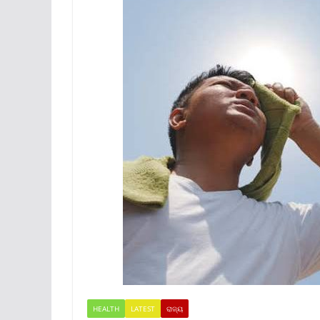
HEALTH
LATEST
ରାଜ୍ୟ