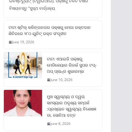
ଇନଷ୍ଟିଚ୍ୟୁଟ୍‌’ (ଟିୱାଇଆଇ), ପକ୍ଷରୁ ଚଳିତ ବର୍ଷର
ବିଷୟବସ୍ତୁ “ସୁସ୍ଥ ବାର୍ଦ୍ଧକ୍ୟ
ଟାଟା ଷ୍ଟିଲ୍‌ କଳିଙ୍ଗନଗର ପକ୍ଷରୁ ମେଗା ରକ୍ତଦାନ
ଶିବିରରେ ୨୮୦ ୟୁନିଟ୍‌ ରକ୍ତ ସଂଗୃହୀତ
June 19, 2026
ଟାଟା ଏଆଇଜି ପକ୍ଷରୁ
ମେଡିକେୟାର ରିଜର୍ଭ ସୁପର ଟପ୍‌-
ଅପ୍ ପ୍ଲାନ୍‌ର ଶୁଭାରମ୍ଭ
June 10, 2026
ମୁଖ ସ୍ୱାସ୍ଥ୍ୟ ଓ ତ୍ୱଚା
ସମସ୍ୟାର ଅଦୃଶ୍ୟ ସମ୍ପର୍କ
:ପ୍ରଖ୍ୟାତ ସ୍ୱାସ୍ଥ୍ୟ ବିଶେଷଜ୍ଞ
ଡା. ସୋନିଆ ଦତ୍ତ
June 8, 2026