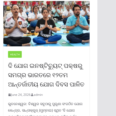
HEALTH
ଦି ଯୋଗ ଇନଷ୍ଟିଚ୍ୟୁଟ୍ ପକ୍ଷରୁ
ସମଗ୍ର ଭାରତରେ ୧୨ତମ
ଆନ୍ତର୍ଜାତୀୟ ଯୋଗ ଦିବସ ପାଳିତ
June 24, 2026
admin
ଭୁବନେଶ୍ୱର: ବିଶ୍ୱର ସବୁଠାରୁ ପୁରୁଣା ସଂଗଠିତ ଯୋଗ
କେନ୍ଦ୍ର, ସାନ୍ତାକ୍ରୁଜ୍ (ମୁମ୍ବାଇ) ସ୍ଥିତ ‘ଦି ଯୋଗ