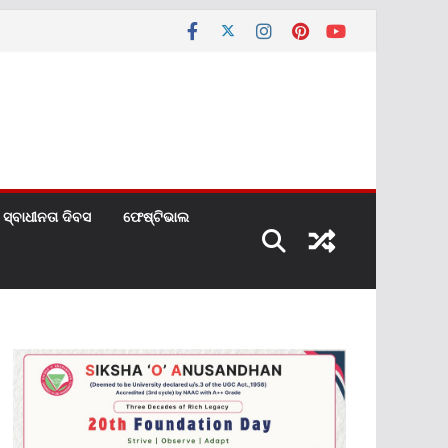
ସ୍ବାଧୀନତା ଦିବସ
ଫେଷ୍ଟିଭାଲ