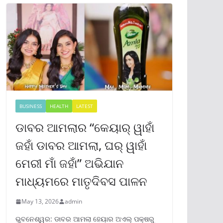
BUSINESS
HEALTH
LATEST
ଡାବର ଆମଲାର “କେୟାର୍ ୱାହାଁ
ଜହାଁ ଡାବର ଆମଲା, ଘର୍ ୱାହାଁ
ମେରୀ ମାଁ ଜହାଁ” ଅଭିଯାନ
ମାଧ୍ୟମରେ ମାତୃଦିବସ ପାଳନ
May 13, 2026
admin
ଭୁବନେଶ୍ୱର: ଡାବର ଆମଲା ହେୟାର ଅଏଲ୍ ପକ୍ଷରୁ