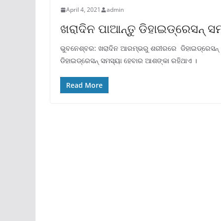
April 4, 2021
admin
ଖରାଦିନ ପାଆନ୍ତୁ ଡିହାଇଡ୍ରେସନ୍ ସମସ
ଭୁବନେଶ୍ବର: ଖରାଦିନ ଆରମ୍ଭରୁ ଶରୀରରେ ଡିହାଇଡ୍ରେସନ୍
ଡିହାଇଡ୍ରେସନ୍ ସମସ୍ୟା ହେବାର ଆଶଙ୍କା ରହିଥାଏ ।
Read More