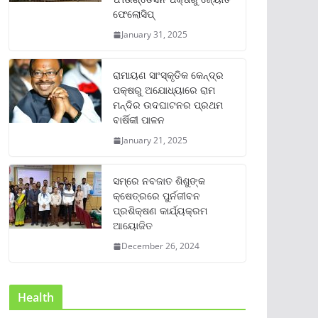
ଫେଲୋସିପ୍‌
January 31, 2025
ରାମାୟଣ ସାଂସ୍କୃତିକ କେନ୍ଦ୍ର
ପକ୍ଷରୁ ଅଯୋଧ୍ୟାରେ ରାମ
ମନ୍ଦିର ଉଦଘାଟନର ପ୍ରଥମ
ବାର୍ଷିକୀ ପାଳନ
January 21, 2025
ସମ୍‌ରେ ନବଜାତ ଶିଶୁଙ୍କ
କ୍ଷେତ୍ରରେ ପୁର୍ନଜୀବନ
ପ୍ରଶିକ୍ଷଣ କାର୍ଯ୍ୟକ୍ରମ
ଆୟୋଜିତ
December 26, 2024
Health