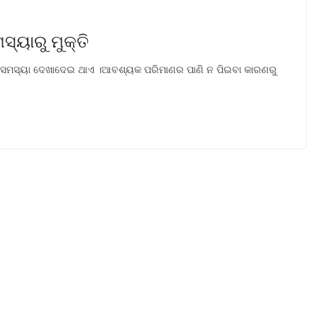
୍ୟାରୁ ମୁକ୍ତି
 ସମସ୍ୟା ଦେଖାଦେଇ ଥାଏ ।ଆବଶ୍ୟକ ପରିମାଣର ପାଣି ନ ପିଇବା କାରଣରୁ