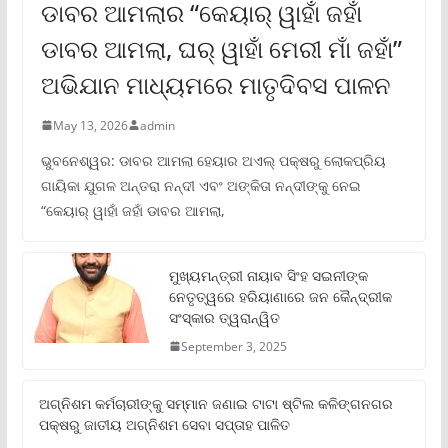
ଡାବର ଆମଲାର “କେୟାର୍ ୱାହାଁ ଜହାଁ
ଡାବର ଆମଲା, ଘର୍ ୱାହାଁ ମେରୀ ମାଁ ଜହାଁ”
ଅଭିଯାନ ମାଧ୍ୟମରେ ମାତୃଦିବସ ପାଳନ
May 13, 2026
admin
ଭୁବନେଶ୍ୱର: ଡାବର ଆମଲା ହେୟାର ଅଏଲ୍ ପକ୍ଷରୁ ଲୋକପ୍ରିୟ
ଗାୟିକା ଯୁଗଳ ଅନ୍ତରା ନନ୍ଦୀ ଏବଂ ଅଙ୍କିତା ନନ୍ଦୀଙ୍କୁ ନେଇ
“କେୟାର୍ ୱାହାଁ ଜହାଁ ଡାବର ଆମଲା,
ମୁଖ୍ୟମନ୍ତ୍ରୀ ନାୟାବ ସିଂହ ସଇନୀଙ୍କ
ନେତୃତ୍ୱରେ ହରିୟାଣାରେ ଜନ କୈନ୍ଦ୍ରୀକ
ସଂସ୍କାର ତ୍ୱରାନ୍ୱିତ
September 3, 2025
ଅଗ୍ନିଶମ କର୍ମଚାରୀଙ୍କୁ ସମ୍ମାନ ଜଣାଇ ଟାଟା ଷ୍ଟିଲ କଳିଙ୍ଗନଗର
ପକ୍ଷରୁ ଜାତୀୟ ଅଗ୍ନିଶମ ସେବା ସପ୍ତାହ ପାଳିତ