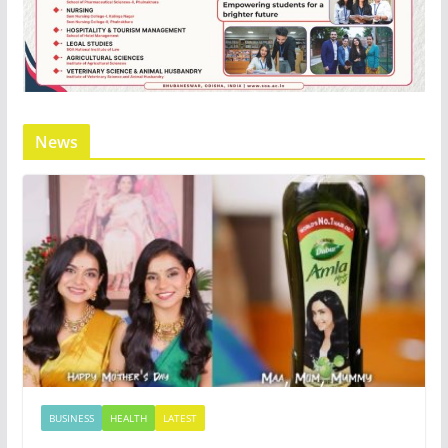
News
BUSINESS
HEALTH
LATEST