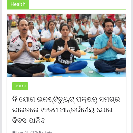
Health
HEALTH
ଦି ଯୋଗ ଇନଷ୍ଟିଚ୍ୟୁଟ୍ ପକ୍ଷରୁ ସମଗ୍ର
ଭାରତରେ ୧୨ତମ ଆନ୍ତର୍ଜାତୀୟ ଯୋଗ
ଦିବସ ପାଳିତ
June 24, 2026
admin