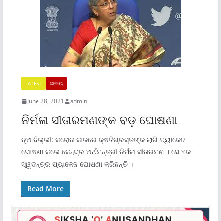
LATEST
ଜାତୀୟ
June 28, 2021
admin
ନିର୍ମଳା ସୀତାରମଣଙ୍କ ବଡ଼ ଘୋଷଣା
ନୂଆଦିଲ୍ଲୀ: କରୋନା କାଳରେ କ୍ଷତିଗ୍ରସ୍ତଙ୍କ ଲାଗି ପ୍ୟାକେଜ
ଘୋଷଣା କଲେ କେନ୍ଦ୍ର ଅର୍ଥମନ୍ତ୍ରୀ ନିର୍ମଳା ସୀତାରମଣ । ସେ ଏକ
ସ୍ୱତନ୍ତ୍ର ପ୍ୟାକେଜ ଘୋଷଣା କରିଛନ୍ତି ।
Read More