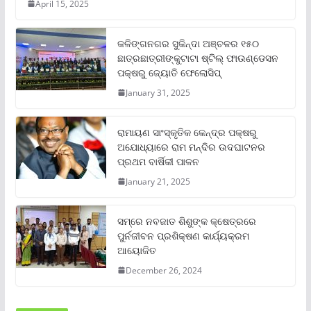
April 15, 2025
କଳିଙ୍ଗନଗର ସୁକିନ୍ଦା ଅଞ୍ଚଳର ୧୫୦
ଛାତ୍ରଛାତ୍ରୀଙ୍କୁଟାଟା ଷ୍ଟିଲ୍ ଫାଉଣ୍ଡେସନ
ପକ୍ଷରୁ ଜ୍ୟୋତି ଫେଲୋସିପ୍‌
January 31, 2025
ରାମାୟଣ ସାଂସ୍କୃତିକ କେନ୍ଦ୍ର ପକ୍ଷରୁ
ଅଯୋଧ୍ୟାରେ ରାମ ମନ୍ଦିର ଉଦଘାଟନର
ପ୍ରଥମ ବାର୍ଷିକୀ ପାଳନ
January 21, 2025
ସମ୍‌ରେ ନବଜାତ ଶିଶୁଙ୍କ କ୍ଷେତ୍ରରେ
ପୁର୍ନଜୀବନ ପ୍ରଶିକ୍ଷଣ କାର୍ଯ୍ୟକ୍ରମ
ଆୟୋଜିତ
December 26, 2024