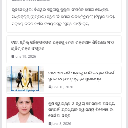
ଭୁବନେଶ୍ୱର: ବିଶ୍ୱର ସବୁଠାରୁ ପୁରୁଣା ସଂଗଠିତ ଯୋଗ କେନ୍ଦ୍ର,
ସାନ୍ତାକ୍ରୁଜ୍ (ମୁମ୍ବାଇ) ସ୍ଥିତ ‘ଦି ଯୋଗ ଇନଷ୍ଟିଚ୍ୟୁଟ୍‌’ (ଟିୱାଇଆଇ),
ପକ୍ଷରୁ ଚଳିତ ବର୍ଷର ବିଷୟବସ୍ତୁ “ସୁସ୍ଥ ବାର୍ଦ୍ଧକ୍ୟ
ଟାଟା ଷ୍ଟିଲ୍‌ କଳିଙ୍ଗନଗର ପକ୍ଷରୁ ମେଗା ରକ୍ତଦାନ ଶିବିରରେ ୨୮୦
ୟୁନିଟ୍‌ ରକ୍ତ ସଂଗୃହୀତ
June 19, 2026
ଟାଟା ଏଆଇଜି ପକ୍ଷରୁ ମେଡିକେୟାର ରିଜର୍ଭ
ସୁପର ଟପ୍‌-ଅପ୍ ପ୍ଲାନ୍‌ର ଶୁଭାରମ୍ଭ
June 10, 2026
ମୁଖ ସ୍ୱାସ୍ଥ୍ୟ ଓ ତ୍ୱଚା ସମସ୍ୟାର ଅଦୃଶ୍ୟ
ସମ୍ପର୍କ :ପ୍ରଖ୍ୟାତ ସ୍ୱାସ୍ଥ୍ୟ ବିଶେଷଜ୍ଞ ଡା.
ସୋନିଆ ଦତ୍ତ
June 8, 2026