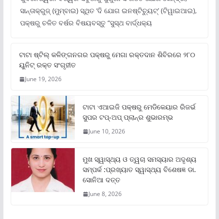
ସାନ୍ତାକ୍ରୁଜ୍ (ମୁମ୍ବାଇ) ସ୍ଥିତ ‘ଦି ଯୋଗ ଇନଷ୍ଟିଚ୍ୟୁଟ୍‌’ (ଟିୱାଇଆଇ),
ପକ୍ଷରୁ ଚଳିତ ବର୍ଷର ବିଷୟବସ୍ତୁ “ସୁସ୍ଥ ବାର୍ଦ୍ଧକ୍ୟ
ଟାଟା ଷ୍ଟିଲ୍‌ କଳିଙ୍ଗନଗର ପକ୍ଷରୁ ମେଗା ରକ୍ତଦାନ ଶିବିରରେ ୨୮୦
ୟୁନିଟ୍‌ ରକ୍ତ ସଂଗୃହୀତ
June 19, 2026
ଟାଟା ଏଆଇଜି ପକ୍ଷରୁ ମେଡିକେୟାର ରିଜର୍ଭ
ସୁପର ଟପ୍‌-ଅପ୍ ପ୍ଲାନ୍‌ର ଶୁଭାରମ୍ଭ
June 10, 2026
ମୁଖ ସ୍ୱାସ୍ଥ୍ୟ ଓ ତ୍ୱଚା ସମସ୍ୟାର ଅଦୃଶ୍ୟ
ସମ୍ପର୍କ :ପ୍ରଖ୍ୟାତ ସ୍ୱାସ୍ଥ୍ୟ ବିଶେଷଜ୍ଞ ଡା.
ସୋନିଆ ଦତ୍ତ
June 8, 2026