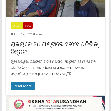
LATEST
ରାଜ୍ୟ
April 12, 2021
admin
ରାଜ୍ୟରେ ୨୪ ଘଣ୍ଟାରେ ୧୭୪୧ ପଜିଟିଭ୍
ଚିହ୍ନଟ
ଭୁବନେଶ୍ୱର: ରାଜ୍ୟରେ ଗତ ୨୪ ଘଣ୍ଟା ମଧ୍ୟରେ ୧୭୪୧ କରୋନା
ପଜିଟିଭ୍ ଚିହ୍ନଟ । ଏହାକୁ ମିଶାଇ ରାଜ୍ୟରେ ମୋଟ୍ କରୋନା
ସଂକ୍ରମିତଙ୍କ ସଂଖ୍ୟା ୩୫୧୩୦୨ରେ ପହଞ୍ଚିଛି
Read More