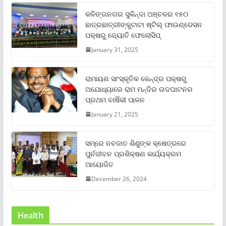
କଳିଙ୍ଗନଗର ସୁକିନ୍ଦା ଅଞ୍ଚଳର ୧୫୦
ଛାତ୍ରଛାତ୍ରୀଙ୍କୁଟାଟା ଷ୍ଟିଲ୍ ଫାଉଣ୍ଡେସନ
ପକ୍ଷରୁ ଜ୍ୟୋତି ଫେଲୋସିପ୍‌
January 31, 2025
ରାମାୟଣ ସାଂସ୍କୃତିକ କେନ୍ଦ୍ର ପକ୍ଷରୁ
ଅଯୋଧ୍ୟାରେ ରାମ ମନ୍ଦିର ଉଦଘାଟନର
ପ୍ରଥମ ବାର୍ଷିକୀ ପାଳନ
January 21, 2025
ସମ୍‌ରେ ନବଜାତ ଶିଶୁଙ୍କ କ୍ଷେତ୍ରରେ
ପୁର୍ନଜୀବନ ପ୍ରଶିକ୍ଷଣ କାର୍ଯ୍ୟକ୍ରମ
ଆୟୋଜିତ
December 26, 2024
Health