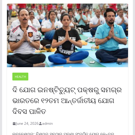
HEALTH
ଦି ଯୋଗ ଇନଷ୍ଟିଚ୍ୟୁଟ୍ ପକ୍ଷରୁ ସମଗ୍ର
ଭାରତରେ ୧୨ତମ ଆନ୍ତର୍ଜାତୀୟ ଯୋଗ
ଦିବସ ପାଳିତ
June 24, 2026
admin
ଭୁବନେଶ୍ୱର: ବିଶ୍ୱର ସବୁଠାରୁ ପୁରୁଣା ସଂଗଠିତ ଯୋଗ କେନ୍ଦ୍ର,