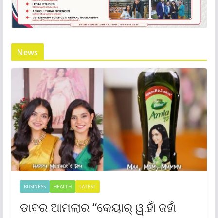
News
BUSINESS
HEALTH
LATEST
ଡାବର ଆମଲାର “କେୟାର୍ ୱାହାଁ ଜହାଁ