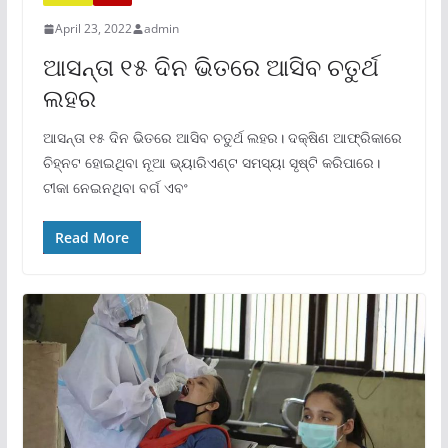
April 23, 2022
admin
ଆସନ୍ତା ୧୫ ଦିନ ଭିତରେ ଆସିବ ଚତୁର୍ଥ
ଲହର
ଆସନ୍ତା ୧୫ ଦିନ ଭିତରେ ଆସିବ ଚତୁର୍ଥ ଲହର। ଦକ୍ଷିଣ ଆଫ୍ରିକାରେ
ଚିହ୍ନଟ ହୋଇଥିବା ନୂଆ ଭ୍ୟାରିଏଣ୍ଟ ସମସ୍ୟା ସୃଷ୍ଟି କରିପାରେ।
ଟୀକା ନେଇନଥିବା ବର୍ଗ ଏବଂ
Read More