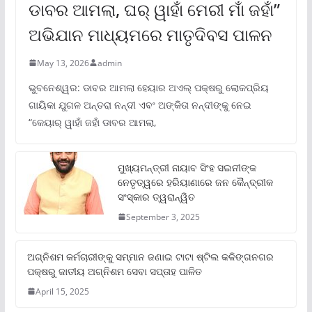
ଡାବର ଆମଲା, ଘର୍ ୱାହାଁ ମେରୀ ମାଁ ଜହାଁ”
ଅଭିଯାନ ମାଧ୍ୟମରେ ମାତୃଦିବସ ପାଳନ
May 13, 2026
admin
ଭୁବନେଶ୍ୱର: ଡାବର ଆମଲା ହେୟାର ଅଏଲ୍ ପକ୍ଷରୁ ଲୋକପ୍ରିୟ
ଗାୟିକା ଯୁଗଳ ଅନ୍ତରା ନନ୍ଦୀ ଏବଂ ଅଙ୍କିତା ନନ୍ଦୀଙ୍କୁ ନେଇ
“କେୟାର୍ ୱାହାଁ ଜହାଁ ଡାବର ଆମଲା,
ମୁଖ୍ୟମନ୍ତ୍ରୀ ନାୟାବ ସିଂହ ସଇନୀଙ୍କ
ନେତୃତ୍ୱରେ ହରିୟାଣାରେ ଜନ କୈନ୍ଦ୍ରୀକ
ସଂସ୍କାର ତ୍ୱରାନ୍ୱିତ
September 3, 2025
ଅଗ୍ନିଶମ କର୍ମଚାରୀଙ୍କୁ ସମ୍ମାନ ଜଣାଇ ଟାଟା ଷ୍ଟିଲ କଳିଙ୍ଗନଗର
ପକ୍ଷରୁ ଜାତୀୟ ଅଗ୍ନିଶମ ସେବା ସପ୍ତାହ ପାଳିତ
April 15, 2025